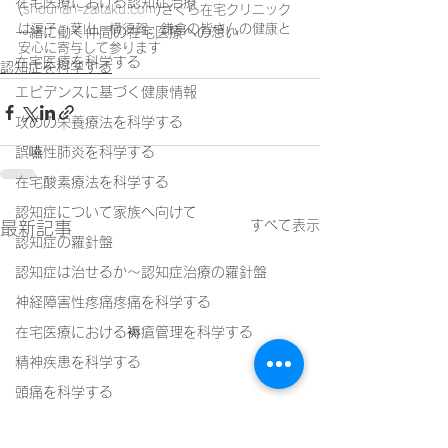
在宅医療における認知症治療
(
shounan-zaitaku.com
)さくら在宅クリニック
は逗子、葉山、横須賀、鎌倉の皆さんの健康と
一緒に働く仲間の在宅医療への想い
安心に寄与して参ります
在宅医療を科学する
認知症を科学する
エビデンスに基づく健康情報
攻めの栄養療法を科学する
誤嚥性肺炎を科学する
在宅酸素療法を科学する
認知症について家族へ向けて
すべて表示
最新記事
認知症の羅針盤
認知症は治せるか～認知症治療の羅針盤
神経障害性疼痛疼痛を科学する
在宅医療における褥瘡管理を科学する
精神疾患を科学する
頭痛を科学する