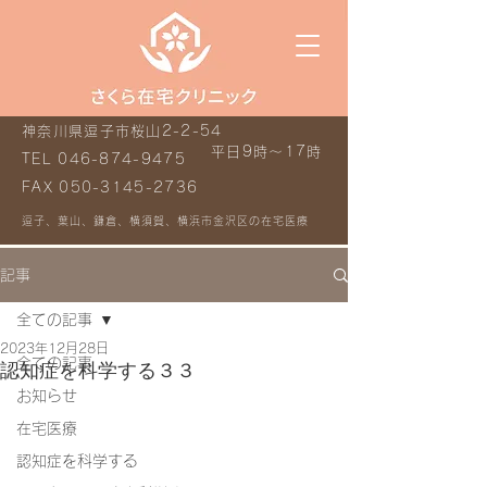
神奈川県逗子市桜山2-2-54
平日9時～17時
TEL
046-874-9475
FAX
050-3145-2736
逗子、葉山、鎌倉、横須賀、横浜市金沢区の在宅医療
記事
全ての記事
2023年12月28日
全ての記事
認知症を科学する３３
お知らせ
在宅医療
認知症を科学する