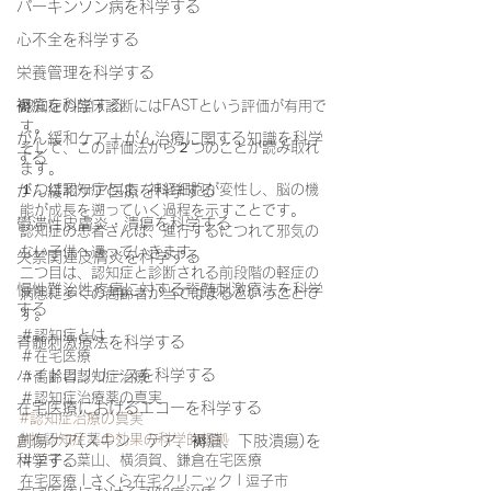
パーキンソン病を科学する
心不全を科学する
栄養管理を科学する
褥瘡を科学する
認知症の臨床診断にはFASTという評価が有用で
す。
がん緩和ケア＋がん治療に関する知識を科学
そして、この評価法から２つのことが読み取れ
する
ます。
１つは認知症とは、神経細胞が変性し、脳の機
がん緩和ケア医療を科学する
能が成長を遡っていく過程を示すことです。
鬱滞性皮膚炎・潰瘍を科学する
認知症の患者さんは、進行するにつれて邪気の
ない子供へ還っていきます。
失禁関連皮膚炎を科学する
二つ目は、認知症と診断される前段階の軽症の
慢性難治性疼痛に対する脊髄刺激療法を科学
病態に多くの高齢者が当てはまるということで
する
す。
＃認知症とは
脊髄刺激療法を科学する
＃在宅医療
ハイドロリリースを科学する
＃高齢者認知症治療
＃認知症治療薬の真実
在宅医療におけるエコーを科学する
#認知症治療の真実
#抗認知症薬の効果の科学的根拠
創傷ケア(スキン テア、褥瘡、下肢潰瘍)を
科学する
＃逗子、葉山、横須賀、鎌倉在宅医療
在宅医療 | さくら在宅クリニック | 逗子市 