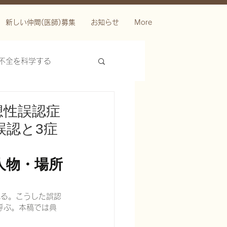
新しい仲間(医師)募集
お知らせ
More
不全を科学する
想性誤認症
誤認と3症
人物・場所
ースを科学する
れる。こうした誤認
）」と呼ぶ。本稿では典