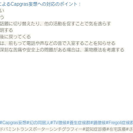
によるCapgras妄想への対応のポイント：
い
う
話題に切り替えたり、他の活動を促すことで気を逸らす
説明する
後に戻ってくる
は、前もって電話や声などの音で入室することを知らせる
本人に深刻な苦痛や安全上の問題がある場合は、薬物療法を考慮する
S#Capgras妄想#幻の同居人#TV徴候#養生症候群#鏡徴候#Fregoli
#ドパミントランスポーターシンチグラフィー#認知症診療#在宅医療#