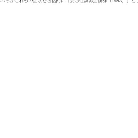
odoulouらがこれらの症状を包括的に「妄想性誤認症候群（DMS）」