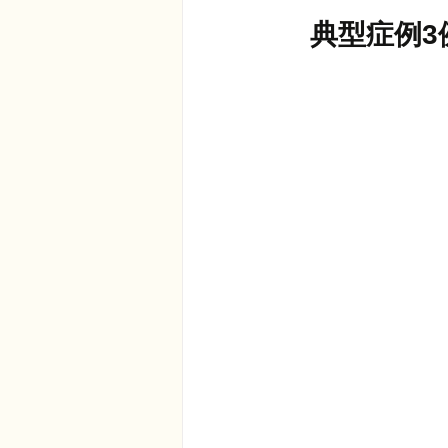
　典型症例3
在宅医療における認知症治療
エビデンスに基づく健康情報
認知症について家族へ向けて
神経障害性疼痛疼痛を科学する