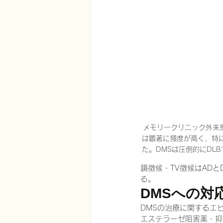
メモリークリニック外来
は顕著に頻度が高く、特
た。DMSは圧倒的にDL
鏡徴候・TV徴候はADとD
る。
DMSへの対応
DMSの治療に関するエ
エステラーゼ阻害薬・抑