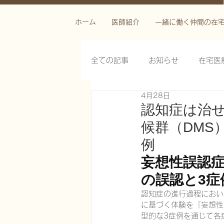
ホーム
医師紹介
一緒に働く仲間の在
全ての記事
お知らせ
在宅医
4月28日
栄養管理を科学する
褥瘡を
認知症は治
候群（DMS
がん緩和ケア医療を科学する
例
妄想性誤認症
の誤認と3症
慢性難治性疼痛に対する脊髄刺激
認知症の進行過程におい
に基づく体験を「妄想性誤認症候群
型的な3症例を通じて各
在宅医療におけるエコーを科学す