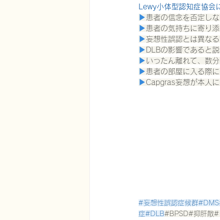
Lewy小体型認知症協会
▶
患者の信念を否定しな
▶
患者の気持ちに寄り添
▶
妄想性誤認とは異なる
▶
DLBの影響であると
▶
いったん離れて、数分
▶
患者の部屋に入る際に
▶
Capgras妄想が
#妄想性誤認症候群
#DM
症#DLB
#BPSD
#抑肝散