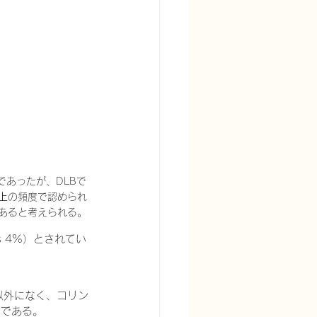
あったが、DLBで
上
の頻度で認められ
があると考えられる。
s 4%）とされてい
以外になく、コリン
的である。