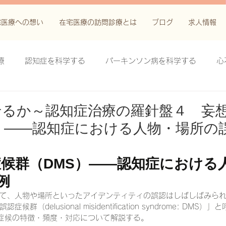
宅医療への想い
在宅医療の訪問診療とは
ブログ
求人情報
療
認知症を科学する
パーキンソン病を科学する
心
科学する
がん緩和ケア＋がん治療に関する知識を科学する
せるか～認知症治療の羅針盤４ 妄
）——認知症における人物・場所の
鬱滞性皮膚炎・潰瘍を科学する
失禁関連皮膚炎を科学する
候群（DMS）——認知症における
例
療法を科学する
脊髄刺激療法を科学する
ハイドロリリ
て、人物や場所といったアイデンティティの誤認はしばしばみら
（delusional misidentification syndrome: DMS
症候の特徴・頻度・対応について解説する。
る
創傷ケア(スキン テア、褥瘡、下肢潰瘍)を科学する