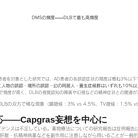
　DMSの頻度——DLBで最も高頻度
患者を対象とした研究では、AD患者の各誤認症状の頻度は概ね3%以下で
に
人物の誤認・場所の誤認・幻の同居人・養生症候群はいずれも10%以
Bで頻度が高く、DLBの視覚認知の障害や幻視などの精神症状との関連
LBの双方で稀な現象（鏡徴候：3% vs 4.5%、TV徴候：1.5% v
——Capgras妄想を中心に
ビデンスは不足している。薬物療法についての研究報告は症例報告
肝散・抗精神病薬などを副作用に注意しながら用いることが一般