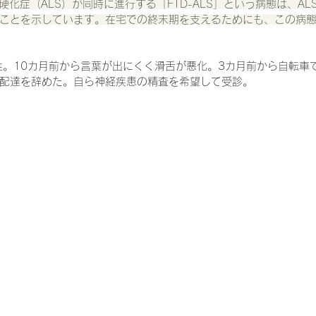
硬化症（ALS）が同時に進行する「FTD-ALS」という病態は、AL
ことを示しています。在宅での終末期を支えるためにも、この病
一緒に働く仲間の在宅医療への想い
在宅医療を科学する
性。10カ月前から言葉が出にくく滑舌が悪化。3カ月前から自転車
配達を辞めた。自ら神経疾患の精査を希望して受診。
攻めの栄養療法を科学する
誤嚥性肺炎を科学する
在
認知症の羅針盤
認知症は治せるか～認知症治療の羅針盤
在宅医療における褥瘡管理を科学する
精神疾患を科学す