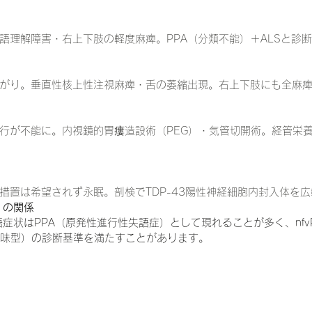
語理解障害・右上下肢の軽度麻痺。PPA（分類不能）＋ALSと診
がり。垂直性核上性注視麻痺・舌の萎縮出現。右上下肢にも全麻
行が不能に。内視鏡的胃瘻造設術（PEG）・気管切開術。経管栄
措置は希望されず永眠。剖検でTDP-43陽性神経細胞内封入体を
A）の関係
失語症状はPPA（原発性進行性失語症）として現れることが多く、nfv
（意味型）の診断基準を満たすことがあります。