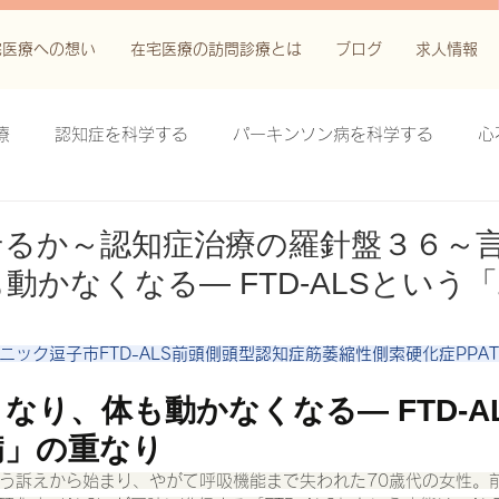
宅医療への想い
在宅医療の訪問診療とは
ブログ
求人情報
療
認知症を科学する
パーキンソン病を科学する
心
科学する
がん緩和ケア＋がん治療に関する知識を科学する
せるか～認知症治療の羅針盤３６～
動かなくなる— FTD-ALSという
鬱滞性皮膚炎・潰瘍を科学する
失禁関連皮膚炎を科学する
り
ック逗子市FTD-ALS前頭側頭型認知症筋萎縮性側索硬化症PPAT
療法を科学する
脊髄刺激療法を科学する
ハイドロリリ
なり、体も動かなくなる— FTD-A
病」の重なり
う訴えから始まり、やがて呼吸機能まで失われた70歳代の女性。
る
創傷ケア(スキン テア、褥瘡、下肢潰瘍)を科学する