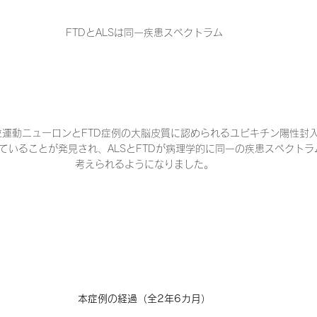
FTDとALSは同一疾患スペクトラム
下位運動ニューロンとFTD症例の大脳皮質に認められるユビキチン陽性封
ていることが発見され、ALSとFTDが病理学的に同一の疾患スペクト
考えられるようになりました。
本症例の経過（全2年6カ月）