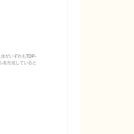
入体がいずれも
TDP-
ラムを形成していると