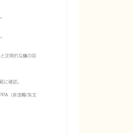
断。
痺。
養と定期的な痰の吸
広範に確認。
PPA（非流暢/失文