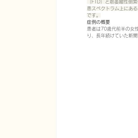
（FTD）と筋萎縮性側索
患スペクトラム上にある
です。
症例の概要
在宅医療における認知症治療
患者は70歳代前半の女
り、長年続けていた新聞
エビデンスに基づく健康情報
認知症について家族へ向けて
神経障害性疼痛疼痛を科学する