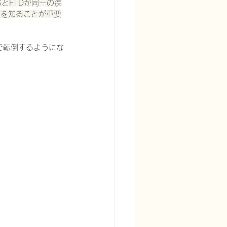
SとFTDが同一の疾
態を知ることが重要
で転倒するようにな
宅酸素療法を科学する
る
頭痛を科学する