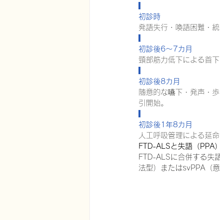
初診時
発語失行・喚語困難・統
初診後6〜7カ月
頸部筋力低下による首下
初診後8カ月
随意的な嚥下・発声・歩
引開始。
初診後1年8カ月
人工呼吸管理による延命
FTD-ALSと失語（PP
FTD-ALSに合併する
法型）またはsvPPA