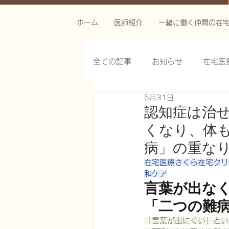
ホーム
医師紹介
一緒に働く仲間の在
全ての記事
お知らせ
在宅医
5月31日
栄養管理を科学する
褥瘡を
認知症は治
くなり、体も
がん緩和ケア医療を科学する
病」の重な
在宅医療さくら在宅クリニ
和ケア
慢性難治性疼痛に対する脊髄刺激
言葉が出なく
「二つの難
「言葉が出にくい」とい
在宅医療におけるエコーを科学す