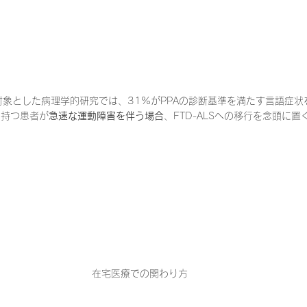
例を対象とした病理学的研究では、31%がPPAの診断基準を満たす言語症
徴を持つ患者が
急速な運動障害を伴う場合
、FTD-ALSへの移行を念頭に
在宅医療での関わり方