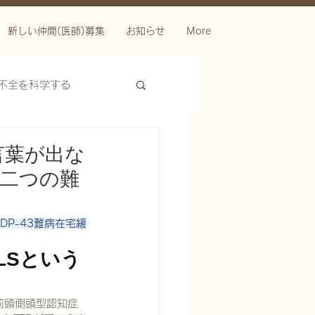
新しい仲間(医師)募集
お知らせ
More
不全を科学する
言葉が出な
「二つの難
DP-43難病在宅緩
ースを科学する
LSという
前頭側頭型認知症