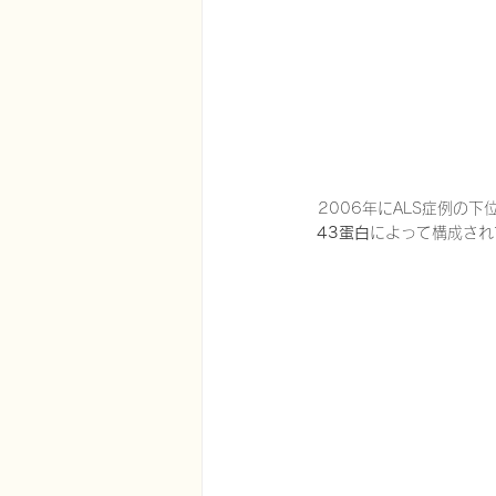
2006年にALS症例の
43蛋白
によって構成され