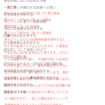
る。
在宅医療における認知症治療
・処方例
一緒に働く仲間の在宅医療への想い
①セロクエル錠25mg 2錠 分2 朝夕食後
在宅医療を科学する
②メマリー錠5mg 1錠 分1 就寝前
エビデンスに基づく健康情報
③抑肝散7.5g 分3 毎食前
攻めの栄養療法を科学する
④デエビゴ錠5mg 1錠 分1 就寝前
誤嚥性肺炎を科学する
①セロクエルなどの抗精神病薬を使用すると、
在宅酸素療法を科学する
死亡率や転倒リスクは上がりますが、介護者を
認知症について家族へ向けて
守るためにはやむを得ないと考えます。セロク
認知症の羅針盤
エルは鎮静作用が強く、半減期が短いため翌日
認知症は治せるか～認知症治療の羅針盤
への持ち越しが少なく、錐体外路症状が少ない
神経障害性疼痛疼痛を科学する
などの利点から、第一選択としています。食欲
在宅医療における褥瘡管理を科学する
増進作用もあるため、BPSD＋食欲不振には良い
精神疾患を科学する
適応です。セロクエルには12.5mgの低用量の錠
頭痛を科学する
剤もあり、少量から始め徐々に増やしていくの
が一般的ですが、一気に火種を消すイメージで