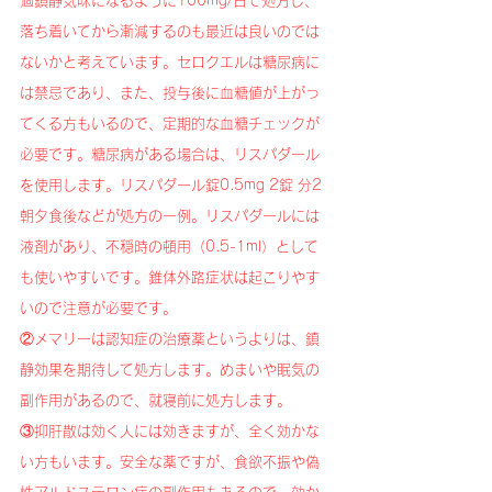
過鎮静気味になるように100mg/日で処方し、
落ち着いてから漸減するのも最近は良いのでは
ないかと考えています。セロクエルは糖尿病に
は禁忌であり、また、投与後に血糖値が上がっ
てくる方もいるので、定期的な血糖チェックが
必要です。糖尿病がある場合は、リスパダール
を使用します。リスパダール錠0.5mg 2錠 分2 
朝夕食後などが処方の一例。リスパダールには
液剤があり、不穏時の頓用（0.5-1ml）として
も使いやすいです。錐体外路症状は起こりやす
いので注意が必要です。
②メマリーは認知症の治療薬というよりは、鎮
静効果を期待して処方します。めまいや眠気の
副作用があるので、就寝前に処方します。
③抑肝散は効く人には効きますが、全く効かな
い方もいます。安全な薬ですが、食欲不振や偽