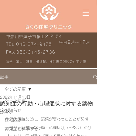
神奈川県逗子市桜山2-2-54
平日9時～17時
TEL
046-874-9475
FAX
050-3145-2736
逗子、葉山、鎌倉、横須賀、横浜市金沢区の在宅医療
記事
全ての記事
2022年11月13日
全ての記事
認知症の行動・心理症状に対する薬物
療法
お知らせ
施設入居時などに、環境が変わったことが契機
在宅医療
となり、認知症の行動・心理症状（BPSD）がひ
認知症を科学する