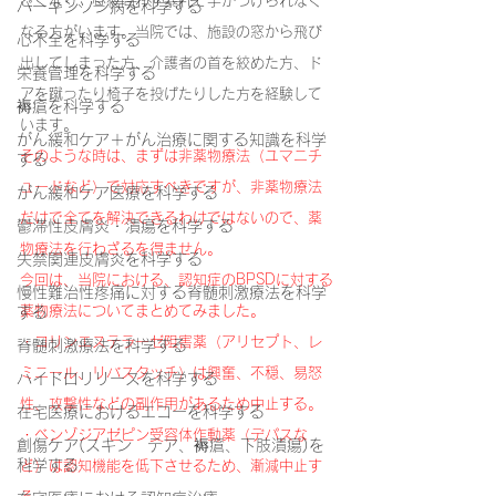
どくなり、昼夜問わず暴れて手がつけられなく
パーキンソン病を科学する
なる方がいます。当院では、施設の窓から飛び
心不全を科学する
出してしまった方、介護者の首を絞めた方、ド
栄養管理を科学する
アを蹴ったり椅子を投げたりした方を経験して
褥瘡を科学する
います。
がん緩和ケア＋がん治療に関する知識を科学
そのような時は、まずは非薬物療法（ユマニチ
する
ュードなど）で対応すべきですが、非薬物療法
がん緩和ケア医療を科学する
だけで全てを解決できるわけではないので、薬
鬱滞性皮膚炎・潰瘍を科学する
物療法を行わざるを得ません。
失禁関連皮膚炎を科学する
今回は、当院における、認知症のBPSDに対する
慢性難治性疼痛に対する脊髄刺激療法を科学
薬物療法についてまとめてみました。
する
・コリンエステラーゼ阻害薬（アリセプト、レ
脊髄刺激療法を科学する
ミニール、リバスタッチ）は興奮、不穏、易怒
ハイドロリリースを科学する
性、攻撃性などの副作用があるため中止する。
在宅医療におけるエコーを科学する
・ベンゾジアゼピン受容体作動薬（デパスな
創傷ケア(スキン テア、褥瘡、下肢潰瘍)を
科学する
ど）は認知機能を低下させるため、漸減中止す