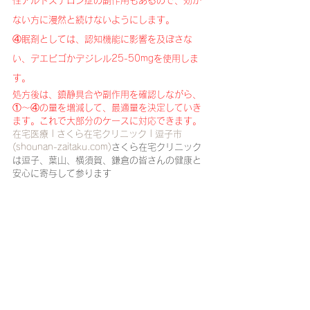
性アルドステロン症の副作用もあるので、効か
ない方に漫然と続けないようにします。
④眠剤としては、認知機能に影響を及ぼさな
い、デエビゴかデジレル25-50mgを使用しま
す。
処方後は、鎮静具合や副作用を確認しながら、
①〜④の量を増減して、最適量を決定していき
ます。これで大部分のケースに対応できます。
在宅医療 | さくら在宅クリニック | 逗子市 
(shounan-zaitaku.com)
さくら在宅クリニック
は逗子、葉山、横須賀、鎌倉の皆さんの健康と
安心に寄与して参ります