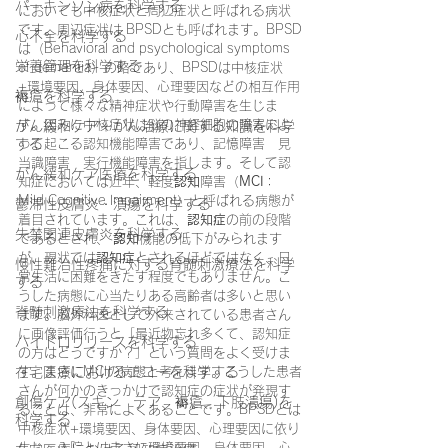
パーキンソン病を科学する
においても中核症状と周辺症状と呼ばれる病状
です。周辺症状は BPSDとも呼ばれます。BPSD
心不全を科学する
は（Behavioral and psychological symptoms 
栄養管理を科学する
of dementia）の略であり、BPSDは中核症状
+環境要因、身体要因、心理要因などの相互作用
褥瘡を科学する
によって様々な精神症状や行動障害を生じま
す。因みに中核症状は脳の神経細胞の障害によ
がん緩和ケア＋がん治療に関する知識を科学
する
って起こる認知機能障害であり、記憶障害　見
当識障害　実行機能障害を指します。そして認
がん緩和ケア医療を科学する
知症においては近年、軽度
認知
障害（
MCI
：
Mild Cognitive Impairment）と呼ばれる病態が
鬱滞性皮膚炎・潰瘍を科学する
着目されています。これは、
認知症
の前の段階
失禁関連皮膚炎を科学する
であるとされ、 
認知
機能の低下がみられます
が、現状では
認知症
とされるほどではなく、日
慢性難治性疼痛に対する脊髄刺激療法を科学
常生活に困難をきたす程度でもありません。こ
する
うした病態に心当たりある高齢者は多いと思い
脊髄刺激療法を科学する
ます。脳外科医として外来されている患者さん
に画像評価行うと「最近物忘れ多くて、認知症
ハイドロリリースを科学する
の方はどうですか？」という質問をよく受けま
在宅医療におけるエコーを科学する
す。まさにMCIの病態と考えます。こうした患者
さんが何かのきっかけで認知症の症状が発現す
創傷ケア(スキン テア、褥瘡、下肢潰瘍)を
ることは、非常によくあることです。BPSDとは
科学する
中核症状+環境要因、身体要因、心理要因に依り
生じ、入院とはまさに環境要因、身体要因、心