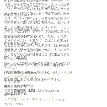
在宅医療における認知症治療
理要因が変化することですから。こうした症状
一緒に働く仲間の在宅医療への想い
出現した時にどうすればよいか？薬剤などで鎮
静したり、抑制など行い転倒防止するのが医療
在宅医療を科学する
現場の大半だと思います。自身は可能な限り退
エビデンスに基づく健康情報
院とするようにしてます。もちろん、病状や環
境により難しい場合もあります。ただ、こうし
攻めの栄養療法を科学する
た患者さんは自宅へ帰ると、ほぼ普通に戻りま
誤嚥性肺炎を科学する
す。自宅に帰る際も『大変だったら、すぐ戻っ
てきてください』と言えば、患者さんの家族も
在宅酸素療法を科学する
安心して退院を受け入れられます。自身の経験
で言えば、戻ってきた患者さんは一人もいませ
認知症について家族へ向けて
ん。なぜなら入院前は普通に自宅で生活できて
認知症の羅針盤
いたのですから。
You Tubeにて在宅診療の知識を学んでみません
認知症は治せるか～認知症治療の羅針盤
か？☟より
神経障害性疼痛疼痛を科学する
https://www.youtube.com/channel/UCMkHB9
UwsqYXdxEAij9yD4Q
在宅医療における褥瘡管理を科学する
＃在宅医療
＃周辺症状は:BPSD
精神疾患を科学する
＃軽度
認知
障害（
MCI
：Mild Cognitive 
頭痛を科学する
Impairment）
内田院長 | さくら在宅クリニック (
shounan-
zaitaku.com
)