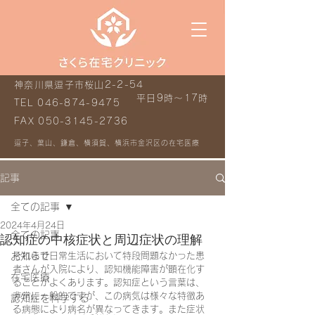
神奈川県逗子市桜山2-2-54
平日9時～17時
TEL
046-874-9475
FAX
050-3145-2736
逗子、葉山、鎌倉、横須賀、横浜市金沢区の在宅医療
記事
全ての記事
2024年4月24日
全ての記事
認知症の中核症状と周辺症状の理解
お知らせ
それまで日常生活において特段問題なかった患
者さんが入院により、認知機能障害が顕在化す
在宅医療
ることがよくあります。認知症という言葉は、
非常に一般的ですが、この病気は様々な特徴あ
認知症を科学する
る病態により病名が異なってきます。また症状