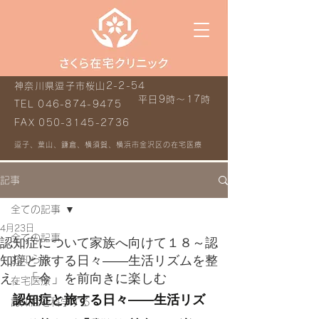
神奈川県逗子市桜山2-2-54
平日9時～17時
TEL
046-874-9475
FAX
050-3145-2736
逗子、葉山、鎌倉、横須賀、横浜市金沢区の在宅医療
記事
全ての記事
4月23日
全ての記事
認知症について家族へ向けて１８～認
知症と旅する日々——生活リズムを整
お知らせ
え、「今」を前向きに楽しむ
在宅医療
認知症と旅する日々——生活リズ
認知症を科学する