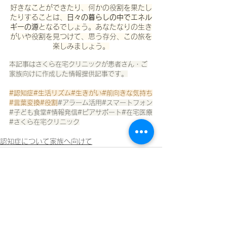
好きなことができたり、何かの役割を果たし
たりすることは、
日々の暮らしの中でエネル
ギーの源
となるでしょう。あなたなりの生き
がいや役割を見つけて、思う存分、この旅を
楽しみましょう。
本記事はさくら在宅クリニックが患者さん・ご
家族向けに作成した情報提供記事です。
#認知症
#生活リズム#生きがい#前向きな気持ち
#言葉変換#役割
#アラーム活用
#スマートフォン
#子ども食堂#情報発信#ピアサポート#在宅医療
#さくら在宅クリニック
認知症について家族へ向けて
すべて表示
最新記事