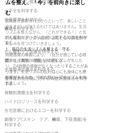
ムを整え、「今」を前向きに楽し
パーキンソン病を科学する
心不全を科学する
む
栄養管理を科学する
認知症と診断されたからといって、楽しいこと
や生きがいが消えるわけではありません。生活
褥瘡を科学する
リズムを整えながら、「これができる！」と気
がん緩和ケア＋がん治療に関する知識を科学
持ちを前向きに切り替え、あなたなりの役割や
する
楽しみを見つけていきましょう。
1　毎日の生活リズムを整える・守る
がん緩和ケア医療を科学する
時間感覚の障害により、「自分が感じている時
鬱滞性皮膚炎・潰瘍を科学する
間」と「実際の時間」との間にズレが生じた
り、24時間の感覚がなくなったりすることがあ
失禁関連皮膚炎を科学する
ります。生活リズムの乱れは心にも身体にも悪
影響があるため、可能な限り一定のリズムを保
慢性難治性疼痛に対する脊髄刺激療法を科学
ちましょう。
する
脊髄刺激療法を科学する
ハイドロリリースを科学する
在宅医療におけるエコーを科学する
創傷ケア(スキン テア、褥瘡、下肢潰瘍)を
科学する