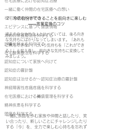
在宅医療における認知症治療
一緒に働く仲間の在宅医療への想い
在宅医療を科学する
2　今の自分ができることを前向きに楽しむ
——言葉変換のコツ
エビデンスに基づく健康情報
過去の自分や他の人と比べていては、後ろ向き
攻めの栄養療法を科学する
な気持ちにばかりなってしまいます。「あれも
誤嚥性肺炎を科学する
これもできない」という気持ちを「これができ
る！」と捉え直し、前向きな気持ちに変換して
在宅酸素療法を科学する
みましょう。
認知症について家族へ向けて
認知症の羅針盤
認知症は治せるか～認知症治療の羅針盤
神経障害性疼痛疼痛を科学する
在宅医療における褥瘡管理を科学する
精神疾患を科学する
頭痛を科学する
一緒に旅路を歩む家族や仲間と話したり、笑
い合ったり、新しいことにチャレンジしたり
する「今」を、全力で楽しむ心持ちを忘れず