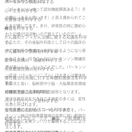
象的な質問されました。
パーキンソン病を科学する
「パーキンソン病って認知機能障害ある？」そ
心不全を科学する
の際に「あると思います」と答え褒められてこ
栄養管理を科学する
とを記憶してます。多分、研修医の時に褒めら
褥瘡を科学する
れた記憶がほぼ無いので覚えているのでしょ
がん緩和ケア＋がん治療に関する知識を科学
する
う。ただ、その後脳外科医として日々の臨床の
中で認知症の患者さんを沢山診るようになり感
がん緩和ケア医療を科学する
じたことは
、何でこんなにパーキンソン類縁疾
鬱滞性皮膚炎・潰瘍を科学する
患が多いんだ、ということでした。パーキンソ
失禁関連皮膚炎を科学する
ン症状（パーキンソニズム）は大きくは錐体外
慢性難治性疼痛に対する脊髄刺激療法を科学
する
路症状と言い、脳幹部や小脳・大脳基底核領域
脊髄刺激療法を科学する
の障害で起こる運動障害の総称となります。
錐体外路症状を引き起こす病気の多くは、変性
ハイドロリリースを科学する
疾患と呼ばれます。
在宅医療におけるエコーを科学する
変性疾患の代表例がパーキンソン病です。パー
キンソン病は中脳黒質領域の非常に狭い範囲の
創傷ケア(スキン テア、褥瘡、下肢潰瘍)を
神経細胞に変異タンパクが蓄積することにより
科学する
生じます。