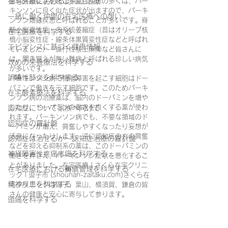
在宅医療における認知症治療
錐体外路症状を起こす変性疾患の多くは、パー
キンソンに良く似た症状が出ますので、パーキ
一緒に働く仲間の在宅医療への想い
ンソン類縁疾患と呼ばれることが多いです。脊
髄小脳変性症・多系統萎縮症（昔はオリーブ核
在宅医療を科学する
橋小脳変性症・線条体黒質変性症などと呼ばれ
エビデンスに基づく健康情報
ていました）・進行性核上麻痺など皆さんに
は、聞き覚えが無い難病と呼ばれる珍しい病気
攻めの栄養療法を科学する
が多いです。
誤嚥性肺炎を科学する
パーキンソン病で機能障害を起こす細胞はドー
パミンで働きを示す細胞です。このためパーキ
在宅酸素療法を科学する
ンソン病の治療薬は、脳内のドーパミンを増や
したり、ドーパミンの働きを良くする薬が使わ
認知症について家族へ向けて
れます。パーキンソン病でも、不要な領域のド
認知症の羅針盤
ーパミンが増え、興奮しやすくなったり妄想が
活発になったりします。逆に認知症の方の興奮
認知症は治せるか～認知症治療の羅針盤
などを抑える抑制系の薬は、このドーパミンの
神経障害性疼痛疼痛を科学する
働きを押さえ、パーキンソン症状を悪化するこ
とがありました。在宅医療 | さくら在宅クリニ
在宅医療における褥瘡管理を科学する
ック | 逗子市 (shounan-zaitaku.com)さくら在
精神疾患を科学する
宅クリニックは逗子、葉山、横須賀、鎌倉の皆
さんの健康と安心に寄与して参ります。
頭痛を科学する