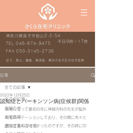
神奈川県逗子市桜山2-2-54
平日9時～17時
TEL
046-874-9475
FAX
050-3145-2736
逗子、葉山、鎌倉、横須賀、横浜市金沢区の在宅医療
記事
全ての記事
2022年12月25日
全ての記事
認知症とパーキンソン病(症候群)関係
お知らせ
医者になって最初の年に神経内科の先生が脳外
在宅医療
科をローテーションしており、その際に色々と
認知症を科学する
教えて頂くこと多かったのですが、その時に印