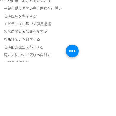
在宅医療における認知症治療
一緒に働く仲間の在宅医療への想い
在宅医療を科学する
エビデンスに基づく健康情報
攻めの栄養療法を科学する
誤嚥性肺炎を科学する
在宅酸素療法を科学する
認知症について家族へ向けて
認知症の羅針盤
認知症は治せるか～認知症治療の羅針盤
神経障害性疼痛疼痛を科学する
在宅医療における褥瘡管理を科学する
精神疾患を科学する
頭痛を科学する
コメント