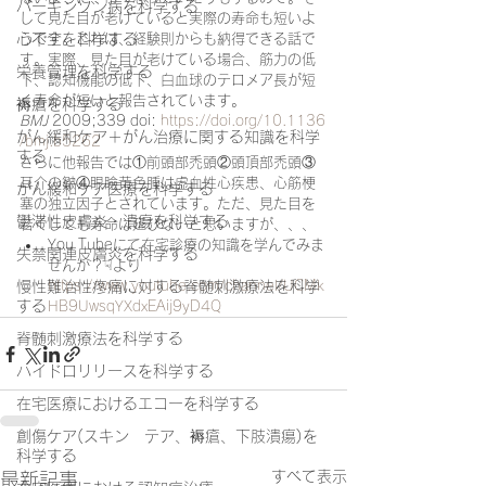
パーキンソン病を科学する
して見た目が老けていると実際の寿命も短いよ
心不全を科学する
うです。これは、経験則からも納得できる話で
す。実際、見た目が老けている場合、筋力の低
栄養管理を科学する
下、認知機能の低下、白血球のテロメア長が短
く寿命が短いと報告されています。
褥瘡を科学する
BMJ
 2009;339 doi: 
https://doi.org/10.1136
がん緩和ケア＋がん治療に関する知識を科学
/bmj.b5262
する
さらに他報告では①前頭部禿頭②頭頂部禿頭③
耳介の皺④眼瞼黄色腫は虚血性心疾患、心筋梗
がん緩和ケア医療を科学する
塞の独立因子とされています。ただ、見た目を
鬱滞性皮膚炎・潰瘍を科学する
若くしても寿命は延びないと思いますが、、、
You Tubeにて在宅診療の知識を学んでみま
失禁関連皮膚炎を科学する
せんか？☟より
慢性難治性疼痛に対する脊髄刺激療法を科学
https://www.youtube.com/channel/UCMk
する
HB9UwsqYXdxEAij9yD4Q
脊髄刺激療法を科学する
ハイドロリリースを科学する
在宅医療におけるエコーを科学する
創傷ケア(スキン テア、褥瘡、下肢潰瘍)を
科学する
すべて表示
最新記事