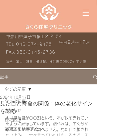
神奈川県逗子市桜山2-2-54
平日9時～17時
TEL
046-874-9475
FAX
050-3145-2736
逗子、葉山、鎌倉、横須賀、横浜市金沢区の在宅医療
記事
全ての記事
2024年10月17日
全ての記事
見た目と寿命の関係：体の老化サイン
を知る
お知らせ
人は見た目が〇〇割という、本が以前売れてい
在宅医療
たように記憶しています。調べれば、すぐ分か
認知症を科学する
るのですが敢えて調べません。見た目で騙され
ないように、常々思っていたりもするので。そ