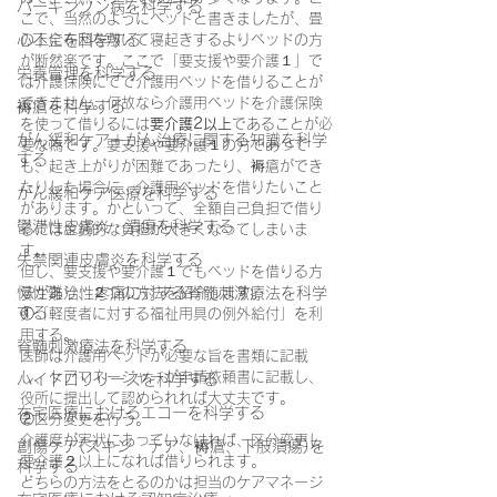
パーキンソン病を科学する
こで、当然のようにベッドと書きましたが、畳
心不全を科学する
の上に布団を敷いて寝起きするよりベッドの方
が断然楽です。ここで「要支援や要介護１」で
栄養管理を科学する
は介護保険にてで介護用ベッドを借りることが
できません。何故なら介護用ベッドを介護保険
褥瘡を科学する
を使って借りるには
要介護2以上
であることが必
がん緩和ケア＋がん治療に関する知識を科学
要な為です。要支援や要介護１の方であって
する
も、起き上がりが困難であったり、褥瘡ができ
たりした場合に、介護用ベッドを借りたいこと
がん緩和ケア医療を科学する
があります。かといって、全額自己負担で借り
鬱滞性皮膚炎・潰瘍を科学する
るには金銭的な負担が大きくなってしまいま
す。
失禁関連皮膚炎を科学する
但し、要支援や要介護１でもベッドを借りる方
慢性難治性疼痛に対する脊髄刺激療法を科学
法があり、２つの方法を紹介します。
する
①「軽度者に対する福祉用具の例外給付」を利
用する。
脊髄刺激療法を科学する
医師は介護用ベッドが必要な旨を書類に記載
し、ケアマネージャーが申請依頼書に記載し、
ハイドロリリースを科学する
役所に提出して認められれば大丈夫です。
在宅医療におけるエコーを科学する
②区分変更を行う。
介護度が実状にあっていなければ、区分変更し
創傷ケア(スキン テア、褥瘡、下肢潰瘍)を
要介護２以上になれば借りられます。
科学する
どちらの方法をとるのかは担当のケアマネージ