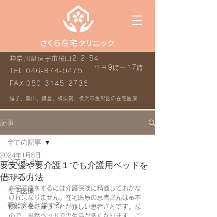
神奈川県逗子市桜山2-2-54
平日9時～17時
TEL
046-874-9475
FAX
050-3145-2736
逗子、葉山、鎌倉、横須賀、横浜市金沢区の在宅医療
記事
全ての記事
2024年1月8日
全ての記事
要支援や要介護１でも介護用ベッドを
借りる方法
お知らせ
在宅医療をするには介護保険に精通しておかな
在宅医療
ければなりません。在宅医療の患者さんは基本
認知症を科学する
的に外来に通うことが難しい患者さんです。な
ので、当然ベッドでの生活が多くなります。こ