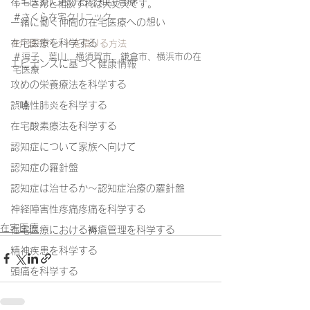
在宅医療における認知症治療
ャーさんと相談すれば大丈夫です。
＃さくら在宅クリニック
一緒に働く仲間の在宅医療への想い
在宅医療を科学する
#介護用ベッドを借りる方法
＃逗子、葉山、横須賀市、鎌倉市、横浜市の在
エビデンスに基づく健康情報
宅医療
攻めの栄養療法を科学する
誤嚥性肺炎を科学する
在宅酸素療法を科学する
認知症について家族へ向けて
認知症の羅針盤
認知症は治せるか～認知症治療の羅針盤
神経障害性疼痛疼痛を科学する
在宅医療
在宅医療における褥瘡管理を科学する
精神疾患を科学する
頭痛を科学する