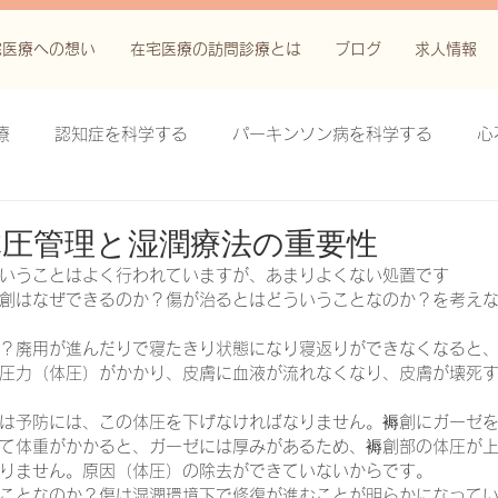
宅医療への想い
在宅医療の訪問診療とは
ブログ
求人情報
療
認知症を科学する
パーキンソン病を科学する
心
科学する
がん緩和ケア＋がん治療に関する知識を科学する
体圧管理と湿潤療法の重要性
いうことはよく行われていますが、あまりよくない処置です
創はなぜできるのか？傷が治るとはどういうことなのか？を考え
鬱滞性皮膚炎・潰瘍を科学する
失禁関連皮膚炎を科学する
？廃用が進んだりで寝たきり状態になり寝返りができなくなると
圧力（体圧）がかかり、皮膚に血液が流れなくなり、皮膚が壊死
療法を科学する
脊髄刺激療法を科学する
ハイドロリリ
は予防には、この体圧を下げなければなりません。褥創にガーゼ
て体重がかかると、ガーゼには厚みがあるため、褥創部の体圧が
りません。原因（体圧）の除去ができていないからです。
る
創傷ケア(スキン テア、褥瘡、下肢潰瘍)を科学する
ことなのか？傷は湿潤環境下で修復が進むことが明らかになって