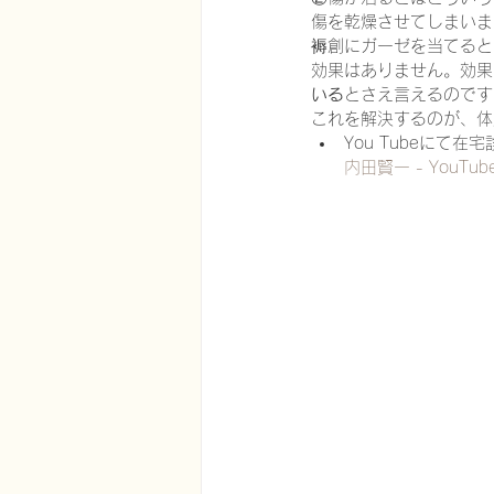
傷を乾燥させてしまいま
褥創にガーゼを当てると
効果はありません。効果
在宅医療における認知症治療
いる
とさえ言えるのです
これを解決するのが、体
You Tubeにて
内田賢一 - YouTub
エビデンスに基づく健康情報
認知症について家族へ向けて
神経障害性疼痛疼痛を科学する