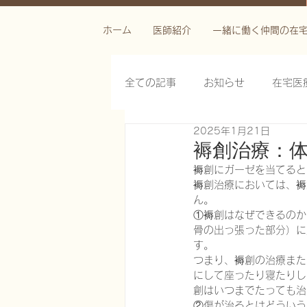
ホーム
医師紹介
一緒に働く仲間の在
全ての記事
お知らせ
在宅医
2025年1月21日
栄養管理を科学する
褥瘡を
褥創治療：
褥創にガーゼを当てると
褥創治療においては、褥
がん緩和ケア医療を科学する
ん。
①褥創はなぜできるのか
骨の出っ張った部分）に
す。
慢性難治性疼痛に対する脊髄刺激
つまり、褥創の治療また
にして座ったり寝たりし
創はいつまでたっても治
在宅医療におけるエコーを科学す
②傷が治るとはどういう