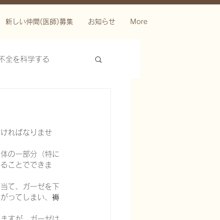
新しい仲間(医師)募集
お知らせ
More
不全を科学する
なければなりませ
、体の一部分（特に
することでできま
ースを科学する
を当て、ガーゼを下
上がってしまい、褥
いますが、ガーゼは