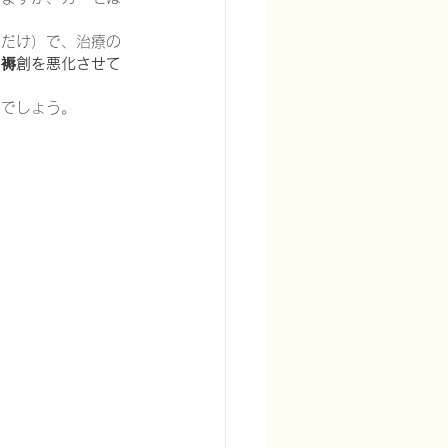
るだけ）で、治療の
り
褥創を悪化させて
るでしょう。
宅酸素療法を科学する
る
頭痛を科学する