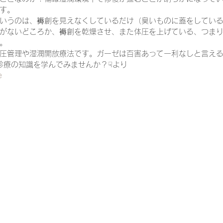
す。
いうのは、褥創を見えなくしているだけ（臭いものに蓋をしてい
がないどころか、褥創を乾燥させ、また体圧を上げている、つま
一緒に働く仲間の在宅医療への想い
在宅医療を科学する
。
圧管理や湿潤開放療法です。ガーゼは百害あって一利なしと言え
在宅診療の知識を学んでみませんか？☟より
e
攻めの栄養療法を科学する
誤嚥性肺炎を科学する
在
認知症の羅針盤
認知症は治せるか～認知症治療の羅針盤
在宅医療における褥瘡管理を科学する
精神疾患を科学す