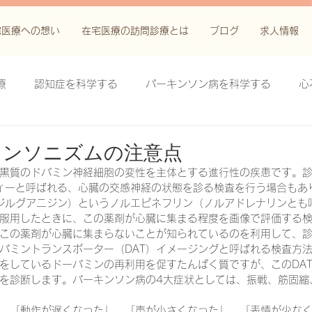
宅医療への想い
在宅医療の訪問診療とは
ブログ
求人情報
療
認知症を科学する
パーキンソン病を科学する
心
科学する
がん緩和ケア＋がん治療に関する知識を科学する
キンソニズムの注意点
黒質のドパミン神経細胞の変性を主体とする進行性の疾患です。
フィーと呼ばれる、心臓の交感神経の状態を診る検査を行う場合もあ
鬱滞性皮膚炎・潰瘍を科学する
失禁関連皮膚炎を科学する
ンジルグアニジン）というノルエピネフリン（ノルアドレナリンとも
服用したときに、この薬剤が心臓に集まる程度を画像で評価する
この薬剤が心臓に集まらないことが知られているのを利用して、
パミントランスポーター（DAT）イメージングと呼ばれる検査方法
療法を科学する
脊髄刺激療法を科学する
ハイドロリリ
をしているドーパミンの再利用を促すたんぱく質ですが、このDA
を診断します。パーキンソン病の4大症状としては、振戦、筋固縮
る
創傷ケア(スキン テア、褥瘡、下肢潰瘍)を科学する
、「動作が遅くなった」、「声が小さくなった」、「表情が少な