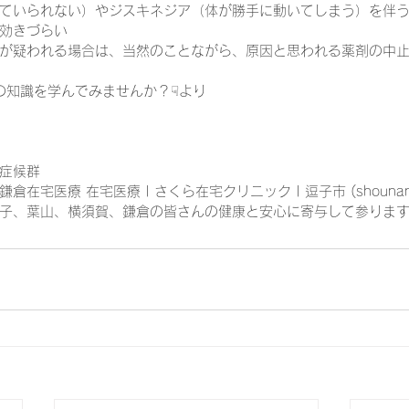
ていられない）やジスキネジア（体が勝手に動いてしまう）を伴
効きづらい
が疑われる場合は、当然のことながら、原因と思われる薬剤の中
診療の知識を学んでみませんか？☟より
症候群
宅医療 在宅医療 | さくら在宅クリニック | 逗子市 (shounan-za
子、葉山、横須賀、鎌倉の皆さんの健康と安心に寄与して参りま