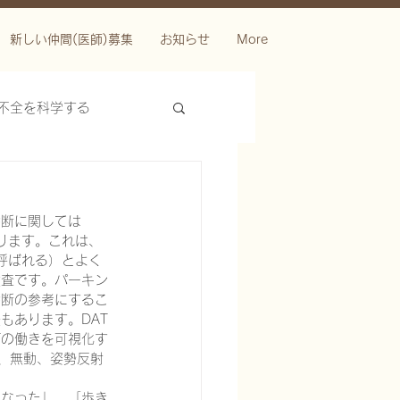
新しい仲間(医師)募集
お知らせ
More
不全を科学する
診断に関しては
ります。これは、
呼ばれる）とよく
検査です。パーキン
診断の参考にするこ
もあります。DAT
ースを科学する
Tの働きを可視化す
、無動、姿勢反射
くなった」、「歩き