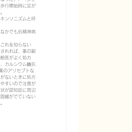
「歩行開始時に足が
す。
ーキンソニズムと呼
、なかでも抗精神病
。これを知らない
宅酸素療法を科学する
方されれば、薬の副
一般医がよく処方
ン、カルシウム拮抗
薬のアリセプトな
欲がないときに処方
しやすいので注意が
症状が認知症に周辺
る
頭痛を科学する
筋固縮がでていない
す。