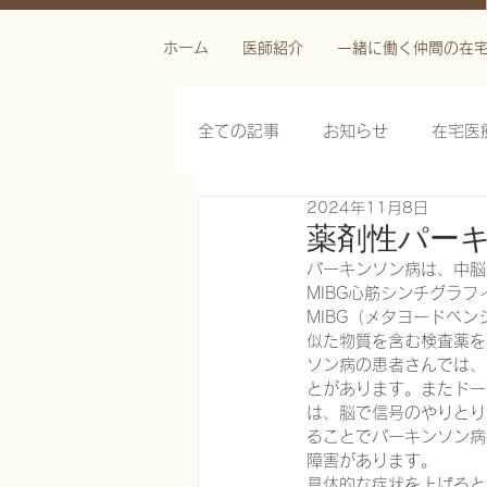
ホーム
医師紹介
一緒に働く仲間の在
全ての記事
お知らせ
在宅医
2024年11月8日
栄養管理を科学する
褥瘡を
薬剤性パー
パーキンソン病は、中脳
MIBG心筋シンチグラ
がん緩和ケア医療を科学する
MIBG（メタヨードベ
似た物質を含む検査薬を
ソン病の患者さんでは、
とがあります。またドー
慢性難治性疼痛に対する脊髄刺激
は、脳で信号のやりとり
ることでパーキンソン病
障害があります。
在宅医療におけるエコーを科学す
具体的な症状を上げると