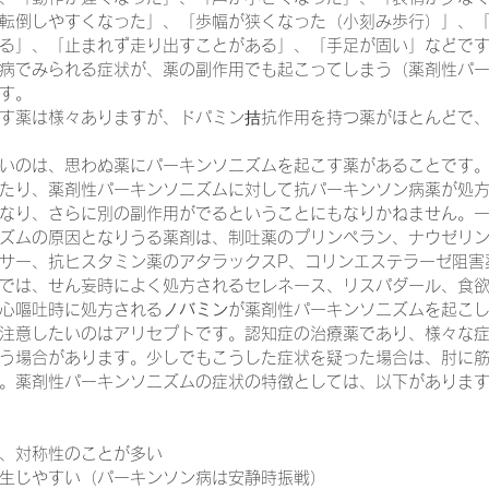
転倒しやすくなった」、「歩幅が狭くなった（小刻み歩行）」、
る」、「止まれず走り出すことがある」、「手足が固い」などで
病でみられる症状が、薬の副作用でも起こってしまう（薬剤性パ
一緒に働く仲間の在宅医療への想い
在宅医療を科学する
す。
す薬は様々ありますが、ドパミン拮抗作用を持つ薬がほとんどで
いのは、思わぬ薬にパーキンソニズムを起こす薬があることです
攻めの栄養療法を科学する
誤嚥性肺炎を科学する
在
たり、薬剤性パーキンソニズムに対して抗パーキンソン病薬が処
なり、さらに別の副作用がでるということにもなりかねません。
ズムの原因となりうる薬剤は、制吐薬のプリンペラン、ナウゼリ
認知症の羅針盤
認知症は治せるか～認知症治療の羅針盤
サー、抗ヒスタミン薬のアタラックスP、コリンエステラーゼ阻害
では、せん妄時によく処方されるセレネース、リスパダール、食
心嘔吐時に処方される
ノバミン
が薬剤性パーキンソニズムを起こ
注意したいのはアリセプトです。認知症の治療薬であり、様々な
在宅医療における褥瘡管理を科学する
精神疾患を科学す
う場合があります。少しでもこうした症状を疑った場合は、肘に
。薬剤性パーキンソニズムの症状の特徴としては、以下がありま
、対称性のことが多い
生じやすい（パーキンソン病は安静時振戦）