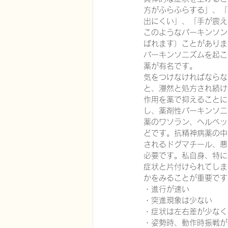
方がふらふらする」、「
出にくい」、「手が震え
このようなパーキンソン
在宅医療における認知症治療
ばれます）ことがありま
パーキンソニズムを起こ
薬が有名です。
気をつけなければならな
エビデンスに基づく健康情報
と、漫然と処方され続け
作用を薬で抑えることに
し、薬剤性パーキンソニ
認知症について家族へ向けて
薬のワソラン、ヘルベッ
どです。抗精神病薬の中
されるドグマチール、悪
必要です。私自身、特に
神経障害性疼痛疼痛を科学する
症状と片付けられてしま
かをみることが重要です
・進行が速い
・突進現象は少ない
・症状は左右差が少なく
・姿勢時、動作時振戦が