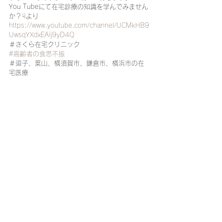
You Tubeにて在宅診療の知識を学んでみません
か？☟より
https://www.youtube.com/channel/UCMkHB9
UwsqYXdxEAij9yD4Q
＃さくら在宅クリニック
#高齢者の食思不振
＃逗子、葉山、横須賀市、鎌倉市、横浜市の在
宅医療