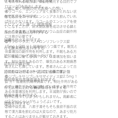
在宅医療における認知症治療
と考えられる場合は、亜鉛を補充する目的でプ
ロマックDを処方します。
一緒に働く仲間の在宅医療への想い
④ラコール、エンシュア全く食事がとれない状
在宅医療を科学する
態でも、ラコールやエンシュアさえ飲んでいれ
ば何とかなります。ラコールやエンシュアを使
エビデンスに基づく健康情報
いこなすことが、終末期医療を成功させる鍵と
なってきます。下痢や高カリウム血症の副作用
攻めの栄養療法を科学する
に注意が必要です。
誤嚥性肺炎を科学する
⑤リフレックス、レメロンリフレックス錠
15mg 1/2錠 分1 就寝前抗うつ薬です。眠気と
在宅酸素療法を科学する
体重増加の副作用を利用します。不眠もある方
認知症について家族へ向けて
に、夜間に寝てもらいつつ、体重増加を狙いま
す。制吐作用もあるので、嘔気のある末期癌患
認知症の羅針盤
者さんにも適しています。患者さんによって合
認知症は治せるか～認知症治療の羅針盤
う合わないがはっきりしている薬です。
⑥ジプレキサジプレキサザイディス錠2.5mg 1
神経障害性疼痛疼痛を科学する
錠 分1 就寝前抗精神病薬です。制吐作用がある
ので、嘔気がある方に適しています。副作用で
在宅医療における褥瘡管理を科学する
ある体重増加を利用します。半減期が長いので
精神疾患を科学する
日中に残ってしまうかもしれません。高齢者に
は2.5mgくらいがちょうどよいです。
頭痛を科学する
⑦補中益気湯、六君子湯そもそも食欲不振の状
態で漢方薬を飲むのは大変なので、あまり処方
することはありませんが載せておきます。