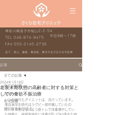
神奈川県逗子市桜山2-2-54
平日9時～17時
TEL
046-874-9475
FAX
050-3145-2736
逗子、葉山、鎌倉、横須賀、横浜市金沢区の在宅医療
記事
全ての記事
2024年1月19日
全ての記事
老衰末期状態の高齢者に対する対策と
しての食欲不振治療
お知らせ
いつの時代もダイエットは、流行っています。
在宅医療
僕自身学生時代はラグビー部所属していたの
認知症を科学する
で、ケガをしないよう筋トレで体重増やしてい
た時期と、研修医時代に体重が8-10kg落ちた時