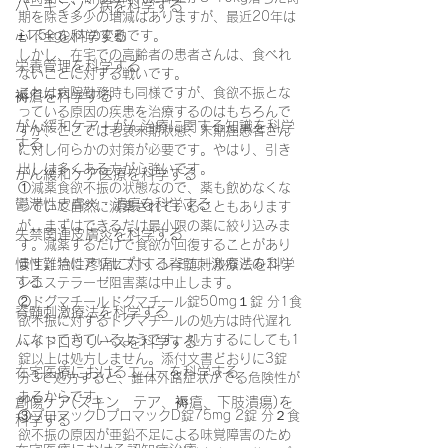
パーキンソン病を科学する
期を除き多少の増減はありますが、最近20年は
心不全を科学する
±1.5kg以内の変動です。
しかし、在宅での高齢者の患者さんは、食べれ
栄養管理を科学する
ないことに対する戦いです。
これは病院勤務時も同様ですが、食欲不振とな
褥瘡を科学する
っている原因の疾患を治療するのはもちろんで
がん緩和ケア＋がん治療に関する知識を科学
すが、ここでは老衰末期状態、末期癌患者さん
する
に対し何らかの対策が必要です。やはり、引き
出しは多くある方が心強いです。
がん緩和ケア医療を科学する
①減薬食欲不振の状態なので、薬も飲めなくな
鬱滞性皮膚炎・潰瘍を科学する
っていて自然に減薬されていることもあります
が、まずはできるだけ最小限の薬に絞り込みま
失禁関連皮膚炎を科学する
す。減薬するだけで食欲が回復することがあり
慢性難治性疼痛に対する脊髄刺激療法を科学
ます。特にアリセプト、レミニールなどのコリ
する
ンエステラーゼ阻害薬は中止します。
②ドグマチールドグマチール錠50mg１錠 分1食
脊髄刺激療法を科学する
欲不振に対するドグマチールの処方は時代遅れ
になってきているようです。処方するにしても1
ハイドロリリースを科学する
錠以上は処方しません。添付文書どおりに3錠 
在宅医療におけるエコーを科学する
分3で処方すると、錐体外路症状がでる危険性が
あるからです。
創傷ケア(スキン テア、褥瘡、下肢潰瘍)を
③プロマックDプロマックD錠75mg 2錠 分２食
科学する
欲不振の原因が亜鉛不足による味覚障害のため