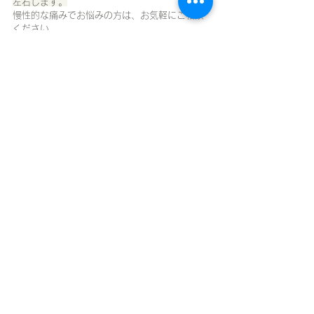
左右します。
慢性的な痛みでお悩みの方は、お気軽にご相談
ください。
さくら在宅クリニックのサイトへ 
神経障害性疼痛疼痛を科学する
すべて表示
最新記事