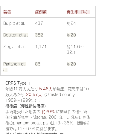
著者
症例数
発生率（%）
Bulpitt et al.
437
約24
Boulton et al.
382
約20
Zieglar et al.
1,171
約11.6〜
32.1
Partanen et 
86
約20
al.
CRPS Type Ⅰ
年間10万人あたり 
5.46人
が発症、罹患率は10
万人あたり 
20.57人
（Olmsted county 
1989〜1999年）。
術後痛（慢性術後疼痛）
手術を受けた患者の 
約20%
 に遷延性の慢性術
後疼痛が発生（Macrae, 2001年）。乳房切除術
後のphantom breast painは13〜36%、開胸術
後では11〜67%に及びます。