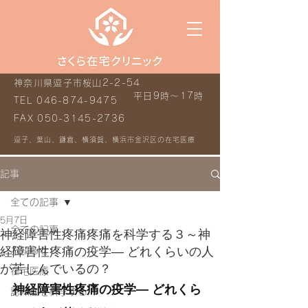
神奈川県逗子市桜山2-2-54
平日9時～17時
TEL
046-874-9475
FAX
050-3145-2736
逗子、葉山、鎌倉、横須賀、横浜市金沢区の在宅医療
記事
全ての記事
5月7日
全ての記事
神経障害性疼痛疼痛を科学する３～神
経障害性疼痛の疫学― どれくらいの人
お知らせ
が苦しんでいるの？
在宅医療
神経障害性疼痛の疫学― どれくら
認知症を科学する