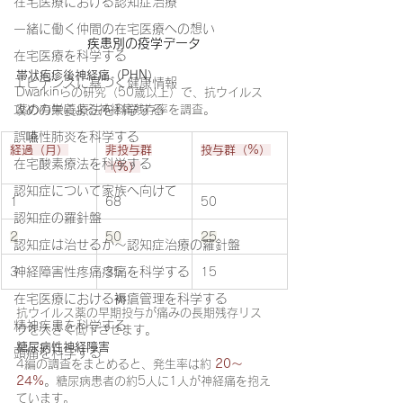
在宅医療における認知症治療
一緒に働く仲間の在宅医療への想い
疾患別の疫学データ
在宅医療を科学する
帯状疱疹後神経痛（PHN）
エビデンスに基づく健康情報
Dwarkinらの研究（50歳以上）で、抗ウイルス
薬の有無による神経痛残存率を調査。
攻めの栄養療法を科学する
誤嚥性肺炎を科学する
経過（月）
非投与群
投与群（%）
在宅酸素療法を科学する
（%）
認知症について家族へ向けて
1
68
50
認知症の羅針盤
2
50
25
認知症は治せるか～認知症治療の羅針盤
神経障害性疼痛疼痛を科学する
3
35
15
在宅医療における褥瘡管理を科学する
抗ウイルス薬の早期投与が痛みの長期残存リス
精神疾患を科学する
クを大きく低下させます。
糖尿病性神経障害
頭痛を科学する
4編の調査をまとめると、発生率は約 
20〜
24%
。糖尿病患者の約5人に1人が神経痛を抱え
ています。