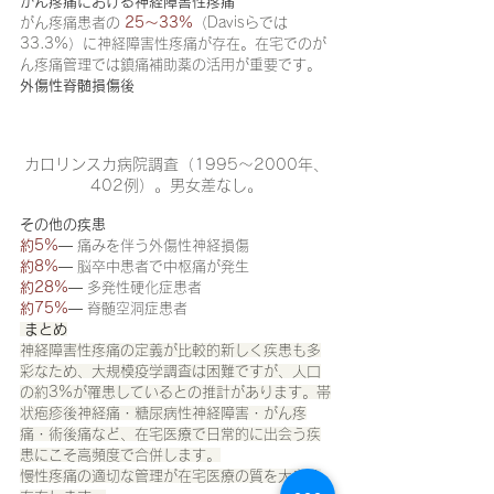
がん疼痛における神経障害性疼痛
がん疼痛患者の 
25〜33%
（Davisらでは
33.3%）に神経障害性疼痛が存在。在宅でのが
ん疼痛管理では鎮痛補助薬の活用が重要です。
外傷性脊髄損傷後
カロリンスカ病院調査（1995〜2000年、
402例）。男女差なし。
その他の疾患
約5%
— 痛みを伴う外傷性神経損傷
約8%
— 脳卒中患者で中枢痛が発生
約28%
— 多発性硬化症患者
約75%
— 脊髄空洞症患者
 まとめ
神経障害性疼痛の定義が比較的新しく疾患も多
彩なため、大規模疫学調査は困難ですが、人口
の約3%が罹患しているとの推計があります。帯
状疱疹後神経痛・糖尿病性神経障害・がん疼
痛・術後痛など、在宅医療で日常的に出会う疾
患にこそ高頻度で合併します。
慢性疼痛の適切な管理が在宅医療の質を大きく