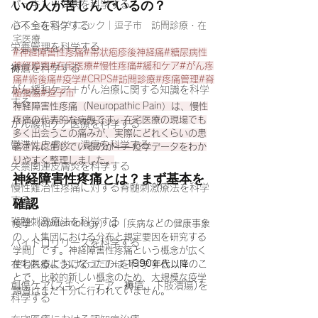
いの人が苦しんでいるの？
パーキンソン病を科学する
心不全を科学する
さくら在宅クリニック｜逗子市　訪問診療・在
宅医療
栄養管理を科学する
#神経障害性疼痛
#帯状疱疹後神経痛#糖尿病性
神経障害#在宅医療#慢性疼痛#緩和ケア#がん疼
褥瘡を科学する
痛#術後痛#疫学#CRPS#訪問診療#疼痛管理#脊
がん緩和ケア＋がん治療に関する知識を科学
髄損傷#逗子市
する
神経障害性疼痛（Neuropathic Pain）は、慢性
疼痛の代表的な病態です。在宅医療の現場でも
がん緩和ケア医療を科学する
多く出会うこの痛みが、実際にどれくらいの患
鬱滞性皮膚炎・潰瘍を科学する
者さんに生じているのか——疫学データをわか
りやすく整理しました。
失禁関連皮膚炎を科学する
神経障害性疼痛とは？まず基本を
慢性難治性疼痛に対する脊髄刺激療法を科学
する
確認
脊髄刺激療法を科学する
疫学（epidemiology）は「疾病などの健康事象
の、人集団における分布と規定要因を研究する
ハイドロリリースを科学する
学問」です。神経障害性疼痛という概念が広く
在宅医療におけるエコーを科学する
使われるようになったのは 
1990年代以降
のこ
とで、比較的新しい概念のため、大規模な疫学
創傷ケア(スキン テア、褥瘡、下肢潰瘍)を
調査はまだ十分に行われていません。
科学する