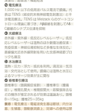
深達性：超音波・極超短波
② 電気療法
1,000 Hz 以下の低周波パルス電流で鎮痛。代
表は TENS（経皮的末梢神経電気刺激法）と干
渉電流療法。TENS は Melzack らのゲートコン
トロール理論に基づき、Aβ線維を刺激してAδ・
C線維のシナプス伝達を抑制
③ 光線療法
赤外線・紫外線・低反応レベルレーザー。低反
応レベルレーザーは温熱のほか創傷治癒促進・
免疫促進・神経伝導抑制など多様な生体反応。
直線偏光近赤外線照射を用いた交感神経節ブロ
ックも普及
④ 水治療法
温熱・圧力・浮力・抵抗を利用。渦流浴・気泡
浴・交代浴として使用。鎮痛には温熱と水圧に
よるマッサージ効果が主に関与
⑤ 脊椎牽引療法
頸椎牽引（頸肩腕症候群）・腰椎牽引（腰痛
症）。椎間孔開大・椎間腔開大・筋緊張除去な
どの機序が推定されるが効果は議論あり。頸椎
8〜15kg、腰椎25〜35kg
禁忌：
電気療法・電磁波発生器は眼球、内分泌
器、生殖器、頸動脈洞直上、妊婦への使用は禁