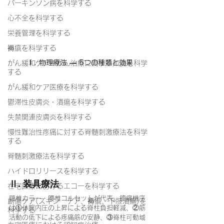
パーキンソン病を科学する
心不全を科学する
栄養管理を科学する
褥瘡を科学する
Ⅰ. 物理療法 — 5つの種類と効果
がん緩和ケア＋がん治療に関する知識を科学
する
がん緩和ケア医療を科学する
鬱滞性皮膚炎・潰瘍を科学する
失禁関連皮膚炎を科学する
慢性難治性疼痛に対する脊髄刺激療法を科学
する
脊髄刺激療法を科学する
ハイドロリリースを科学する
Ⅱ. 装具療法
在宅医療におけるエコーを科学する
頸椎カラー・腰椎コルセットが代表。鎮痛機序
創傷ケア(スキン テア、褥瘡、下肢潰瘍)を
は①体腔内圧の上昇による脊柱負担軽減、②筋
科学する
活動の低下による疼痛筋の安静、③脊柱可動域