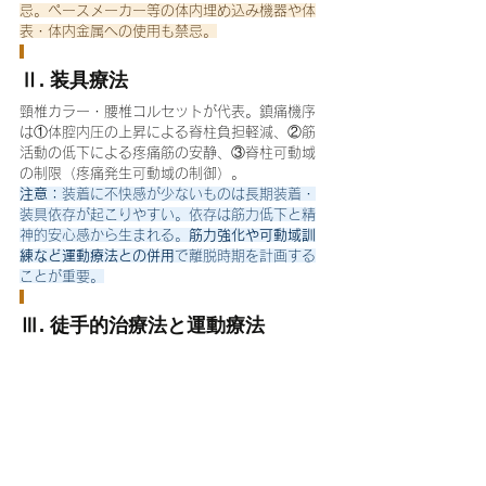
忌。ペースメーカー等の体内埋め込み機器や体
表・体内金属への使用も禁忌。
Ⅱ. 装具療法
頸椎カラー・腰椎コルセットが代表。鎮痛機序
は①体腔内圧の上昇による脊柱負担軽減、②筋
活動の低下による疼痛筋の安静、③脊柱可動域
の制限（疼痛発生可動域の制御）。
注意：
装着に不快感が少ないものは長期装着・
装具依存が起こりやすい。依存は筋力低下と精
神的安心感から生まれる。
筋力強化や可動域訓
練など運動療法との併用
で離脱時期を計画する
ことが重要。
Ⅲ. 徒手的治療法と運動療法