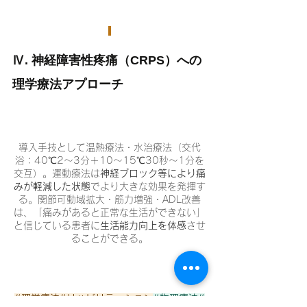
Ⅳ. 神経障害性疼痛（CRPS）への
理学療法アプローチ
導入手技として温熱療法・水治療法（交代
浴：40℃2〜3分＋10〜15℃30秒〜1分を
交互）。運動療法は
神経ブロック等により痛
みが軽減した状態
でより大きな効果を発揮す
る。関節可動域拡大・筋力増強・ADL改善
は、「痛みがあると正常な生活ができない」
と信じている患者に
生活能力向上を体感
させ
ることができる。
#理学療法
#リハビリテーション
#物理療法
#