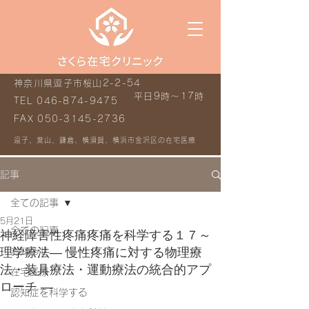
神奈川県逗子市桜山2-2-54
平日9時～17時
TEL
046-874-9475
FAX
050-3145-2736
逗子、葉山、鎌倉、横須賀、横浜市金沢区の在宅医療
記事
全ての記事
5月21日
全ての記事
神経障害性疼痛疼痛を科学する１７～
理学療法— 慢性疼痛に対する物理療
お知らせ
法・装具療法・運動療法の統合的アプ
在宅医療
ローチ —
認知症を科学する