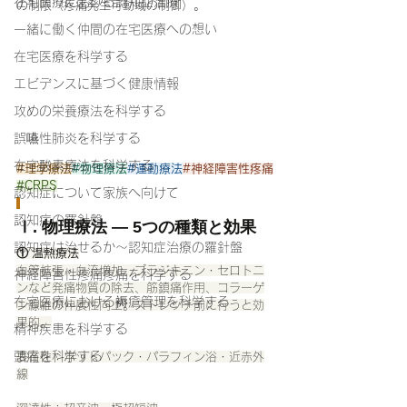
在宅医療における認知症治療
の制限（疼痛発生可動域の制御）。
一緒に働く仲間の在宅医療への想い
在宅医療を科学する
理学療法— 慢性疼痛に対する物理療法・装
エビデンスに基づく健康情報
具療法・運動療法の統合的アプローチ —
攻めの栄養療法を科学する
除痛だけが目的ではない。痛みに関係する運動
障害を克服し、高いQOLを維持することを目指
誤嚥性肺炎を科学する
す
在宅酸素療法を科学する
#理学療法
#物理療法
#運動療法
#神経障害性疼痛
#CRPS
認知症について家族へ向けて
認知症の羅針盤
Ⅰ. 物理療法 — 5つの種類と効果
認知症は治せるか～認知症治療の羅針盤
① 温熱療法
血管拡張・血流増加、ブラジキニン・セロトニ
神経障害性疼痛疼痛を科学する
ンなど発痛物質の除去、筋鎮痛作用、コラーゲ
在宅医療における褥瘡管理を科学する
ン線維の伸展性向上。ストレッチ前に行うと効
果的。
精神疾患を科学する
頭痛を科学する
表在性：ホットパック・パラフィン浴・近赤外
線