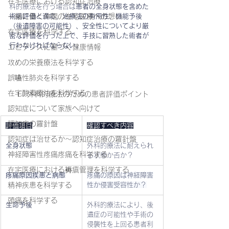
在宅医療における認知症治療
科的療法を行う場合は
患者の全身状態を含めた
術前評価と適応、治療法の有用性、機能予後
一緒に働く仲間の在宅医療への想い
（後遺障害の可能性）、安全性についてより厳
在宅医療を科学する
密な評価を行った上で、手技に習熟した術者が
行わなければならない
。
エビデンスに基づく健康情報
攻めの栄養療法を科学する
誤嚥性肺炎を科学する
在宅酸素療法を科学する
Ⅰ. 外科的療法のための患者評価ポイント
認知症について家族へ向けて
認知症の羅針盤
評価項目
確認すべき内容
認知症は治せるか～認知症治療の羅針盤
全身状態
外科的療法に耐えられ
神経障害性疼痛疼痛を科学する
る状態か否か？
在宅医療における褥瘡管理を科学する
疼痛原因疾患と病態
疼痛の原因は神経障害
精神疾患を科学する
性か侵害受容性か？
頭痛を科学する
生命予後
外科的療法により、後
遺症の可能性や手術の
侵襲性を上回る患者利