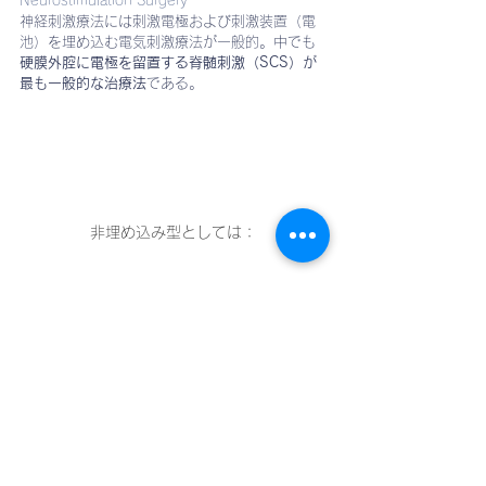
Neurostimulation Surgery
神経刺激療法には刺激電極および刺激装置（電
池）を埋め込む電気刺激療法が一般的。中でも
硬膜外腔に電極を留置する脊髄刺激（SCS）が
最も一般的な治療法
である。
非埋め込み型としては：
④
脳脊髄液への薬物の直接投与を目的とする外科
的療法
Intrathecal Drug Delivery