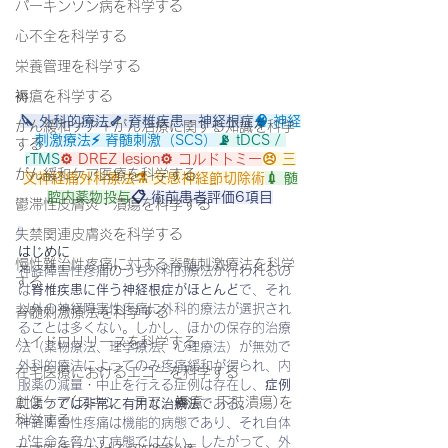
パーキンソン病を科学する
心不全を科学する
栄養管理を科学する
褥瘡を科学する
🔪 外科的療法🦴 脊椎疾患・神経根症
🧠 神経
がん緩和ケア＋がん治療に関する知識を科学
刺激療法⚡ 脊髄刺激（SCS）
📡 tDCS / 
する
rTMS
⚙️ DREZ lesion⚙️ コルドトミー
😣 三
がん緩和ケア医療を科学する
叉神経痛外科療法⚗️ 交感神経節切除術
💉 髄
腔内薬物投与
📋 術前患者評価6項目
鬱滞性皮膚炎・潰瘍を科学する
失禁関連皮膚炎を科学する
はじめに
慢性難治性疼痛に対する脊髄刺激療法を科学
神経障害性疼痛のうち外科的療法が行われるの
する
は
脊椎疾患に伴う神経根症がほとんど
で、それ
以外の神経障害性疼痛に外科的療法が選択され
脊髄刺激療法を科学する
ることは多くない。しかし、ほかの保存的治療
ハイドロリリースを科学する
法（薬物療法、理学療法、心理療法）が無効で
外科的療法によってのみ疼痛緩和が得られ、内
在宅医療におけるエコーを科学する
服薬の減量・中止を行える症例は存在し、
症例
創傷ケア(スキン テア、褥瘡、下肢潰瘍)を
によっては非常に有用な治療法
である。
科学する
神経障害性疼痛は機能的病態であり、それ自体
が生命を脅かす病態ではない。したがって、外