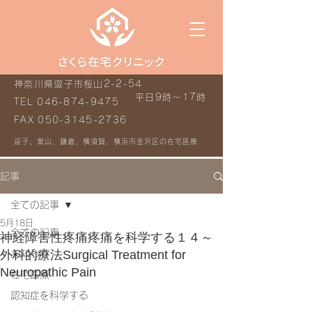
神奈川県逗子市桜山2-2-54
平日9時～17時
TEL
046-874-9475
FAX
050-3145-2736
逗子、葉山、鎌倉、横須賀、横浜市金沢区の在宅医療
記事
全ての記事
5月18日
全ての記事
神経障害性疼痛疼痛を科学する１４～
外科的療法Surgical Treatment for
お知らせ
Neuropathic Pain
在宅医療
認知症を科学する