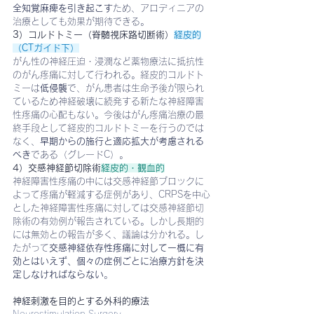
全知覚麻痺を引き起こす
ため、アロディニアの
治療としても効果が期待できる。
3）コルドトミー（脊髄視床路切断術）
経皮的
（CTガイド下）
がん性の神経圧迫・浸潤など薬物療法に抵抗性
のがん疼痛に対して行われる。経皮的コルドト
ミーは
低侵襲
で、がん患者は生命予後が限られ
ているため神経破壊に続発する新たな神経障害
性疼痛の心配もない。今後はがん疼痛治療の最
終手段として経皮的コルドトミーを行うのでは
なく、
早期からの施行と適応拡大が考慮される
べき
である（グレードC）。
4）交感神経節切除術
経皮的・観血的
神経障害性疼痛の中には交感神経節ブロックに
よって疼痛が軽減する症例があり、CRPSを中心
とした神経障害性疼痛に対しては交感神経節切
除術の有効例が報告されている。しかし長期的
には無効との報告が多く、議論は分かれる。し
たがって
交感神経依存性疼痛に対して一概に有
効とはいえず、個々の症例ごとに治療方針を決
定しなければならない
。
③
神経刺激を目的とする外科的療法