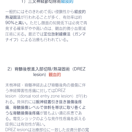
1）三叉神経節切除術
経皮的
一般的にはそのきわめて低い侵襲性から
経皮的
熱凝固法
が行われることが多く、有効率は約
90%と高い
。ただし顔面の知覚低下は必発で再
発する確率がやや高い点は、観血的微小血管減
圧術に劣る。最近では
定位放射線療法（ガンマ
ナイフ）
による治療も行われている。
2）脊髄後根進入部切除/熱凝固術（DREZ 
lesion）
観血的
末梢神経・脊髄神経および脊髄後角の損傷に伴
う神経障害性疼痛に対してはDREZ 
lesion（dorsal root entry zone lesion）が行わ
れる。具体的には
腕神経叢引き抜き損傷後疼
痛
、
脊髄損傷レベルで体幹を帯状に取り巻くよ
うな脊髄損傷後疼痛
が最もよい適応疾患であ
る。電気ショックのような発作性疼痛を訴える
症例には有効性が高い。
DREZ lesionは治療部位に一致した皮膚分節の
完