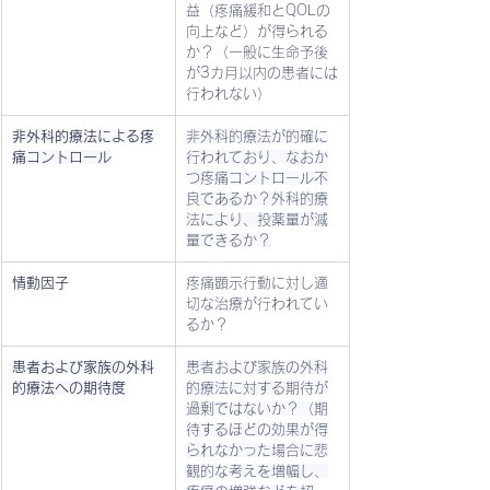
益（疼痛緩和とQOLの
向上など）が得られる
か？（一般に生命予後
が3カ月以内の患者には
行われない）
非外科的療法による疼
非外科的療法が的確に
痛コントロール
行われており、なおか
つ疼痛コントロール不
良であるか？外科的療
法により、投薬量が減
量できるか？
情動因子
疼痛顕示行動に対し適
切な治療が行われてい
るか？
患者および家族の外科
患者および家族の外科
的療法への期待度
的療法に対する期待が
過剰ではないか？（期
待するほどの効果が得
られなかった場合に悲
観的な考えを増幅し、