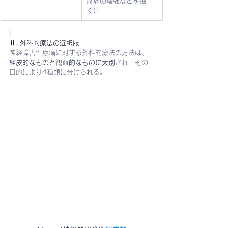
疼痛の増強などを招
く）
Ⅱ. 外科的療法の選択肢
神経障害性疼痛に対する外科的療法の方法は、
経皮的なものと観血的なものに大別
され、その
目的により4種類に分けられる。