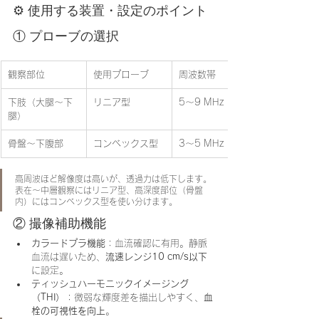
⚙️ 使用する装置・設定のポイント
① プローブの選択
観察部位
使用プローブ
周波数帯
下肢（大腿〜下
リニア型
5〜9 MHz
腿）
骨盤〜下腹部
コンベックス型
3〜5 MHz
高周波ほど解像度は高いが、透過力は低下します。
表在〜中層観察にはリニア型、高深度部位（骨盤
内）にはコンベックス型を使い分けます。
② 撮像補助機能
カラードプラ機能
：血流確認に有用。静脈
血流は遅いため、
流速レンジ10 cm/s以下
に設定。
ティッシュハーモニックイメージング
（THI）
：微弱な輝度差を描出しやすく、
血
栓の可視性を向上
。