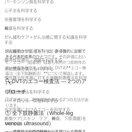
パーキンソン病を科学する
心不全を科学する
栄養管理を科学する
褥瘡を科学する
がん緩和ケア＋がん治療に関する知識を科学
する
がん緩和ケア医療を科学する
深部静脈血栓症（DVT）は、
非侵襲的に診断で
きる代表的疾患のひとつ
です。その評価におい
鬱滞性皮膚炎・潰瘍を科学する
て、エコー（超音波）は最も有用かつ即時性の
高い検査手段です。今回は、DVTの**エコー検
失禁関連皮膚炎を科学する
査法（全下肢静脈法）**について解説します。
慢性難治性疼痛に対する脊髄刺激療法を科学
🔍 DVTのエコー検査法 ― 2つのア
する
プローチ
脊髄刺激療法を科学する
DVT評価には、観察範囲の異なる2つの方法があ
ハイドロリリースを科学する
ります。
在宅医療におけるエコーを科学する
① 全下肢静脈法（Whole-leg 
創傷ケア(スキン テア、褥瘡、下肢潰瘍)を
venous ultrasound）
科学する
骨盤部の総腸骨静脈から下腿ひらめ静脈ま