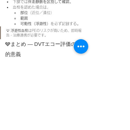
下腿では
伴走静脈を区別して確認
。
血栓を認めた場合は、
部位
（近位／遠位）
範囲
可動性（浮遊性）
を必ず記録する。
💡 
浮遊性血栓
はPEのリスクが高いため、即時報
告・治療連携が必要です。
🩶まとめ ― DVTエコー評価の臨床
的意義
DVTは
下肢の腫脹・疼痛・浮腫
の原因とし
て常に鑑別すべき疾患。
エコーにより、
即時・非侵襲的に診断・評
価・経過観察
が可能。
全下肢静脈法
を習得することで、在宅・外
来・病棟いずれでも安全なスクリーニング
が行える。
カラードプラやTHIなどの機能を活用すれ
ば、より精度の高い診断が期待できます。
🏷️タグ
#DVT
#深部静脈血栓症
#VTE
#エコー検査
#超
音波検査
#圧迫法
#全下肢静脈法
#カラードプ