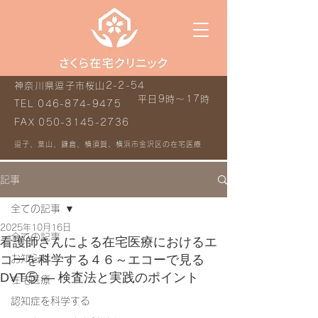
神奈川県逗子市桜山2-2-54
平日9時～17時
TEL
046-874-9475
FAX
050-3145-2736
逗子、葉山、鎌倉、横須賀、横浜市金沢区の在宅医療
記事
全ての記事
2025年10月16日
全ての記事
看護師さんによる在宅医療におけるエ
コーを科学する４６～エコーで見る
お知らせ
DVT⑤ ― 検査法と実践のポイント
在宅医療
認知症を科学する