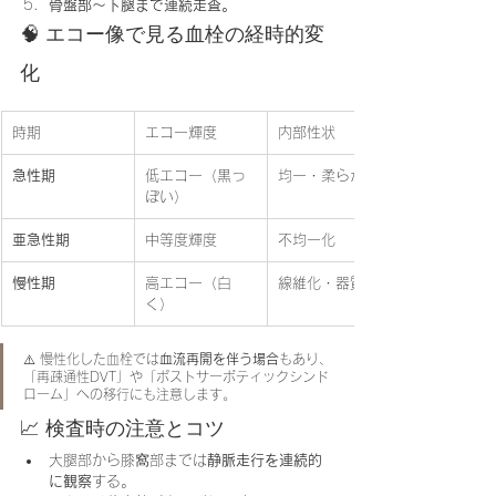
骨盤部〜下腿まで連続走査。
🧠 エコー像で見る血栓の経時的変
化
時期
エコー輝度
内部性状
急性期
低エコー（黒っ
均一・柔らかい
ぽい）
亜急性期
中等度輝度
不均一化
慢性期
高エコー（白
線維化・器質化
く）
⚠️ 慢性化した血栓では
血流再開を伴う場合
もあり、
「再疎通性DVT」や「ポストサーボティックシンド
ローム」への移行にも注意します。
📈 検査時の注意とコツ
大腿部から膝窩部までは
静脈走行を連続的
に観察
する。