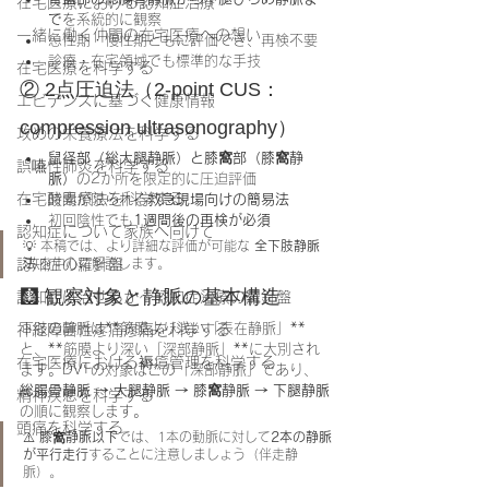
在宅医療における認知症治療
で
を系統的に観察
一緒に働く仲間の在宅医療への想い
急性期・慢性期ともに評価でき、再検不要
診療・在宅領域でも標準的な手技
在宅医療を科学する
② 2点圧迫法（2-point CUS：
エビデンスに基づく健康情報
compression ultrasonography）
攻めの栄養療法を科学する
鼠径部（総大腿静脈）と膝窩部（膝窩静
誤嚥性肺炎を科学する
脈）
の2か所を限定的に圧迫評価
在宅酸素療法を科学する
時間が限られる
救急現場向けの簡易法
初回陰性でも
1週間後の再検が必須
認知症について家族へ向けて
💡 本稿では、より詳細な評価が可能な 
全下肢静脈
認知症の羅針盤
法
 を中心に解説します。
🩻 観察対象と静脈の基本構造
認知症は治せるか～認知症治療の羅針盤
下肢の静脈は**筋膜より浅い「表在静脈」**
神経障害性疼痛疼痛を科学する
と、**筋膜より深い「深部静脈」**に大別され
在宅医療における褥瘡管理を科学する
ます。DVTの対象はこの「深部静脈」であり、
総腸骨静脈 → 大腿静脈 → 膝窩静脈 → 下腿静脈
精神疾患を科学する
の順に観察します。
頭痛を科学する
⚠️ 
膝窩静脈以下
では、1本の動脈に対して
2本の静脈
が平行走行
することに注意しましょう（伴走静
脈）。