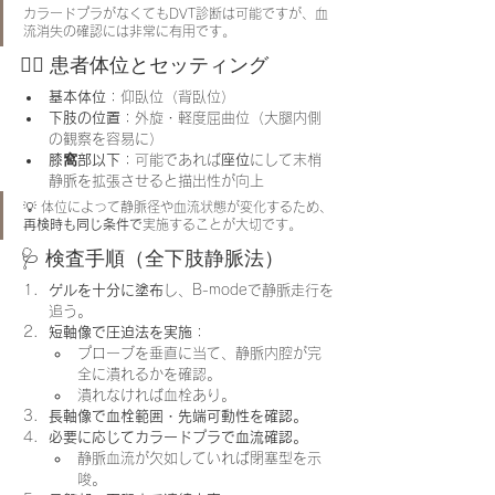
カラードプラがなくてもDVT診断は可能ですが、血
流消失の確認には非常に有用です。
🧍‍♂️ 患者体位とセッティング
基本体位
：仰臥位（背臥位）
下肢の位置
：外旋・軽度屈曲位（大腿内側
の観察を容易に）
膝窩部以下
：可能であれば
座位
にして末梢
静脈を拡張させると描出性が向上
💡 体位によって静脈径や血流状態が変化するため、
再検時も同じ条件で
実施することが大切です。
🩺 検査手順（全下肢静脈法）
ゲルを十分に塗布
し、B-modeで静脈走行を
追う。
短軸像で圧迫法を実施
：
プローブを垂直に当て、静脈内腔が完
全に潰れるかを確認。
潰れなければ血栓あり。
長軸像で血栓範囲・先端可動性を確認。
必要に応じてカラードプラで血流確認。
静脈血流が欠如していれば閉塞型を示
唆。