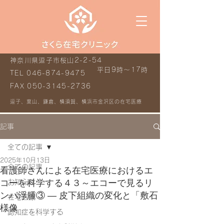
神奈川県逗子市桜山2-2-54
平日9時～17時
TEL
046-874-9475
FAX
050-3145-2736
逗子、葉山、鎌倉、横須賀、横浜市金沢区の在宅医療
記事
全ての記事
2025年10月13日
全ての記事
看護師さんによる在宅医療におけるエ
コーを科学する４３～エコーで見るリ
お知らせ
ンパ浮腫③ ― 皮下組織の変化と「敷石
在宅医療
様像
認知症を科学する