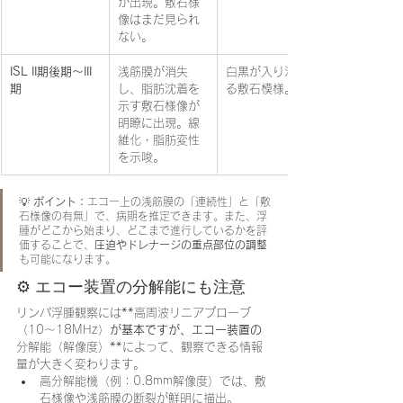
が出現。敷石様
像はまだ見られ
ない。
ISL II期後期〜III
浅筋膜が消失
白黒が入り混じ
期
し、脂肪沈着を
る敷石模様。
示す敷石様像が
明瞭に出現。線
維化・脂肪変性
を示唆。
💡 
ポイント：
エコー上の浅筋膜の「連続性」と「敷
石様像の有無」で、病期を推定できます。また、浮
腫がどこから始まり、どこまで進行しているかを評
価することで、
圧迫やドレナージの重点部位の調整
も可能になります。
⚙️ エコー装置の分解能にも注意
リンパ浮腫観察には**高周波リニアプローブ
（10〜18MHz）
が基本ですが、エコー装置の
分解能（解像度）**によって、観察できる情報
量が大きく変わります。
高分解能機（例：0.8mm解像度）では、敷
石様像や浅筋膜の断裂が鮮明に描出。