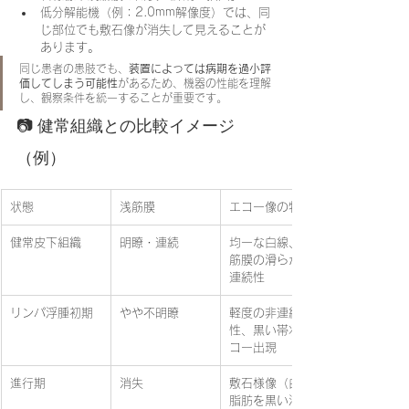
低分解能機（例：2.0mm解像度）では、同
じ部位でも敷石像が消失して見えることが
あります。
同じ患者の患肢でも、
装置によっては病期を過小評
価してしまう可能性
があるため、機器の性能を理解
し、観察条件を統一することが重要です。
📷 健常組織との比較イメージ
（例）
状態
浅筋膜
エコー像の特徴
健常皮下組織
明瞭・連続
均一な白線、浅
筋膜の滑らかな
連続性
リンパ浮腫初期
やや不明瞭
軽度の非連続
性、黒い帯状エ
コー出現
進行期
消失
敷石様像（白い
脂肪を黒い液が