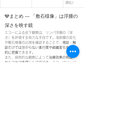
囲む）
🩶まとめ ― 「敷石様像」は浮腫の
深さを映す鏡
エコーによる皮下観察は、リンパ浮腫の「深
さ」を評価する有力な手段です。浅筋膜の変化
や敷石様像の出現を確認することで、
視診・触
診だけでは分からない進行度や組織変化を客観
的に把握
できます。
また、経時的な観察によって
治療効果の判定・
セルフケア支援
にも活用でき、エコーはリンパ
浮腫管理の「第三の目」といえる存在です。
🏷️タグ
#リンパ浮腫
#エコー評価
#敷石様像
#浅筋膜
#ISL分類
#浮腫ケア
#看護
#リハビリ
#超音波
検査
#圧迫療法
#リンパドレナージ
在宅医療におけるエコーを科学する