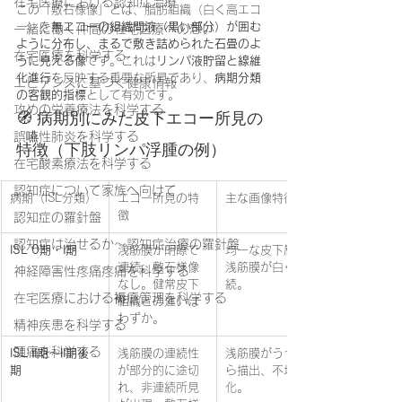
在宅医療における認知症治療
この「敷石様像」とは、脂肪組織（白く高エコ
ー）を
無エコーの組織間液（黒い部分）が囲む
一緒に働く仲間の在宅医療への想い
ように分布し、まるで敷き詰められた石畳のよ
在宅医療を科学する
うに見える像
です。これは
リンパ液貯留と線維
化進行
を反映する重要な所見であり、
病期分類
エビデンスに基づく健康情報
の客観的指標
として有効です。
攻めの栄養療法を科学する
🧭 病期別にみた皮下エコー所見の
誤嚥性肺炎を科学する
特徴（下肢リンパ浮腫の例）
在宅酸素療法を科学する
認知症について家族へ向けて
病期（ISL分類）
エコー所見の特
主な画像特徴
徴
認知症の羅針盤
認知症は治せるか～認知症治療の羅針盤
ISL 0期・I期
浅筋膜が明瞭で
均一な皮下層、
連続。敷石様像
浅筋膜が白く連
神経障害性疼痛疼痛を科学する
なし。健常皮下
続。
在宅医療における褥瘡管理を科学する
組織との違いは
わずか。
精神疾患を科学する
頭痛を科学する
ISL II期〜II期後
浅筋膜の連続性
浅筋膜がうっす
期
が部分的に途切
ら描出、不均一
れ、非連続所見
化。