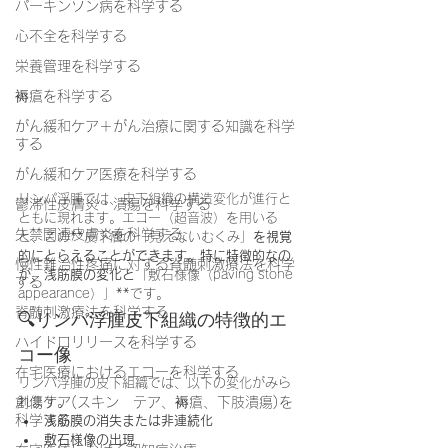
パーキンソン病を科学する
心不全を科学する
栄養管理を科学する
褥瘡を科学する
がん緩和ケア＋がん治療に関する知識を科学
する
がん緩和ケア医療を科学する
リンパ浮腫では、皮下組織の構造変化が進行と
鬱滞性皮膚炎・潰瘍を科学する
ともに現れます。エコー（超音波）を用いる
失禁関連皮膚炎を科学する
と、この**皮下層の「見えないむくみ」
を視覚
的にとらえることができます。特に特徴的なの
慢性難治性疼痛に対する脊髄刺激療法を科学
が、浅筋膜の変化と
「敷石様像（paving stone 
する
appearance）」**です。
脊髄刺激療法を科学する
🔍リンパ浮腫皮下組織の特徴的エ
ハイドロリリースを科学する
コー像
在宅医療におけるエコーを科学する
リンパ浮腫の皮下組織では、以下の変化がみら
創傷ケア(スキン テア、褥瘡、下肢潰瘍)を
れます。
科学する
浅筋膜の消失または非連続化
敷石様像の出現