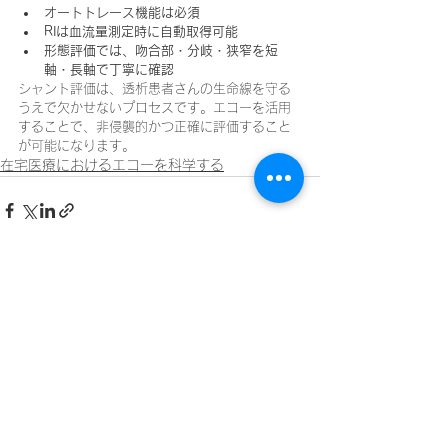
オートトレース機能は必須
RIは血流量測定時に自動取得可能
形態評価では、吻合部・分岐・狭窄を短
軸・長軸で丁寧に確認
シャント評価は、透析患者さんの生命線を守る
うえで欠かせないプロセスです。エコーを活用
することで、非侵襲的かつ正確に評価すること
が可能になります。
在宅医療におけるエコーを科学する
すべて表示
最新記事