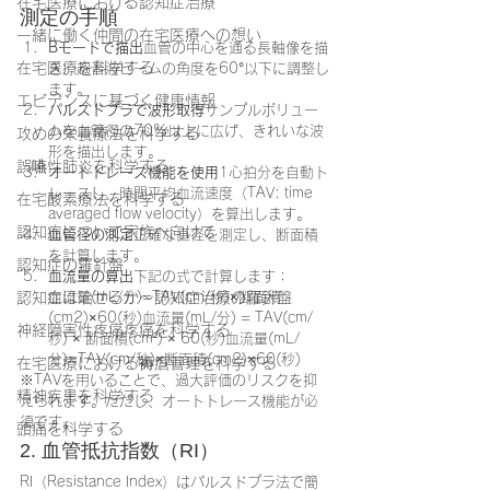
在宅医療における認知症治療
測定の手順
一緒に働く仲間の在宅医療への想い
Bモードで描出
血管の中心を通る長軸像を描
在宅医療を科学する
き、超音波ビームの角度を60°以下に調整し
ます。
エビデンスに基づく健康情報
パルスドプラで波形取得
サンプルボリュー
ムを血管径の70%以上に広げ、きれいな波
攻めの栄養療法を科学する
形を描出します。
誤嚥性肺炎を科学する
オートトレース機能を使用
1心拍分を自動ト
レースし、時間平均血流速度（TAV: time 
在宅酸素療法を科学する
averaged flow velocity）を算出します。
認知症について家族へ向けて
血管径の測定
正確な直径を測定し、断面積
を計算します。
認知症の羅針盤
血流量の算出
下記の式で計算します：
認知症は治せるか～認知症治療の羅針盤
血流量(mL/分)=TAV(cm/秒)×断面積
(cm2)×60(秒)血流量(mL/分) = TAV(cm/
神経障害性疼痛疼痛を科学する
秒) × 断面積(cm²) × 60(秒)血流量(mL/
分)=TAV(cm/秒)×断面積(cm2)×60(秒)
在宅医療における褥瘡管理を科学する
※TAVを用いることで、過大評価のリスクを抑
精神疾患を科学する
えられます。ただし、オートトレース機能が必
須です。
頭痛を科学する
2. 血管抵抗指数（RI）
RI（Resistance Index）はパルスドプラ法で簡