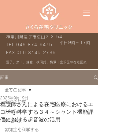
神奈川県逗子市桜山2-2-54
平日9時～17時
TEL
046-874-9475
FAX
050-3145-2736
逗子、葉山、鎌倉、横須賀、横浜市金沢区の在宅医療
記事
全ての記事
2025年9月19日
全ての記事
看護師さんによる在宅医療におけるエ
コーを科学する３４～シャント機能評
お知らせ
価における超音波の活用
在宅医療
認知症を科学する