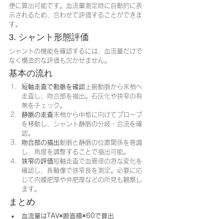
便に算出可能です。血流量測定時に自動的に表
示されるため、合わせて評価することができま
す。
3. シャント形態評価
シャントの機能を確認するには、血流量だけで
なく構造的な評価も欠かせません。
基本の流れ
短軸走査で動脈を確認
上腕動脈から末梢へ
走査し、吻合部を描出。石灰化や狭窄の有
無をチェック。
静脈の走査
末梢から中枢に向けてプローブ
を移動し、シャント静脈の分岐・合流を確
認。
吻合部の描出
動脈と静脈の位置関係を意識
し、角度を調整することで描出可能。
狭窄の評価
短軸走査で血管径の急な変化を
確認し、長軸像で狭窄長を測定。必要に応
じて内膜肥厚や弁肥厚などの所見も観察し
ます。
まとめ
血流量はTAV×断面積×60で算出