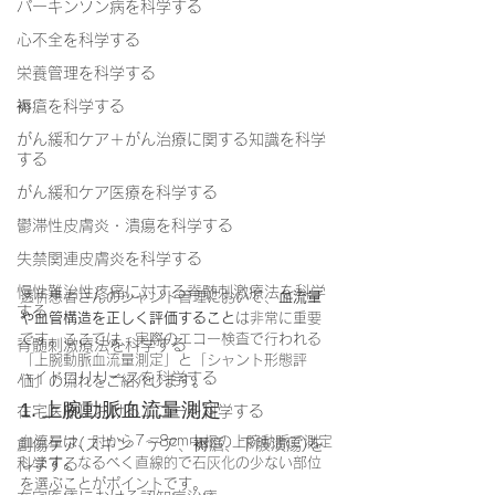
パーキンソン病を科学する
心不全を科学する
栄養管理を科学する
褥瘡を科学する
がん緩和ケア＋がん治療に関する知識を科学
する
がん緩和ケア医療を科学する
鬱滞性皮膚炎・潰瘍を科学する
失禁関連皮膚炎を科学する
慢性難治性疼痛に対する脊髄刺激療法を科学
透析患者さんのシャント管理において、
血流量
する
や血管構造を正しく評価すること
は非常に重要
です。ここでは、実際のエコー検査で行われる
脊髄刺激療法を科学する
「上腕動脈血流量測定」と「シャント形態評
ハイドロリリースを科学する
価」の流れをご紹介します。
1. 上腕動脈血流量測定
在宅医療におけるエコーを科学する
血流量は、肘から7〜8cm中枢の上腕動脈で測定
創傷ケア(スキン テア、褥瘡、下肢潰瘍)を
します。なるべく直線的で石灰化の少ない部位
科学する
を選ぶことがポイントです。