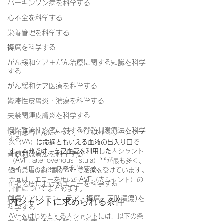
パーキンソン病を科学する
心不全を科学する
栄養管理を科学する
褥瘡を科学する
がん緩和ケア＋がん治療に関する知識を科学
する
がん緩和ケア医療を科学する
鬱滞性皮膚炎・潰瘍を科学する
失禁関連皮膚炎を科学する
慢性難治性疼痛に対する脊髄刺激療法を科学
透析患者さんにとって、**バスキュラーアクセ
する
ス（VA）
は命綱ともいえる血液の出入り口で
す。本邦では、自己血管を利用した
内シャント
脊髄刺激療法を科学する
（AVF: arteriovenous fistula）**が最も多く、
ハイドロリリースを科学する
透析患者の約9割がAVFで治療を受けています。
今回は、エコーを用いたAVF（内シャント）の
在宅医療におけるエコーを科学する
評価についてまとめます。
創傷ケア(スキン テア、褥瘡、下肢潰瘍)を
内シャントに求められる条件
科学する
AVFをはじめとする内シャントには、以下の条