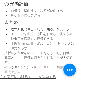
② 形態評価
血管径、壁の性状、狭窄部位の描出
瘤や血管拡張の確認
まとめ
理学所見（見る・聴く・触る）が第一歩
エコーでは血流量やRIを測定し、狭窄や機
能低下を客観的に評価できる
上腕動脈血流量 <350mL/分 や RI >0.6 は
注意が必要
透析に欠かせないシャントを守るため、日常の
観察とエコー評価を組み合わせることが大切で
す。
✅ タグ#内シャント 
#AVF
#エコー
#透析管理
#
看護師技術
在宅医療におけるエコーを科学する