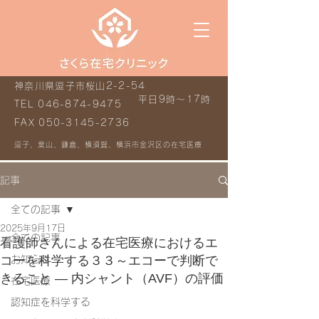
神奈川県逗子市桜山2-2-54
平日9時～17時
TEL
046-874-9475
FAX
050-3145-2736
逗子、葉山、鎌倉、横須賀、横浜市金沢区の在宅医療
記事
全ての記事
2025年9月17日
全ての記事
看護師さんによる在宅医療におけるエ
コーを科学する３３～エコーで判断で
お知らせ
きること ― 内シャント（AVF）の評価
在宅医療
認知症を科学する