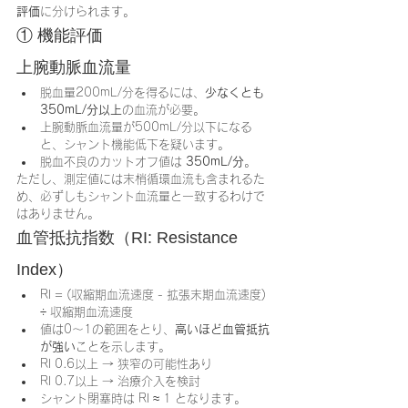
評価
に分けられます。
① 機能評価
上腕動脈血流量
脱血量200mL/分を得るには、
少なくとも
350mL/分以上
の血流が必要。
上腕動脈血流量が500mL/分以下になる
と、シャント機能低下を疑います。
脱血不良のカットオフ値は 
350mL/分
。
ただし、測定値には末梢循環血流も含まれるた
め、必ずしもシャント血流量と一致するわけで
はありません。
血管抵抗指数（RI: Resistance 
Index）
RI = (収縮期血流速度 - 拡張末期血流速度) 
÷ 収縮期血流速度
値は0〜1の範囲をとり、
高いほど血管抵抗
が強い
ことを示します。
RI 0.6以上 → 狭窄の可能性あり
RI 0.7以上 → 治療介入を検討
シャント閉塞時は RI ≈ 1 となります。