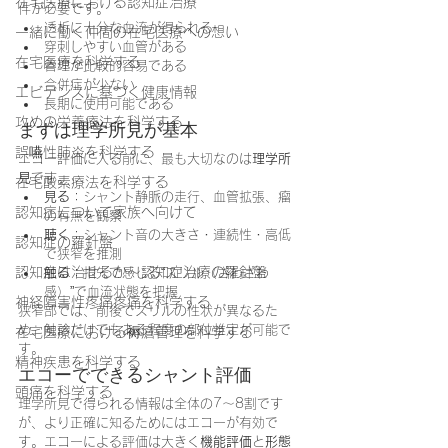
在宅医療における認知症治療
件が必要です。
透析に十分な血流が得られる
一緒に働く仲間の在宅医療への想い
穿刺しやすい血管がある
在宅医療を科学する
管理が比較的容易である
合併症が少ない
エビデンスに基づく健康情報
長期に使用可能である
攻めの栄養療法を科学する
まずは理学所見が基本
誤嚥性肺炎を科学する
エコー評価に入る前に、最も大切なのは
理学所
見
です。
在宅酸素療法を科学する
見る
：シャント静脈の走行、血管拡張、瘤
認知症について家族へ向けて
の有無を観察
聴く
：シャント音の大きさ・連続性・高低
認知症の羅針盤
で狭窄を推測
認知症は治せるか～認知症治療の羅針盤
触る
：指先で感じる“スリル（ざわざわ
感）”で血流状態を把握
神経障害性疼痛疼痛を科学する
狭窄部では、前後でスリルの性状が異なるた
め、触診だけでもある程度の部位推定が可能で
在宅医療における褥瘡管理を科学する
す。
精神疾患を科学する
エコーでできるシャント評価
頭痛を科学する
理学所見で得られる情報は全体の7～8割です
が、より正確に知るためにはエコーが有効で
す。エコーによる評価は大きく
機能評価
と
形態