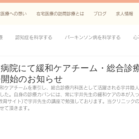
宅医療への想い
在宅医療の訪問診療とは
ブログ
求人情報
療
認知症を科学する
パーキンソン病を科学する
心
科学する
がん緩和ケア＋がん治療に関する知識を科学する
合病院にて緩和ケアチーム・総合診
務開始のお知らせ
鬱滞性皮膚炎・潰瘍を科学する
失禁関連皮膚炎を科学する
和ケアチームを牽引し、総合診療内科医として活躍される宇井睦
した。自身の診療カバンには、常に宇井先生の緩和ケアの本が入って
の有料教育サイト)で宇井先生の講座で勉強しております。当クリニック
せて頂きます。
療法を科学する
脊髄刺激療法を科学する
ハイドロリリ
る
創傷ケア(スキン テア、褥瘡、下肢潰瘍)を科学する