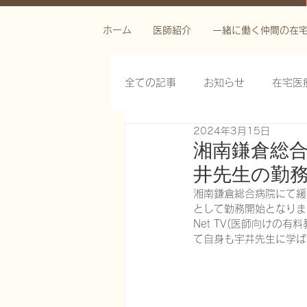
ホーム
医師紹介
一緒に働く仲間の在
全ての記事
お知らせ
在宅医
2024年3月15日
栄養管理を科学する
褥瘡を
湘南鎌倉総
井先生の勤
がん緩和ケア医療を科学する
湘南鎌倉総合病院にて緩
として勤務開始となりま
Net TV(医師向け
て自身も宇井先生に学ば
慢性難治性疼痛に対する脊髄刺激
在宅医療におけるエコーを科学す