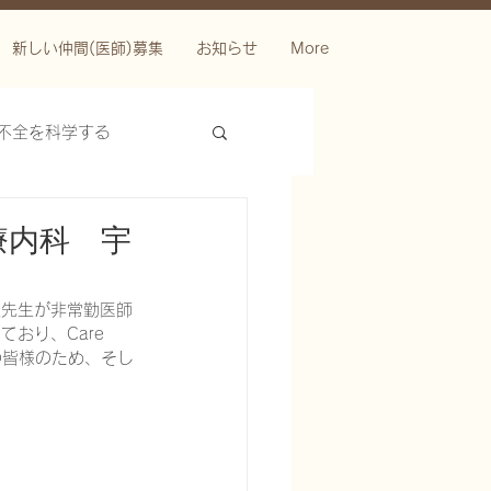
新しい仲間(医師)募集
お知らせ
More
不全を科学する
療内科 宇
人先生が非常勤医師
おり、Care 
の皆様のため、そし
ースを科学する