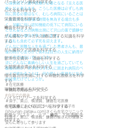
パーキンソン病を科学する
心身衰弱で介護や医療が必要となる『支える医
療』だと考えます。こうした医療は必ずしも病
心不全を科学する
院に居る必要はなく、むしろ病院にいることは
栄養管理を科学する
人生の大切な最後の時間を無為する場合も多
く、加齢に伴い認知機能の低下にて病院にいる
褥瘡を科学する
とせん妄などの病態出現にて沢山の薬で鎮静せ
ざる得ない場合が多々あります。
がん緩和ケア＋がん治療に関する知識を科学
する
人は私も含めて必ず死を迎えます。
どんなに困難な人生を過ごした患者さんも、最
がん緩和ケア医療を科学する
後の時が心安らかであれば自分の人生に納得が
いくのではないでしょうか。
鬱滞性皮膚炎・潰瘍を科学する
逆にどんなに素晴らしい人生を過ごしていても
失禁関連皮膚炎を科学する
最後の時が、見ず知らずの人に囲まれ病院のベ
ッドで終わることは、何か悲しい気持ちになる
慢性難治性疼痛に対する脊髄刺激療法を科学
のは僕だけでしょうか。
する
＃在宅医療
脊髄刺激療法を科学する
＃病院で死ぬということ
#自宅での最後
ハイドロリリースを科学する
＃逗子、葉山、横須賀、鎌倉在宅医療
在宅医療におけるエコーを科学する
在宅医療 | さくら在宅クリニック | 逗子市 
(shounan-zaitaku.com)さくら在宅クリニック
創傷ケア(スキン テア、褥瘡、下肢潰瘍)を
は逗子、葉山、横須賀、鎌倉の皆さんの健康と
科学する
安心に寄与して参ります