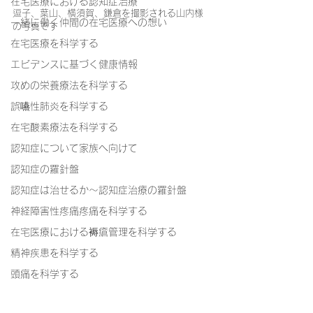
在宅医療における認知症治療
逗子、葉山、横須賀、鎌倉を撮影される山内様
一緒に働く仲間の在宅医療への想い
の写真です
在宅医療を科学する
エビデンスに基づく健康情報
攻めの栄養療法を科学する
誤嚥性肺炎を科学する
在宅酸素療法を科学する
認知症について家族へ向けて
認知症の羅針盤
認知症は治せるか～認知症治療の羅針盤
神経障害性疼痛疼痛を科学する
在宅医療における褥瘡管理を科学する
精神疾患を科学する
頭痛を科学する