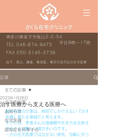
神奈川県逗子市桜山2-2-54
平日9時～17時
TEL
046-874-9475
FAX
050-3145-2736
逗子、葉山、鎌倉、横須賀、横浜市金沢区の在宅医療
記事
全ての記事
2023年1月26日
全ての記事
治す医療から支える医療へ
お知らせ
脳外科医の仕事は、病院でしか行えない『治す
医療』最たる領域だと考えます。
在宅医療
そこには、患者さんの価値観や生き方を反映さ
せることは難しい場合多いのです。
認知症を科学する
一方の在宅医療では治せない病気、加齢に伴う