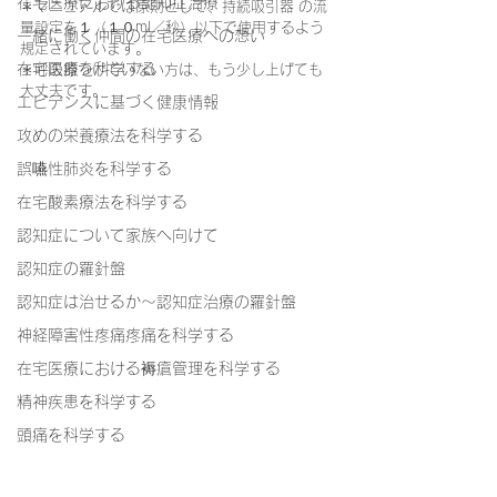
在宅医療における認知症治療
＊マニュアルでは原則として、持続吸引器 の流
量設定を１（１０ml／秒）以下で使用するよう
一緒に働く仲間の在宅医療への想い
規定されています。
在宅医療を科学する
＊呼吸器つけていない方は、もう少し上げても
大丈夫です。
エビデンスに基づく健康情報
攻めの栄養療法を科学する
誤嚥性肺炎を科学する
在宅酸素療法を科学する
認知症について家族へ向けて
認知症の羅針盤
認知症は治せるか～認知症治療の羅針盤
神経障害性疼痛疼痛を科学する
在宅医療における褥瘡管理を科学する
精神疾患を科学する
頭痛を科学する