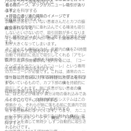
パーキンソン病を科学する
看る際の一つ、ネックがカニューレ吸引があり
心不全を科学する
ます。
＊呼吸の通り道の掃除のイメージです
栄養管理を科学する
誤嚥防止術をしていない患者さんだとカフの脇
から漏れて気管内に垂れ込んでくる唾液も吸引
褥瘡を科学する
しないといけないので、吸引回数が多くなりま
がん緩和ケア＋がん治療に関する知識を科学
す。吸引回数が多いと、患者・介護者ともに負
する
担が大きくなってしまいます。
そこでとても便利なのが、気管内の痰を24時間
がん緩和ケア医療を科学する
自動で持続的に低圧で吸引してくれる「アモレ
鬱滞性皮膚炎・潰瘍を科学する
SU1」という機械です。使用するには、「コー
ケンダブルサクションカニューレ」という専用
失禁関連皮膚炎を科学する
のカニューレが必要です。これは、通常のカニ
慢性難治性疼痛に対する脊髄刺激療法を科学
ューレにアモレSU1用の吸引チューブと吸引口
する
がついているもので、カフ下部の痰を持続的に
吸引してくれます。肺に疾患がない患者の痰
脊髄刺激療法を科学する
は、ほとんどが唾液や 鼻分泌物の垂れ込みであ
るとのことです。自動持続吸引システムはこの
ハイドロリリースを科学する
根拠か ら、それらが肺に落ちる前に気道内で回
在宅医療におけるエコーを科学する
収する仕組みになっています。つまり、 カニュ
ーレ下部に設けられた吸引孔に触れた痰が、吸
創傷ケア(スキン テア、褥瘡、下肢潰瘍)を
引ラインを通じて常時少 しずつ自動的に吸引さ
科学する
れるわけです。