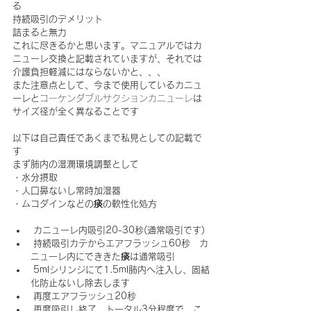
る
持続吸引のデメリット
詰まると無力
これに尽きるかと思います。マニュアルではカ
ニューレ交換と記載されていますが、それでは
介護負担軽減にはならないかと、、、
また注意点として、今まで使用しているカニュ
ーレと
コーケンダブルサクションカニューレ
は
サイズ径が全く異なることです
以下は自己責任であくまで私見としての記載で
す
まず肺内の湿潤環境調整として
・水分摂取
・人口鼻ないし常時加湿器
・ムコダインなどの痰の軟性化処方
 カニューレ内吸引20-30秒(通常吸引です)
 持続吸引カテからエアフラッシュ60秒　カ
ニューレ内にでききた痰は通常吸引
 5mlシリンジにて1.5ml肺内へ注入し、固結
化防止ないし除去します
 再度エアフラッシュ20秒
 再度吸引し終了。トータル3分程度で、こ