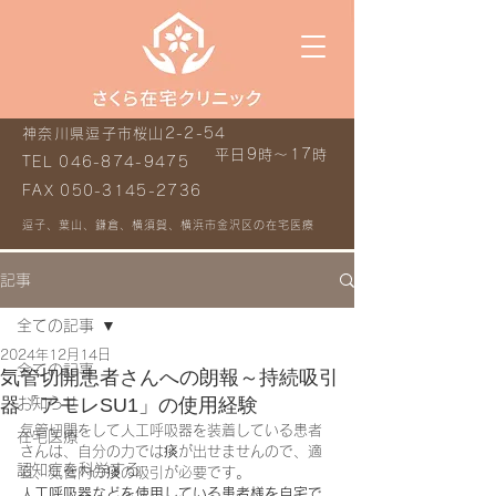
神奈川県逗子市桜山2-2-54
平日9時～17時
TEL
046-874-9475
FAX
050-3145-2736
逗子、葉山、鎌倉、横須賀、横浜市金沢区の在宅医療
記事
全ての記事
2024年12月14日
全ての記事
気管切開患者さんへの朗報～持続吸引
器「アモレSU1」の使用経験
お知らせ
気管切開をして人工呼吸器を装着している患者
在宅医療
さんは、自分の力では痰が出せませんので、適
認知症を科学する
宜、気管内の痰の吸引が必要です。
人工呼吸器などを使用している患者様を自宅で