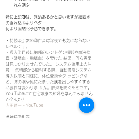
れを朝夕
特に上記③は、異論あるかと思いますが結露水
の垂れ込みよりベター
何より固結化予防できます。
・持続吸引器の動作音は深夜でも気にならない
レベルです。
・導入半月後に胸部のレントゲン撮影や血液検
査（静脈血・動脈血）を受けた 結果、何ら異常
は見つかりませんでした。 システム運用上の注
意 ・気切部から吸引する際、自動吸引システム
導入以前と同様に、体位変換やタ ッピングな
ど、肺の隅や奥にたまった痰を出しやすくする
必要性は変わりま せん。肺炎を防ぐためです。
You Tubeにて在宅診療の知識を学んでみません
か？☟より
内田賢一 - YouTube
＃持続吸引器
＃気管切開
＃アモレSU1
＃人工呼吸器