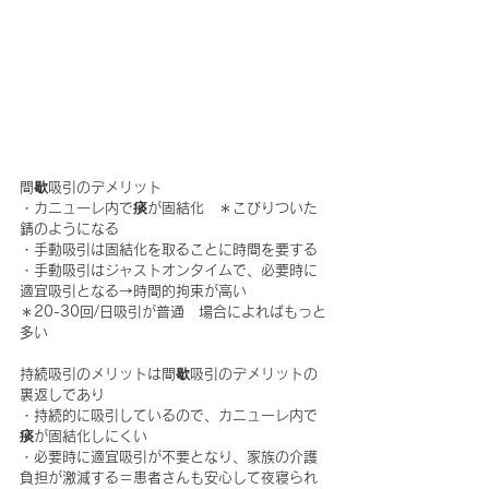
間歇吸引のデメリット
・カニューレ内で痰が固結化　＊こびりついた
錆のようになる
・手動吸引は固結化を取ることに時間を要する
・手動吸引はジャストオンタイムで、必要時に
適宜吸引となる→時間的拘束が高い
＊20-30回/日吸引が普通　場合によればもっと
多い
持続吸引のメリットは間歇吸引のデメリットの
裏返しであり
・持続的に吸引しているので、カニューレ内で
痰が固結化しにくい
・必要時に適宜吸引が不要となり、家族の介護
負担が激減する＝患者さんも安心して夜寝られ