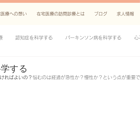
宅医療への想い
在宅医療の訪問診療とは
ブログ
求人情報
療
認知症を科学する
パーキンソン病を科学する
心
科学する
がん緩和ケア＋がん治療に関する知識を科学する
科学する
ければよいの？
悩むのは経過が急性か？慢性か？という点が重要
鬱滞性皮膚炎・潰瘍を科学する
失禁関連皮膚炎を科学する
療法を科学する
脊髄刺激療法を科学する
ハイドロリリ
る
創傷ケア(スキン テア、褥瘡、下肢潰瘍)を科学する