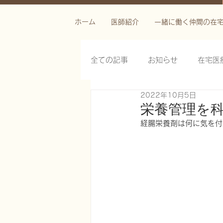
ホーム
医師紹介
一緒に働く仲間の在
全ての記事
お知らせ
在宅医
2022年10月5日
栄養管理を科学する
褥瘡を
栄養管理を
経腸栄養剤は何に気を付
がん緩和ケア医療を科学する
慢性難治性疼痛に対する脊髄刺激
在宅医療におけるエコーを科学す