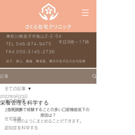
神奈川県逗子市桜山2-2-54
平日9時～17時
TEL
046-874-9475
FAX
050-3145-2736
逗子、葉山、鎌倉、横須賀、横浜市金沢区の在宅医療
記事
全ての記事
2022年9月23日
全ての記事
栄養管理を科学する
お知らせ
在宅医療で経験することの多い口腔機能低下の
原因は？
在宅医療
下図のようにまとめることができます。
認知症を科学する