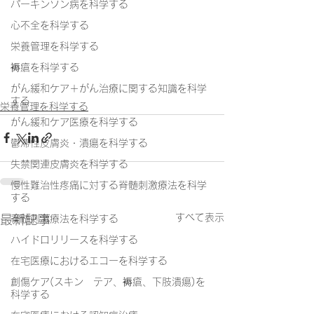
パーキンソン病を科学する
心不全を科学する
栄養管理を科学する
褥瘡を科学する
がん緩和ケア＋がん治療に関する知識を科学
する
栄養管理を科学する
がん緩和ケア医療を科学する
鬱滞性皮膚炎・潰瘍を科学する
失禁関連皮膚炎を科学する
慢性難治性疼痛に対する脊髄刺激療法を科学
する
すべて表示
最新記事
脊髄刺激療法を科学する
ハイドロリリースを科学する
在宅医療におけるエコーを科学する
創傷ケア(スキン テア、褥瘡、下肢潰瘍)を
科学する