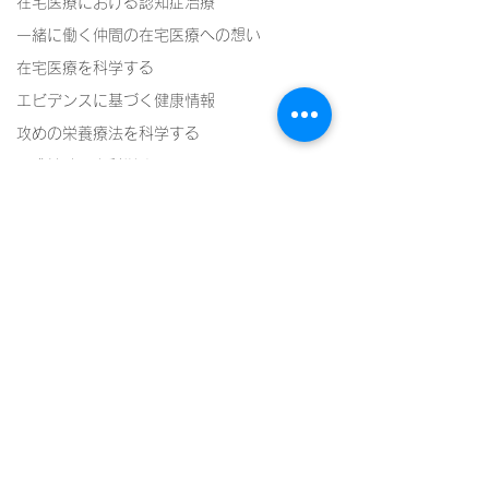
在宅医療における認知症治療
一緒に働く仲間の在宅医療への想い
在宅医療を科学する
エビデンスに基づく健康情報
攻めの栄養療法を科学する
誤嚥性肺炎を科学する
在宅酸素療法を科学する
認知症について家族へ向けて
認知症の羅針盤
認知症は治せるか～認知症治療の羅針盤
コメント
神経障害性疼痛疼痛を科学する
在宅医療における褥瘡管理を科学する
コメントを追加…
栄養管理を科学する６８
栄養管理を科学
精神疾患を科学する
～【在宅医療の現場か
～【在宅ケアの
頭痛を科学する
ら】経腸栄養の「間歇的
ら】経腸栄養「
投与」に潜む意外な落と
与」の意外な落