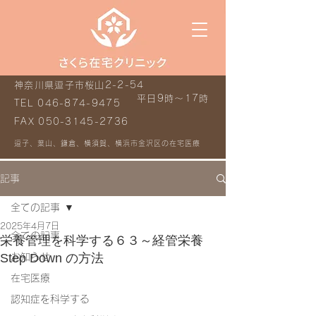
神奈川県逗子市桜山2-2-54
平日9時～17時
TEL
046-874-9475
FAX
050-3145-2736
逗子、葉山、鎌倉、横須賀、横浜市金沢区の在宅医療
記事
全ての記事
2025年4月7日
全ての記事
栄養管理を科学する６３～経管栄養
Step Down の方法
お知らせ
在宅医療
認知症を科学する