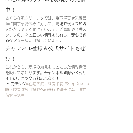
中！
さくら在宅クリニックでは、嚥下障害や栄養管
理に関するお悩みに対して、
現場で役立つ知識
をわかりやすく届けています。ご家族や介護ス
タッフの方々と
正しい情報を共有し、安心でき
るケア
を一緒に目指しています。
チャンネル登録＆公式サイトもぜ
ひ！
これからも、現場の知見をもとにした情報発信
を続けてまいります。
チャンネル登録や公式サ
イトのチェックもお忘れなく！
📌 
関連タグ
#在宅医療
#経腸栄養
#StepDown
#
嚥下障害
#経口摂取への移行
#逗子
#葉山
#横
須賀
#鎌倉