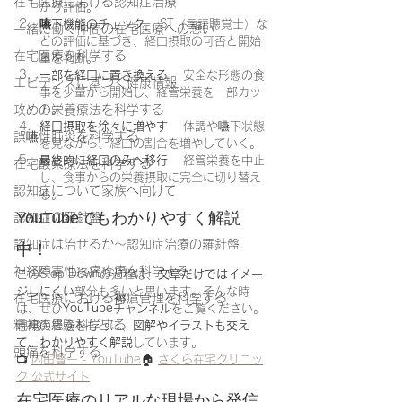
在宅医療における認知症治療
かり評価。
嚥下機能のチェック
 　ST（言語聴覚士）な
一緒に働く仲間の在宅医療への想い
どの評価に基づき、経口摂取の可否と開始
在宅医療を科学する
量を判断。
一部を経口に置き換える
 　安全な形態の食
エビデンスに基づく健康情報
事を少量から開始し、経管栄養を一部カッ
ト。
攻めの栄養療法を科学する
経口摂取を徐々に増やす
 　体調や嚥下状態
誤嚥性肺炎を科学する
を見ながら、経口の割合を増やしていく。
最終的に経口のみへ移行
 　経管栄養を中止
在宅酸素療法を科学する
し、食事からの栄養摂取に完全に切り替え
認知症について家族へ向けて
る。
YouTubeでもわかりやすく解説
認知症の羅針盤
認知症は治せるか～認知症治療の羅針盤
中！
神経障害性疼痛疼痛を科学する
このStep Downの過程は、
文章だけではイメー
ジしにくい
部分も多いと思います。そんな時
在宅医療における褥瘡管理を科学する
は、ぜひ
YouTubeチャンネル
をご覧ください。
精神疾患を科学する
現場の経験をもとに、
図解やイラストも交え
て、わかりやすく解説
しています。
頭痛を科学する
📺 
内田賢一 - YouTube
🏠 
さくら在宅クリニッ
ク 公式サイト
在宅医療のリアルな現場から発信