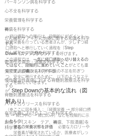
パーキンソン病を科学する
心不全を科学する
栄養管理を科学する
褥瘡を科学する
〜経口摂取への移行は、段階的にがポイント〜
がん緩和ケア＋がん治療に関する知識を科学
経管栄養を行っている患者さんが、少しずつ経
する
口摂取へと移行していく過程を「
Step 
がん緩和ケア医療を科学する
Down（ステップダウン）
」と呼びます。
この過程では、
一気に経口摂取へ切り替えるの
鬱滞性皮膚炎・潰瘍を科学する
ではなく、段階的に進めていくこと
がとても重
要です。誤嚥のリスクや栄養の不足を防ぎつ
失禁関連皮膚炎を科学する
つ、安全に移行するために、以下のようなステ
慢性難治性疼痛に対する脊髄刺激療法を科学
ップを踏んでいきます。
する
✅ Step Downの基本的な流れ（図
脊髄刺激療法を科学する
解あり）
ハイドロリリースを科学する
（※ここに図を挿入：「経管栄養 → 部分経口摂
在宅医療におけるエコーを科学する
取 → 経口中心 → 経口のみ」などを段階的に示
したもの）
創傷ケア(スキン テア、褥瘡、下肢潰瘍)を
現在の栄養状態を評価
 　必要なカロリーや
科学する
栄養素が確保されているか、医療者がしっ