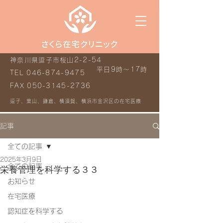
神奈川県逗子市桜山2-2-54
平日9時～17時
TEL
046-874-9475
FAX
050-3145-2736
逗子、葉山、鎌倉、横須賀、横浜市金沢区の在宅医療
記事
全ての記事
2025年3月9日
全ての記事
栄養管理を科学する３３
お知らせ
在宅医療
認知症を科学する