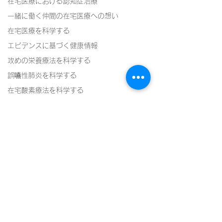
在宅医療における認知症治療
一緒に働く仲間の在宅医療への想い
在宅医療を科学する
エビデンスに基づく健康情報
攻めの栄養療法を科学する
誤嚥性肺炎を科学する
在宅酸素療法を科学する
認知症について家族へ向けて
認知症の羅針盤
認知症は治せるか～認知症治療の羅針盤
神経障害性疼痛疼痛を科学する
在宅医療における褥瘡管理を科学する
コメント
精神疾患を科学する
頭痛を科学する
コメントを追加…
栄養管理を科学する６８
栄養管理を科学