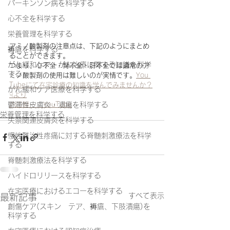
パーキンソン病を科学する
心不全を科学する
栄養管理を科学する
アミノ酸製剤の注意点は、下記のようにまとめ
褥瘡を科学する
ることができます。
がん緩和ケア＋がん治療に関する知識を科学
つまり、心不全・腎不全・肝不全では通常のア
する
ミノ酸製剤の使用は難しいのが実情です。
You 
Tubeにて在宅診療の知識を学んでみませんか？
がん緩和ケア医療を科学する
☟より
内田賢一 - YouTube
鬱滞性皮膚炎・潰瘍を科学する
栄養管理を科学する
失禁関連皮膚炎を科学する
慢性難治性疼痛に対する脊髄刺激療法を科学
する
脊髄刺激療法を科学する
ハイドロリリースを科学する
在宅医療におけるエコーを科学する
すべて表示
最新記事
創傷ケア(スキン テア、褥瘡、下肢潰瘍)を
科学する