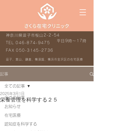
神奈川県逗子市桜山2-2-54
平日9時～17時
TEL
046-874-9475
FAX
050-3145-2736
逗子、葉山、鎌倉、横須賀、横浜市金沢区の在宅医療
記事
全ての記事
2025年3月1日
全ての記事
栄養管理を科学する２５
お知らせ
在宅医療
認知症を科学する