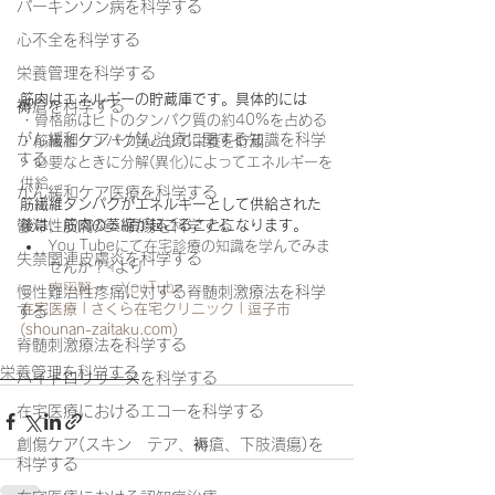
パーキンソン病を科学する
心不全を科学する
栄養管理を科学する
筋肉はエネルギーの貯蔵庫です。具体的には
褥瘡を科学する
・骨格筋はヒトのタンパク質の約40%を占める
がん緩和ケア＋がん治療に関する知識を科学
・筋繊維タンパク質として栄養を貯蔵
する
・必要なときに分解(異化)によってエネルギーを
供給
がん緩和ケア医療を科学する
筋繊維タンパクがエネルギーとして供給された
後は、筋肉の萎縮が起こることになります。
鬱滞性皮膚炎・潰瘍を科学する
You Tubeにて在宅診療の知識を学んでみま
失禁関連皮膚炎を科学する
せんか？☟より
内田賢一 - YouTube
慢性難治性疼痛に対する脊髄刺激療法を科学
在宅医療 | さくら在宅クリニック | 逗子市 
する
(
shounan-zaitaku.com
)
脊髄刺激療法を科学する
栄養管理を科学する
ハイドロリリースを科学する
在宅医療におけるエコーを科学する
創傷ケア(スキン テア、褥瘡、下肢潰瘍)を
科学する