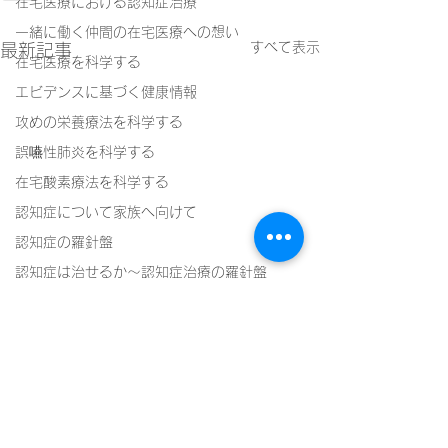
在宅医療における認知症治療
一緒に働く仲間の在宅医療への想い
すべて表示
最新記事
在宅医療を科学する
エビデンスに基づく健康情報
攻めの栄養療法を科学する
誤嚥性肺炎を科学する
在宅酸素療法を科学する
認知症について家族へ向けて
認知症の羅針盤
認知症は治せるか～認知症治療の羅針盤
神経障害性疼痛疼痛を科学する
在宅医療における褥瘡管理を科学する
精神疾患を科学する
頭痛を科学する