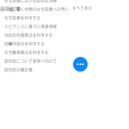
在宅医療における認知症治療
すべて表示
最新記事
一緒に働く仲間の在宅医療への想い
在宅医療を科学する
エビデンスに基づく健康情報
攻めの栄養療法を科学する
誤嚥性肺炎を科学する
在宅酸素療法を科学する
認知症について家族へ向けて
認知症の羅針盤
認知症は治せるか～認知症治療の羅針盤
神経障害性疼痛疼痛を科学する
在宅医療における褥瘡管理を科学する
精神疾患を科学する
頭痛を科学する
コメント