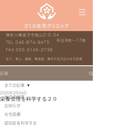
神奈川県逗子市桜山2-2-54
平日9時～17時
TEL
046-874-9475
FAX
050-3145-2736
逗子、葉山、鎌倉、横須賀、横浜市金沢区の在宅医療
記事
全ての記事
2025年2月24日
全ての記事
栄養管理を科学する２０
お知らせ
在宅医療
認知症を科学する