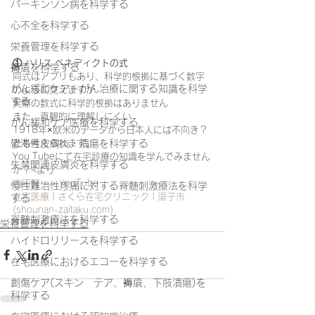
パーキンソン病を科学する
心不全を科学する
栄養管理を科学する
① ハリス ベネディクトの式
褥瘡を科学する
同式はアプリもあり、科学的根拠に基づく数字
がん緩和ケア＋がん治療に関する知識を科学
のように見えますが
する
実際の数式に科学的根拠はありません
また、直観的に理解しにくい
がん緩和ケア医療を科学する
1918年×欧米のデータから日本人には不向き？
とも考えられます。
鬱滞性皮膚炎・潰瘍を科学する
You Tubeにて在宅診療の知識を学んでみません
失禁関連皮膚炎を科学する
か？☟より
内田賢一 - YouTube
慢性難治性疼痛に対する脊髄刺激療法を科学
在宅医療 | さくら在宅クリニック | 逗子市 
する
(
shounan-zaitaku.com
)
脊髄刺激療法を科学する
栄養管理を科学する
ハイドロリリースを科学する
在宅医療におけるエコーを科学する
創傷ケア(スキン テア、褥瘡、下肢潰瘍)を
科学する