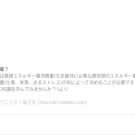
一緒に働く仲間の在宅医療への想い
在宅医療を科学する
攻めの栄養療法を科学する
誤嚥性肺炎を科学する
在
量？
認知症の羅針盤
認知症は治せるか～認知症治療の羅針盤
は基礎エネルギー量消費量(生命維持に必要な最低限のエネルギー量
量(仕事、家事、走るストレス)の和によって求めることが必要です
診療の知識を学んでみませんか？☟より
在宅医療における褥瘡管理を科学する
精神疾患を科学す
ニック | 逗子市 (
shounan-zaitaku.com
)