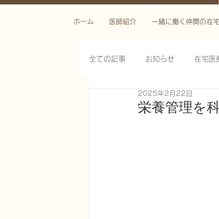
ホーム
医師紹介
一緒に働く仲間の在
全ての記事
お知らせ
在宅医
2025年2月22日
栄養管理を科学する
褥瘡を
栄養管理を
がん緩和ケア医療を科学する
慢性難治性疼痛に対する脊髄刺激
在宅医療におけるエコーを科学す