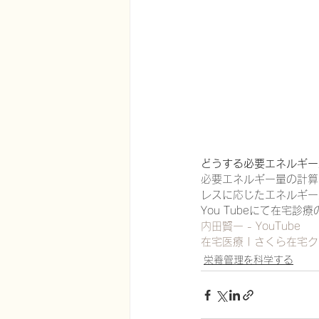
在宅医療における認知症治療
エビデンスに基づく健康情報
どうする必要エネルギー
認知症について家族へ向けて
必要エネルギー量の計算
レスに応じたエネルギー
You Tubeにて在宅
神経障害性疼痛疼痛を科学する
内田賢一 - YouTube
在宅医療 | さくら在宅クリ
栄養管理を科学する