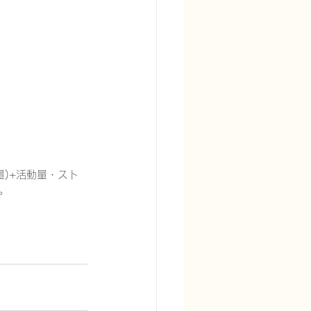
宅酸素療法を科学する
)+活動量・スト
。
る
頭痛を科学する