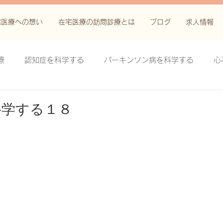
宅医療への想い
在宅医療の訪問診療とは
ブログ
求人情報
療
認知症を科学する
パーキンソン病を科学する
心
科学する
がん緩和ケア＋がん治療に関する知識を科学する
科学する１８
鬱滞性皮膚炎・潰瘍を科学する
失禁関連皮膚炎を科学する
療法を科学する
脊髄刺激療法を科学する
ハイドロリリ
る
創傷ケア(スキン テア、褥瘡、下肢潰瘍)を科学する