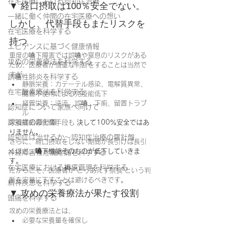
在宅医療における認知症治療
▼ 経口摂取は100％安全でない。
一緒に働く仲間の在宅医療への想い
しかし、代替手段もまたリスクを
在宅医療を科学する
持つ
エビデンスに基づく健康情報
重度の嚥下障害では誤嚥や窒息のリスクがある
攻めの栄養療法を科学する
ため、医療者が慎重な判断をすることは当然で
すが、
誤嚥性肺炎を科学する
静脈栄養：カテーテル感染、電解質異常、
在宅酸素療法を科学する
腸管不使用による免疫能低下
経管栄養：逆流、誤嚥、下痢、留置トラブ
認知症について家族へ向けて
ル
認知症の羅針盤
栄養補給の代替手段も 
決して100％安全ではあ
りません。
認知症は治せるか～認知症治療の羅針盤
さらに、経口摂取をしない期間が長引けば長引
くほど、
嚥下機能そのものが低下していきま
神経障害性疼痛疼痛を科学する
す。
在宅医療における褥瘡管理を科学する
だからこそ、医療者が“とりあえず禁食”という判
断を安易に下すことは避けるべきです。
精神疾患を科学する
▼ 攻めの栄養療法が果たす役割
頭痛を科学する
攻めの栄養療法とは、
必要な栄養量を確保し