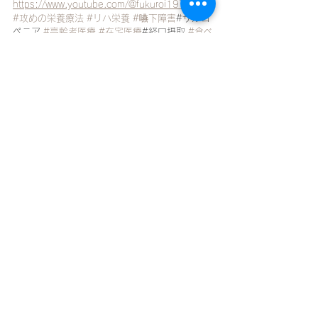
https://www.youtube.com/@fukuroi1971
#攻めの栄養療法
#リハ栄養
#嚥下障害
#サルコ
ペニア 
#高齢者医療
#在宅医療
#経口摂取 
#食べ
る力
#フレイル
#多職種連携
#リハビリ 
#栄養管
理
#口腔機能
攻めの栄養療法を科学する
すべて表示
最新記事