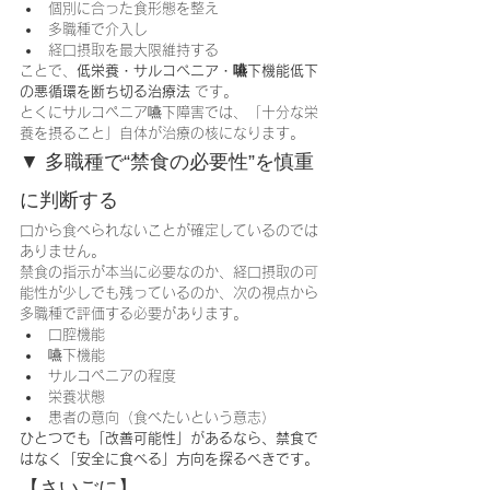
個別に合った食形態を整え
多職種で介入し
経口摂取を最大限維持する
ことで、
低栄養・サルコペニア・嚥下機能低下
の悪循環を断ち切る治療法
 です。
とくにサルコペニア嚥下障害では、「十分な栄
養を摂ること」自体が治療の核になります。
▼ 多職種で“禁食の必要性”を慎重
に判断する
口から食べられないことが確定しているのでは
ありません。
禁食の指示が本当に必要なのか、経口摂取の可
能性が少しでも残っているのか、次の視点から
多職種で評価する必要があります。
口腔機能
嚥下機能
サルコペニアの程度
栄養状態
患者の意向（食べたいという意志）
ひとつでも「改善可能性」があるなら、禁食で
はなく「安全に食べる」方向を探るべきです。
【さいごに】