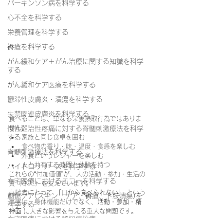
パーキンソン病を科学する
心不全を科学する
栄養管理を科学する
褥瘡を科学する
がん緩和ケア＋がん治療に関する知識を科学
する
がん緩和ケア医療を科学する
鬱滞性皮膚炎・潰瘍を科学する
失禁関連皮膚炎を科学する
食べることは、単なる栄養摂取行為ではありま
せん。
慢性難治性疼痛に対する脊髄刺激療法を科学
する
家族と同じ食卓を囲む
食べ物の香り・味・温度・食感を楽しむ
脊髄刺激療法を科学する
外食というレジャーを楽しむ
人と共有する時間と体験を持つ
ハイドロリリースを科学する
これらの“付加価値”が、人の活動・参加・生活の
在宅医療におけるエコーを科学する
質（QOL）を支えています。
高齢者にとって 
「口から食べられない」
 という
創傷ケア(スキン テア、褥瘡、下肢潰瘍)を
事実は、身体機能だけでなく、
活動・参加・精
科学する
神面
 に大きな影響を与える重大な問題です。