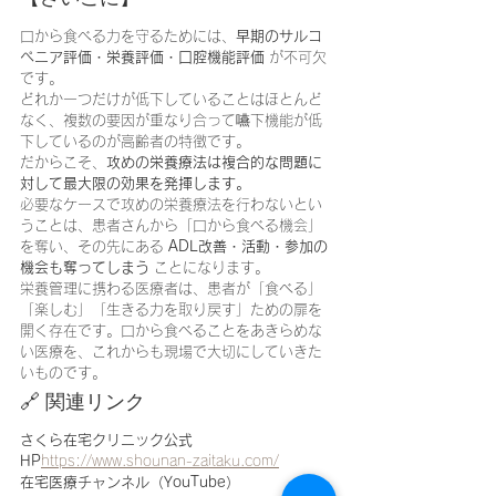
口から食べる力を守るためには、
早期のサルコ
ペニア評価・栄養評価・口腔機能評価
 が不可欠
です。
どれか一つだけが低下していることはほとんど
なく、複数の要因が重なり合って嚥下機能が低
下しているのが高齢者の特徴です。
だからこそ、
攻めの栄養療法は複合的な問題に
対して最大限の効果を発揮します。
必要なケースで攻めの栄養療法を行わないとい
うことは、患者さんから「口から食べる機会」
を奪い、その先にある 
ADL改善・活動・参加の
機会も奪ってしまう
 ことになります。
栄養管理に携わる医療者は、患者が「食べる」
「楽しむ」「生きる力を取り戻す」ための扉を
開く存在です。口から食べることをあきらめな
い医療を、これからも現場で大切にしていきた
いものです。
🔗 関連リンク
さくら在宅クリニック公式
HP
https://
www.shounan-zaitaku.com/
在宅医療チャンネル（YouTube）