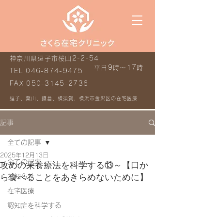
神奈川県逗子市桜山2-2-54
平日9時～17時
TEL
046-874-9475
FAX
050-3145-2736
逗子、葉山、鎌倉、横須賀、横浜市金沢区の在宅医療
記事
全ての記事
2025年12月13日
全ての記事
攻めの栄養療法を科学する⑬～【口か
ら食べることをあきらめないために】
お知らせ
在宅医療
認知症を科学する