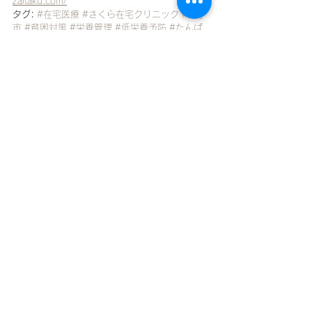
zaitaku.com/
タグ:
#在宅医療
#さくら在宅クリニック
#逗子
市
#貧困対策
#栄養管理
#低栄養予防
#たんぱ
く質摂取
#節約レシピ
#社会資源
#地域包括ケ
ア
攻めの栄養療法を科学する
すべて表示
最新記事