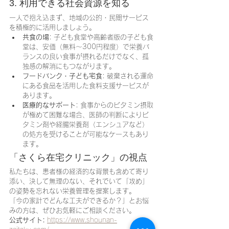
3. 利用できる社会資源を知る
一人で抱え込まず、地域の公的・民間サービス
を積極的に活用しましょう。
共食の場
: 子ども食堂や高齢者版の子ども食
堂は、安価（無料〜300円程度）で栄養バ
ランスの良い食事が摂れるだけでなく、孤
独感の解消にもつながります。
フードバンク・子ども宅食
: 破棄される運命
にある食品を活用した食料支援サービスが
あります。
医療的なサポート
: 食事からのビタミン摂取
が極めて困難な場合、医師の判断によりビ
タミン剤や経腸栄養剤（エンシュアなど）
の処方を受けることが可能なケースもあり
ます。
「さくら在宅クリニック」の視点
私たちは、患者様の経済的な背景も含めて寄り
添い、決して無理のない、それでいて「攻め」
の姿勢を忘れない栄養管理を提案します。
「今の家計でどんな工夫ができるか？」とお悩
みの方は、ぜひお気軽にご相談ください。
公式サイト:
https://www.shounan-