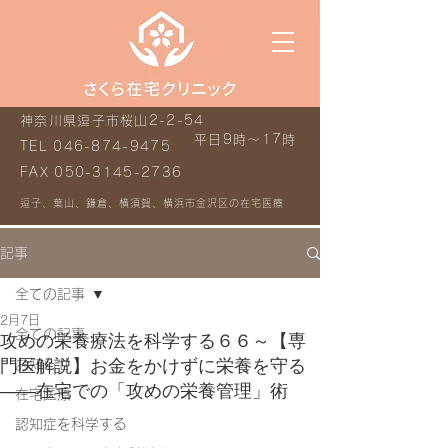
神奈川県逗子市桜山2-2-54
平日9時～17時
TEL
046-874-9475
FAX
050-3145-2736
逗子、葉山、鎌倉、横須賀、横浜市金沢区の在宅医療
記事
全ての記事
2月7日
全ての記事
攻めの栄養療法を科学する６６～【専
門医解説】お金をかけずに栄養を守る
お知らせ
――在宅での「攻めの栄養管理」術
在宅医療
認知症を科学する