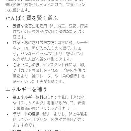
普段の選び方を少し変えるだけで、栄養バラン
スは整います。
たんぱく質を賢く選ぶ
安価な優等生を活用
: 卵、納豆、豆腐、厚揚
げなどの大豆製品は安価で優秀なたんぱく
源です。
惣菜・おにぎりの選び方
: 具材に鮭、シーチ
キン、肉、卵が入ったものを選びましょ
う。パンならジャムパンより「惣菜パン」
の方がたんぱく質を摂取できます。
ちょい足しの技
: インスタント麺には「卵」
や「カット野菜」を入れる、ご飯のお供は
漬物より「鮭フレーク」や「魚の佃煮」を
選ぶといった工夫が有効です。
エネルギーを補う
高エネルギー飲料の自作
: 牛乳に「きな粉」
や「スキムミルク」を混ぜるだけで、安価
で栄養価の高いドリンクが作れます。
デザートの選択
: ゼリーよりも、卵と牛乳を
使っている「プリン」の方が栄養価が高く
おすすめです。