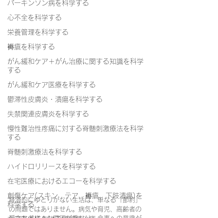
パーキンソン病を科学する
心不全を科学する
栄養管理を科学する
褥瘡を科学する
がん緩和ケア＋がん治療に関する知識を科学
する
がん緩和ケア医療を科学する
鬱滞性皮膚炎・潰瘍を科学する
失禁関連皮膚炎を科学する
慢性難治性疼痛に対する脊髄刺激療法を科学
する
脊髄刺激療法を科学する
ハイドロリリースを科学する
在宅医療におけるエコーを科学する
創傷ケア(スキン テア、褥瘡、下肢潰瘍)を
経済的にゆとりがない生活は、単なる「節約」
科学する
の問題ではありません。病気や育児、高齢者の