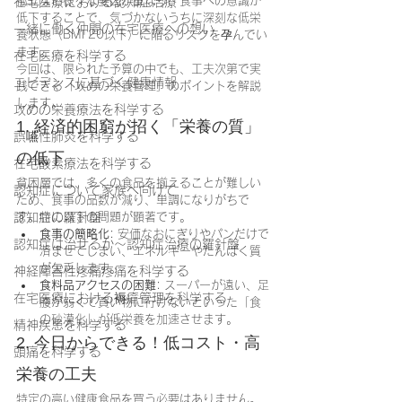
孤立など様々な要因が重なり、食事への意識が
在宅医療における認知症治療
低下することで、気づかないうちに深刻な低栄
一緒に働く仲間の在宅医療への想い
養状態（BMI 20以下）に陥るリスクを孕んでい
ます。
在宅医療を科学する
今回は、限られた予算の中でも、工夫次第で実
エビデンスに基づく健康情報
践できる「攻めの栄養管理」のポイントを解説
します。
攻めの栄養療法を科学する
1. 経済的困窮が招く「栄養の質」
誤嚥性肺炎を科学する
の低下
在宅酸素療法を科学する
貧困層では、多くの食品を揃えることが難しい
認知症について家族へ向けて
ため、食事の品数が減り、単調になりがちで
認知症の羅針盤
す。特に以下の問題が顕著です。
食事の簡略化
: 安価なおにぎりやパンだけで
認知症は治せるか～認知症治療の羅針盤
済ませてしまい、エネルギーやたんぱく質
が欠乏します。
神経障害性疼痛疼痛を科学する
食料品アクセスの困難
: スーパーが遠い、足
在宅医療における褥瘡管理を科学する
腰が弱くて買い物に行けないといった「食
の砂漠化」が低栄養を加速させます。
精神疾患を科学する
2. 今日からできる！低コスト・高
頭痛を科学する
栄養の工夫
特定の高い健康食品を買う必要はありません。