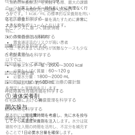
在宅医療における認知症治療
「攻めの栄養療法」を実践する際、最大の課題
の一つが
高エネルギー投与をいかに無理なく行
一緒に働く仲間の在宅医療への想い
うか
です。1 kcal／mL の標準的な栄養剤を用い
在宅医療を科学する
ると、必要エネルギー量を満たすために
非常に
大きな投与ボリューム
となります。
エビデンスに基づく健康情報
特に、
攻めの栄養療法を科学する
体格の小さい高齢者
胃食道逆流のリスクが高い患者
誤嚥性肺炎を科学する
では、そのままでは投与が困難なケースも少な
くありません。
在宅酸素療法を科学する
以下では、
認知症について家族へ向けて
必要エネルギー量：
2600～3000 kcal
必要たんぱく質量：
60～120 g
認知症の羅針盤
必要水分量：
1800～2000 mL
認知症は治せるか～認知症治療の羅針盤
1回注入量：
約500 mL
を想定した実践例を示します。
神経障害性疼痛疼痛を科学する
① 液体栄養剤
在宅医療における褥瘡管理を科学する
間欠投与
精神疾患を科学する
基本的には
胃排泄時間を考慮し、先に水を投与
頭痛を科学する
してから高濃度栄養剤を注入
します。水分は就
寝前や注入間の時間を活用し、不足分を補充す
ることで
1日必要水分量を確保
します。