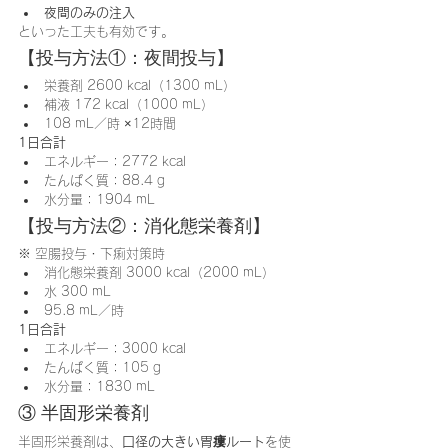
夜間のみの注入
といった工夫も有効です。
【投与方法①：夜間投与】
栄養剤 2600 kcal（1300 mL）
補液 172 kcal（1000 mL）
108 mL／時 ×12時間
1日合計
エネルギー：2772 kcal
たんぱく質：88.4 g
水分量：1904 mL
【投与方法②：消化態栄養剤】
※ 空腸投与・下痢対策時
消化態栄養剤 3000 kcal（2000 mL）
水 300 mL
95.8 mL／時
1日合計
エネルギー：3000 kcal
たんぱく質：105 g
水分量：1830 mL
③ 半固形栄養剤
半固形栄養剤は、
口径の大きい胃瘻ルート
を使