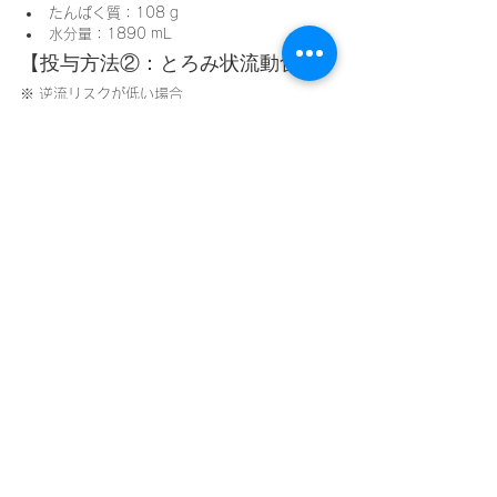
たんぱく質：108 g
水分量：1890 mL
【投与方法②：とろみ状流動食】
※ 逆流リスクが低い場合
水 200 mL
30分後
とろみ状流動食 1000 kcal ×3回
1日合計
エネルギー：3000 kcal
たんぱく質：120 g
水分量：1800 mL
攻めの投与で大切な視点
攻めの投与とは「量を増やすこと」ではありま
せん。
患者の体格・病態・逆流リスク
消化管の耐用性
リハビリ量・生活リズム
を踏まえ、
最も安全で継続可能な方法を組み立
てること
が、結果として「攻め」につながりま
す。
👉 在宅医療・栄養管理に関する情報はこちら
https://
www.shounan-zaitaku.com/