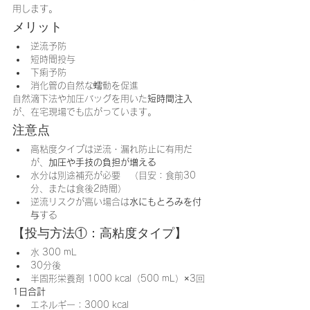
用します。
メリット
逆流予防
短時間投与
下痢予防
消化管の自然な蠕動を促進
自然滴下法や加圧バッグを用いた
短時間注入
が、在宅現場でも広がっています。
注意点
高粘度タイプは逆流・漏れ防止に有用だ
が、
加圧や手技の負担が増える
水分は別途補充が必要　（目安：食前30
分、または食後2時間）
逆流リスクが高い場合は
水にもとろみを付
与
する
【投与方法①：高粘度タイプ】
水 300 mL
30分後
半固形栄養剤 1000 kcal（500 mL）×3回
1日合計
エネルギー：3000 kcal