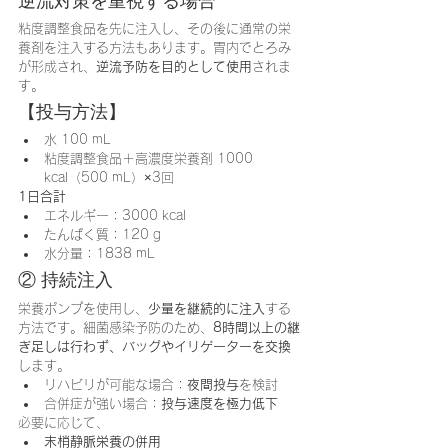
逆流対策を重視する場合
粘度調整食品を先に注入し、その後に通常の栄
養剤を注入する方法もあります。胃内でとろみ
が形成され、
逆流予防を目的として使用
されま
す。
【投与方法】
水 100 mL
粘度調整食品＋高濃度栄養剤 1000 
kcal（500 mL）×3回
1日合計
エネルギー：3000 kcal
たんぱく質：120 g
水分量：1838 mL
② 持続注入
栄養ポンプを使用し、
少量を継続的に注入
する
方法です。細菌感染予防のため、
8時間以上の継
ぎ足しは行わず、バッグやイリゲーターを交換
します。
リハビリが可能な場合：
夜間投与
を検討
合併症が強い場合：
投与速度を極力低下
必要に応じて、
末梢静脈栄養の併用