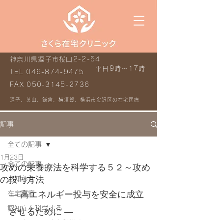
神奈川県逗子市桜山2-2-54
平日9時～17時
TEL
046-874-9475
FAX
050-3145-2736
逗子、葉山、鎌倉、横須賀、横浜市金沢区の在宅医療
記事
全ての記事
1月23日
全ての記事
攻めの栄養療法を科学する５２～攻め
の投与方法
お知らせ
― 高エネルギー投与を安全に成立
在宅医療
認知症を科学する
させるために ―