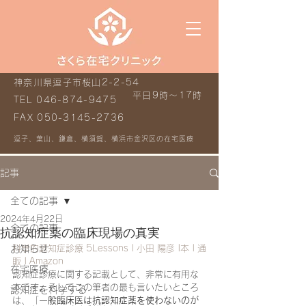
神奈川県逗子市桜山2-2-54
平日9時～17時
TEL
046-874-9475
FAX
050-3145-2736
逗子、葉山、鎌倉、横須賀、横浜市金沢区の在宅医療
記事
全ての記事
2024年4月22日
全ての記事
抗認知症薬の臨床現場の真実
お知らせ
科学的認知症診療 5Lessons | 小田 陽彦 |本 | 通
販 | Amazon
在宅医療
認知症診療に関する記載として、非常に有用な
本です。そしてこの筆者の最も言いたいところ
認知症を科学する
は、「
一般臨床医は抗認知症薬を使わないのが