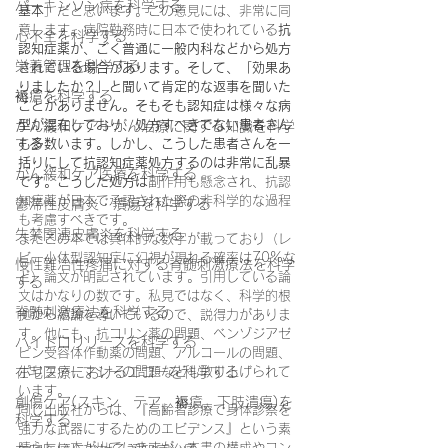
パーキンソン病を科学する
基本
」だと思います。この意見には、非常に同
意します。病院勤務時に日本で使われている
抗
心不全を科学する
認知症薬が、ごく普通に一般内科などから処方
栄養管理を科学する
されている場合があります。そして、「効果あ
りましたか？」と聞いて肯定的な返事を聞いた
褥瘡を科学する
ことがありません。そもそも認知症は様々な病
型が混在しており、処方すべきでない患者さん
がん緩和ケア＋がん治療に関する知識を科学
する
も多数います。しかし、こうした患者さんを一
括りにして抗認知症薬処方するのは非常に乱暴
がん緩和ケア医療を科学する
です。こうした処方は
副作用も懸念され、抗認
知症薬が日本で承認された際の非科学的な過程
鬱滞性皮膚炎・潰瘍を科学する
も考慮すべきです。
失禁関連皮膚炎を科学する
またこの本では具体的な数字が載っており（レ
ビー小体型認知症に幻視が現れる確率は70%な
慢性難治性疼痛に対する脊髄刺激療法を科学
ど）論文が明記されています。引用している論
する
文はかなりの数です。私見ではなく、科学的根
脊髄刺激療法を科学する
拠から結論を導いているので、説得力がありま
す。他にも、抗コリン薬の問題、ベンゾジアゼ
ハイドロリリースを科学する
ピン受容体作動薬の問題、アルコールの問題、
在宅医療におけるエコーを科学する
ポリファーマシーの問題なども取り上げられて
います。
創傷ケア(スキン テア、褥瘡、下肢潰瘍)を
同じ出版社からは、『高齢者診療で身体診察を
科学する
強力な武器にするためのエビデンス』という素
晴らしい本が出ていますが、本書の構成やコン