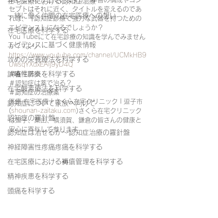
在宅医療における認知症治療
セプトはそれに近く、タイトルを変えるのであ
一緒に働く仲間の在宅医療への想い
れば、『認知症診療で強力な武器を持つための
エビデンス』になるでしょうか？
在宅医療を科学する
You Tubeにて在宅診療の知識を学んでみません
エビデンスに基づく健康情報
か？☟より
https://www.youtube.com/channel/UCMkHB9
攻めの栄養療法を科学する
UwsqYXdxEAij9yD4Q
誤嚥性肺炎を科学する
＃在宅医療
＃認知症は薬で治る？
在宅酸素療法を科学する
＃認知症の治療薬
医療 在宅医療 | さくら在宅クリニック | 逗子市 
認知症について家族へ向けて
(
shounan-zaitaku.com
)さくら在宅クリニック
認知症の羅針盤
は逗子、葉山、横須賀、鎌倉の皆さんの健康と
安心に寄与して参ります
認知症は治せるか～認知症治療の羅針盤
神経障害性疼痛疼痛を科学する
在宅医療における褥瘡管理を科学する
精神疾患を科学する
頭痛を科学する