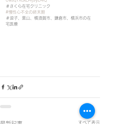
UwsqYXdxEAij9yD4Q
＃さくら在宅クリニック
#慢性心不全の終末期
＃逗子、葉山、横須賀市、鎌倉市、横浜市の在
宅医療
すべて表示
最新記事