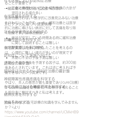
在宅医療における認知症治療
ることが重要です
延命治療行わないことと緩和治療の方針が
一緒に働く仲間の在宅医療への想い
混同される場合多い
在宅医療を科学する
延命治療行わない=医学的に改善見込みない治療
を行わないことです。一方、緩和治療とは医学
エビデンスに基づく健康情報
的に治癒に導けない病状に対して苦痛を取り除
攻めの栄養療法を科学する
く治療です。延命治療違う
病状が安定している時間ある時に緩和治療
誤嚥性肺炎を科学する
に関して説明することは難しい
在宅酸素療法を科学する
病状が安定した後に増悪したことを考えるの
は、心理的に難しい場合が多いのが現実です
認知症について家族へ向けて
末期心不全の予後予測は難しい
末期心不全の予後を予測する因子は、約300前
認知症の羅針盤
後あるとされています。これは逆に考えれば予
認知症は治せるか～認知症治療の羅針盤
測できないという真実です。
神経障害性疼痛疼痛を科学する
やはり、本人の意思が最も重要でありcure(治療)
在宅医療における褥瘡管理を科学する
からcare(苦痛を取り除く)への移行を考えること
も前向きに検討すべきと私は考えます。
精神疾患を科学する
頭痛を科学する
You Tubeにて在宅診療の知識を学んでみません
か？☟より
https://www.youtube.com/channel/UCMkHB9