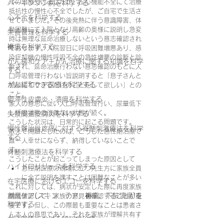
ルの治療受けましたが、左心機能不全にて治療
パーキンソン病を科学する
抵抗性の慢性心不全でしたが、ご自宅で生活さ
心不全を科学する
せていました。その後発熱に伴う意識障害、体
動困難にて入院となり高齢の奥様に説明し急変
栄養管理を科学する
時は無理な延命治療しないという意志確認され
褥瘡を科学する
ております。入院翌日に呼吸困難増悪あり、感
染症契機の慢性呼吸不全の急性増悪の診断と診
がん緩和ケア＋がん治療に関する知識を科学
断され、延命治療行わない意思確認のもとに人
する
口呼吸管理行わない旨説明すると「息子さんと
がん緩和ケア医療を科学する
相談にてできるだけのことをして欲しい」との
こと。
鬱滞性皮膚炎・潰瘍を科学する
家人の意思に従い人口呼吸管理行い、尿量低下
し呼吸状態の改善ない状態が続く。
失禁関連皮膚炎を科学する
こうした状況は、日常的に起こる問題です。
慢性難治性疼痛に対する脊髄刺激療法を科学
敢えて問題としたのは、こうした急性期治療で
する
誰一人幸せにならず、納得していないことで
す。
脊髄刺激療法を科学する
こうしたことが起こってしまった原因として
ハイドロリリースを科学する
急性期医療の現場に立つ先生方に家族全員
に全て説明を課すことは困難なことが多い
在宅医療におけるエコーを科学する
これに対しては、病状が安定した際に再度家族
創傷ケア(スキン テア、褥瘡、下肢潰瘍)を
構成確認して、家族の意見を確認することが重
科学する
要です。但し、この際最も重要なことは患者さ
ん本人の意思であり、それを家族が理解共有す