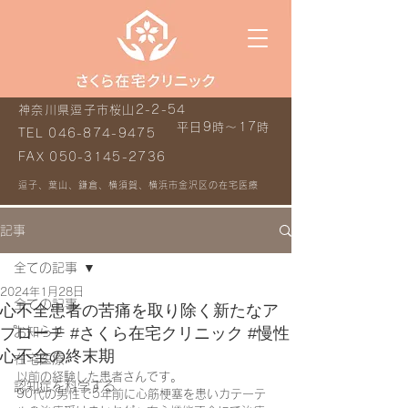
神奈川県逗子市桜山2-2-54
平日9時～17時
TEL
046-874-9475
FAX
050-3145-2736
逗子、葉山、鎌倉、横須賀、横浜市金沢区の在宅医療
記事
全ての記事
2024年1月28日
全ての記事
心不全患者の苦痛を取り除く新たなア
プローチ #さくら在宅クリニック #慢性
お知らせ
心不全の終末期
在宅医療
以前の経験した患者さんです。
認知症を科学する
90代の男性で5年前に心筋梗塞を患いカテーテ