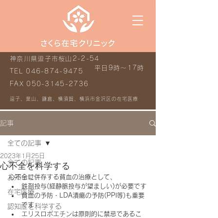
神奈川県逗子市桜山2-2-54
平日9時～17時
TEL
046-874-9475
FAX
050-3145-2736
逗子、葉山、鎌倉、横須賀、横浜市金沢区の在宅医療
記事
全ての記事
2023年1月25日
全ての記事
心不全を科学する
お知らせ
心不全に併存する貧血の治療として、
鉄剤投与(経静脈投与が望ましい)が必要です
在宅医療
貧血の予防・LDA潰瘍の予防(PPI等)も重要
です
認知症を科学する
エリスロポエチンは原則的に禁忌であるこ