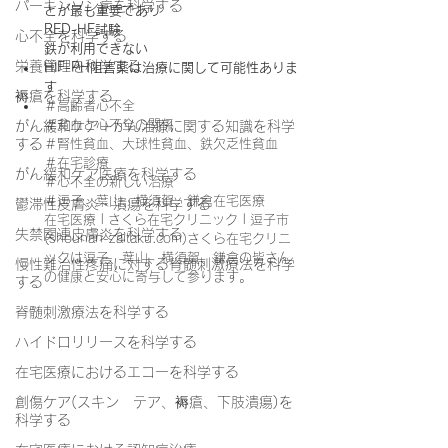
パーキンソン病を科学する
とが最も重要であり
RED-HF試験
心不全を科学する
鉄が利用できない
栄養管理を科学する
HIF-PH阻害薬は治療に関して可能性ありま
す
褥瘡を科学する
＃高齢者心不全
＃貧血と心不全の関係
がん緩和ケア＋がん治療に関する知識を科学
する
＃腎性貧血、大球性貧血、鉄欠乏性貧血
＃在宅診療
がん緩和ケア医療を科学する
＃心不全の新しい治療
＃逗子、葉山、横須賀、鎌倉在宅医療
鬱滞性皮膚炎・潰瘍を科学する
在宅医療 | さくら在宅クリニック | 逗子市 
失禁関連皮膚炎を科学する
(shounan-zaitaku.com)さくら在宅クリニ
ックは逗子、葉山、横須賀、鎌倉の皆さん
慢性難治性疼痛に対する脊髄刺激療法を科学
の健康と安心に寄与して参ります。
する
脊髄刺激療法を科学する
ハイドロリリースを科学する
在宅医療におけるエコーを科学する
創傷ケア(スキン テア、褥瘡、下肢潰瘍)を
科学する