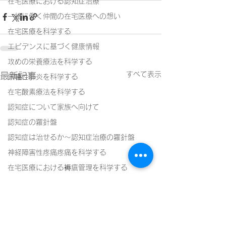
在宅医療における認知症治療
一緒に働く仲間の在宅医療への想い
在宅医療を科学する
エビデンスに基づく健康情報
攻めの栄養療法を科学する
すべて表示
最新記事
誤嚥性肺炎を科学する
在宅酸素療法を科学する
認知症について家族へ向けて
認知症の羅針盤
認知症は治せるか～認知症治療の羅針盤
神経障害性疼痛疼痛を科学する
在宅医療における褥瘡管理を科学する
精神疾患を科学する
頭痛を科学する