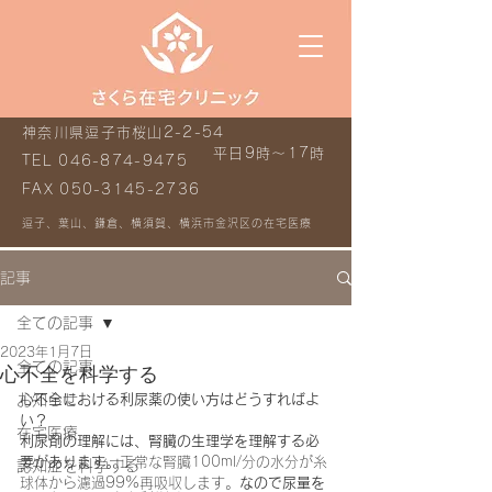
神奈川県逗子市桜山2-2-54
平日9時～17時
TEL
046-874-9475
FAX
050-3145-2736
逗子、葉山、鎌倉、横須賀、横浜市金沢区の在宅医療
記事
全ての記事
2023年1月7日
全ての記事
心不全を科学する
お知らせ
心不全における利尿薬の使い方はどうすればよ
い？
在宅医療
利尿剤の理解には、腎臓の生理学を理解する必
要があります。
正常な腎臓100ml/分の水分が糸
認知症を科学する
球体から濾過99%再吸収します。
なので尿量を