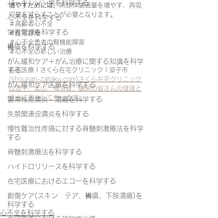
パーキンソン病を科学する
増やすためには、
糸球体濾過量を増やす、再吸
収量を減らすことが必要となります。
心不全を科学する
＃高齢者心不全
栄養管理を科学する
＃在宅診療
＃心不全患者の腎機能障害
褥瘡を科学する
＃心不全の新しい治療
がん緩和ケア＋がん治療に関する知識を科学
する
在宅医療 | さくら在宅クリニック | 逗子市 
(shounan-zaitaku.com)さくら在宅クリニック
がん緩和ケア医療を科学する
は逗子、葉山、横須賀、鎌倉の皆さんの健康と
安心に寄与して参ります。
鬱滞性皮膚炎・潰瘍を科学する
失禁関連皮膚炎を科学する
慢性難治性疼痛に対する脊髄刺激療法を科学
する
脊髄刺激療法を科学する
ハイドロリリースを科学する
在宅医療におけるエコーを科学する
創傷ケア(スキン テア、褥瘡、下肢潰瘍)を
科学する
心不全を科学する