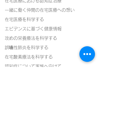
在宅医療における認知症治療
一緒に働く仲間の在宅医療への想い
在宅医療を科学する
エビデンスに基づく健康情報
攻めの栄養療法を科学する
誤嚥性肺炎を科学する
在宅酸素療法を科学する
認知症について家族へ向けて
認知症の羅針盤
認知症は治せるか～認知症治療の羅針盤
神経障害性疼痛疼痛を科学する
在宅医療における褥瘡管理を科学する
精神疾患を科学する
コメント
頭痛を科学する
心不全を科学する４５
心不全を科学す
コメントを追加…