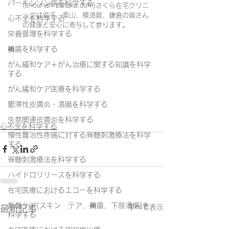
パーキンソン病を科学する
(shounan-zaitaku.com)さくら在宅クリニ
ックは逗子、葉山、横須賀、鎌倉の皆さん
心不全を科学する
の健康と安心に寄与して参ります。
栄養管理を科学する
褥瘡を科学する
がん緩和ケア＋がん治療に関する知識を科学
する
がん緩和ケア医療を科学する
鬱滞性皮膚炎・潰瘍を科学する
失禁関連皮膚炎を科学する
心不全を科学する
慢性難治性疼痛に対する脊髄刺激療法を科学
する
脊髄刺激療法を科学する
ハイドロリリースを科学する
在宅医療におけるエコーを科学する
創傷ケア(スキン テア、褥瘡、下肢潰瘍)を
すべて表示
最新記事
科学する