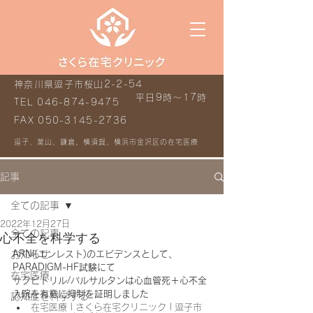
神奈川県逗子市桜山2-2-54
平日9時～17時
TEL
046-874-9475
FAX
050-3145-2736
逗子、葉山、鎌倉、横須賀、横浜市金沢区の在宅医療
記事
全ての記事
2022年12月27日
全ての記事
心不全を科学する
お知らせ
ARNI(エンレスト)のエビデンスとして、
PARADIGM-HF試験にて
在宅医療
サクビトリル/バルサルタンは心血管死＋心不全
入院を有意に抑制を証明しました
認知症を科学する
在宅医療 | さくら在宅クリニック | 逗子市 