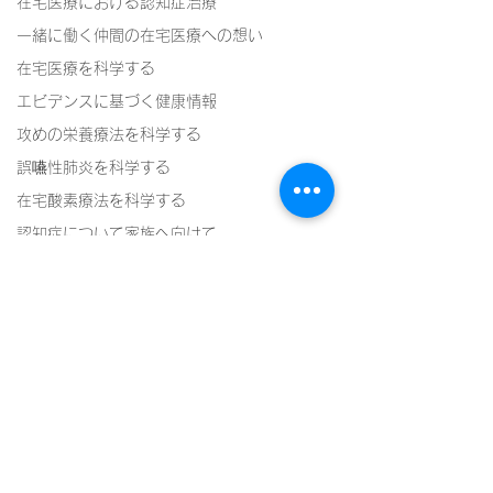
在宅医療における認知症治療
一緒に働く仲間の在宅医療への想い
在宅医療を科学する
エビデンスに基づく健康情報
攻めの栄養療法を科学する
誤嚥性肺炎を科学する
在宅酸素療法を科学する
認知症について家族へ向けて
認知症の羅針盤
認知症は治せるか～認知症治療の羅針盤
神経障害性疼痛疼痛を科学する
在宅医療における褥瘡管理を科学する
精神疾患を科学する
コメント
頭痛を科学する
心不全を科学する４５
心不全を科学す
コメントを追加…