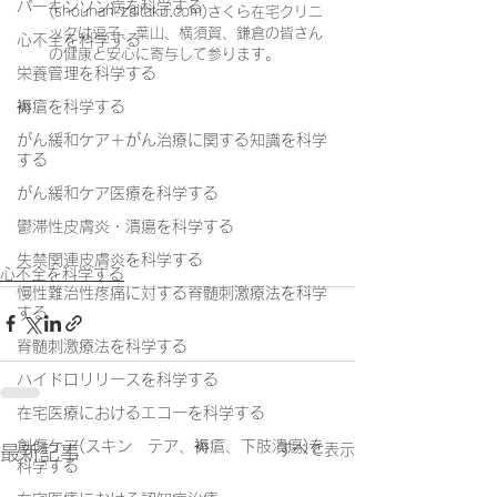
パーキンソン病を科学する
(shounan-zaitaku.com)さくら在宅クリニ
ックは逗子、葉山、横須賀、鎌倉の皆さん
心不全を科学する
の健康と安心に寄与して参ります。
栄養管理を科学する
褥瘡を科学する
がん緩和ケア＋がん治療に関する知識を科学
する
がん緩和ケア医療を科学する
鬱滞性皮膚炎・潰瘍を科学する
失禁関連皮膚炎を科学する
心不全を科学する
慢性難治性疼痛に対する脊髄刺激療法を科学
する
脊髄刺激療法を科学する
ハイドロリリースを科学する
在宅医療におけるエコーを科学する
創傷ケア(スキン テア、褥瘡、下肢潰瘍)を
すべて表示
最新記事
科学する