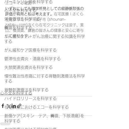
パーキンソン病を科学する
エコー？心電図？
いずれにしても理学所見としての経静脈怒張の
心不全を科学する
評価が有用と私は考えます。
在宅医療 | さくら
栄養管理を科学する
在宅クリニック | 逗子市 (shounan-
zaitaku.com)さくら在宅クリニックは逗子、葉
褥瘡を科学する
山、横須賀、鎌倉の皆さんの健康と安心に寄与
して参ります。
がん緩和ケア＋がん治療に関する知識を科学
する
がん緩和ケア医療を科学する
鬱滞性皮膚炎・潰瘍を科学する
失禁関連皮膚炎を科学する
慢性難治性疼痛に対する脊髄刺激療法を科学
する
脊髄刺激療法を科学する
心不全を科学する
ハイドロリリースを科学する
在宅医療におけるエコーを科学する
創傷ケア(スキン テア、褥瘡、下肢潰瘍)を
科学する