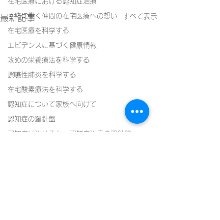
在宅医療における認知症治療
一緒に働く仲間の在宅医療への想い
すべて表示
最新記事
在宅医療を科学する
エビデンスに基づく健康情報
攻めの栄養療法を科学する
誤嚥性肺炎を科学する
在宅酸素療法を科学する
認知症について家族へ向けて
認知症の羅針盤
認知症は治せるか～認知症治療の羅針盤
神経障害性疼痛疼痛を科学する
在宅医療における褥瘡管理を科学する
精神疾患を科学する
頭痛を科学する
コメント