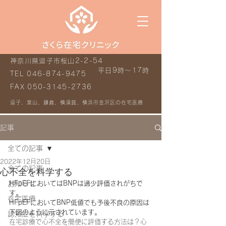
神奈川県逗子市桜山2-2-54
平日9時～17時
TEL
046-874-9475
FAX
050-3145-2736
逗子、葉山、鎌倉、横須賀、横浜市金沢区の在宅医療
記事
全ての記事
2022年12月20日
全ての記事
心不全を科学する
お知らせ
HFpEFにおいてはBNPは過少評価されがちで
す。
在宅医療
HFpEFにおいてBNP低値でも予後不良の原因は
下図のように示されています。
認知症を科学する
在宅診療で心不全を簡便に評価する方法は？心