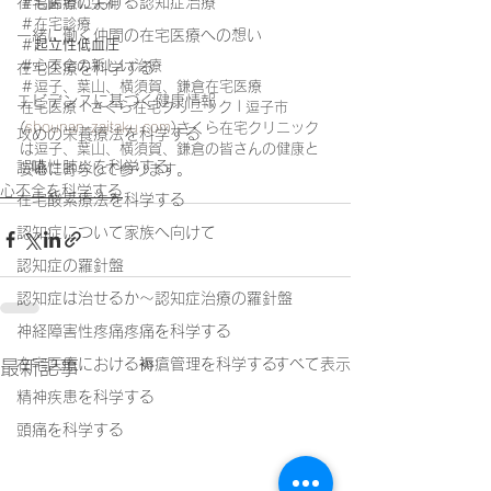
在宅医療における認知症治療
＃高齢者の失神
＃在宅診療
一緒に働く仲間の在宅医療への想い
＃
起立性低血圧
＃心不全の新しい治療
在宅医療を科学する
＃逗子、葉山、横須賀、鎌倉在宅医療
エビデンスに基づく健康情報
在宅医療 | さくら在宅クリニック | 逗子市 
(
shounan-zaitaku.com
)さくら在宅クリニック
攻めの栄養療法を科学する
は逗子、葉山、横須賀、鎌倉の皆さんの健康と
誤嚥性肺炎を科学する
安心に寄与して参ります。
心不全を科学する
在宅酸素療法を科学する
認知症について家族へ向けて
認知症の羅針盤
認知症は治せるか～認知症治療の羅針盤
神経障害性疼痛疼痛を科学する
すべて表示
在宅医療における褥瘡管理を科学する
最新記事
精神疾患を科学する
頭痛を科学する