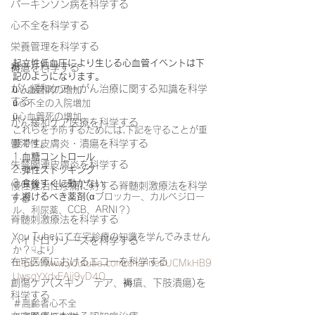
パーキンソン病を科学する
心不全を科学する
栄養管理を科学する
起立性低血圧により生じる心血管イベントは下
褥瘡を科学する
記のようになります。
がん緩和ケア＋がん治療に関する知識を科学
ü心血管病の増加
する
ü心不全の入院増加
ü心血管死の増加
がん緩和ケア医療を科学する
これらを予防するためには,下記を守ることが重
要です。
鬱滞性皮膚炎・潰瘍を科学する
1.
血糖コントロール
失禁関連皮膚炎を科学する
2.
弾性ストッキング
3.
食後すぐに動かない
慢性難治性疼痛に対する脊髄刺激療法を科学
4.
避けるべき薬剤(
αブロッカー、カルベジロー
する
ル、利尿薬、CCB、ARNI？)
脊髄刺激療法を科学する
You Tubeにて在宅診療の知識を学んでみません
ハイドロリリースを科学する
か？☟より
在宅医療におけるエコーを科学する
https://www.youtube.com/channel/UCMkHB9
UwsqYXdxEAij9yD4Q
創傷ケア(スキン テア、褥瘡、下肢潰瘍)を
科学する
＃高齢者心不全