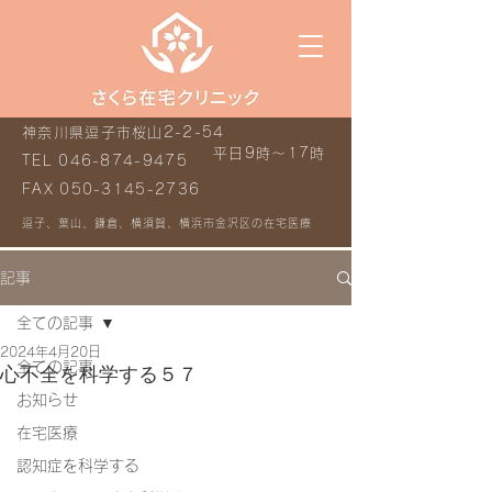
神奈川県逗子市桜山2-2-54
平日9時～17時
TEL
046-874-9475
FAX
050-3145-2736
逗子、葉山、鎌倉、横須賀、横浜市金沢区の在宅医療
記事
全ての記事
2024年4月20日
全ての記事
心不全を科学する５７
お知らせ
在宅医療
認知症を科学する