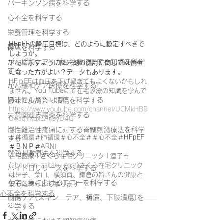
パーキンソン病を科学する
心不全を科学する
栄養管理を科学する
HFpEFの降圧目標は、どのように設定すべきで
褥瘡を科学する
しょうか。
がん緩和ケア＋がん治療に関する知識を科学
下記に示すように降圧剤の使用に関しては慎重
する
になった方がよい？データもあります。
HFｐEFは血圧を下げ過ぎてもよくないかもしれ
がん緩和ケア医療を科学する
ません。You Tubeにて在宅診療の知識を学んで
みませんか？☟より
鬱滞性皮膚炎・潰瘍を科学する
https://www.youtube.com/channel/UCMkHB9
失禁関連皮膚炎を科学する
UwsqYXdxEAij9yD4Q
慢性難治性疼痛に対する脊髄刺激療法を科学
＃体循環＃肺循環＃心不全＃＃心不全＃
HFpEF
する
＃ＢＮＰ＃
ARNI
脊髄刺激療法を科学する
在宅医療 | さくら在宅クリニック | 逗子市 
(
shounan-zaitaku.com
)さくら在宅クリニック
ハイドロリリースを科学する
は逗子、葉山、横須賀、鎌倉の皆さんの健康と
在宅医療におけるエコーを科学する
安心に寄与して参ります
心不全を科学する
創傷ケア(スキン テア、褥瘡、下肢潰瘍)を
科学する