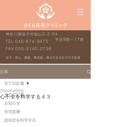
神奈川県逗子市桜山2-2-54
平日9時～17時
TEL
046-874-9475
FAX
050-3145-2736
逗子、葉山、鎌倉、横須賀、横浜市金沢区の在宅医療
記事
全ての記事
2024年4月6日
全ての記事
心不全を科学する４３
お知らせ
在宅医療
認知症を科学する