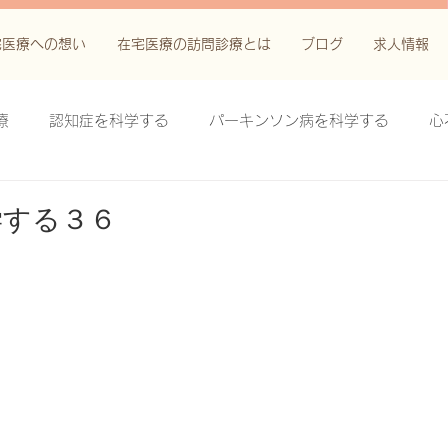
宅医療への想い
在宅医療の訪問診療とは
ブログ
求人情報
療
認知症を科学する
パーキンソン病を科学する
心
科学する
がん緩和ケア＋がん治療に関する知識を科学する
学する３６
鬱滞性皮膚炎・潰瘍を科学する
失禁関連皮膚炎を科学する
療法を科学する
脊髄刺激療法を科学する
ハイドロリリ
る
創傷ケア(スキン テア、褥瘡、下肢潰瘍)を科学する