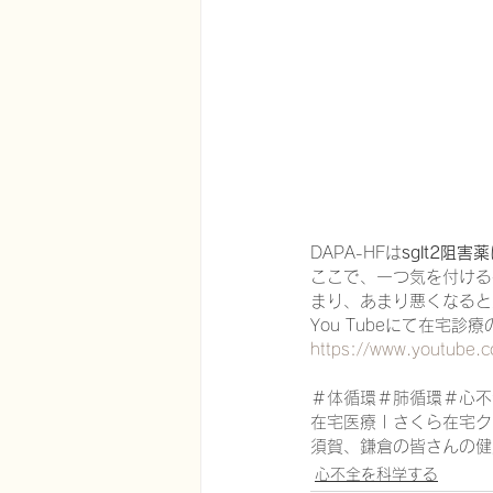
在宅医療における認知症治療
エビデンスに基づく健康情報
DAPA-HFは
sglt2阻
認知症について家族へ向けて
ここで、一つ気を付ける
まり、あまり悪くなると
You Tubeにて在宅
神経障害性疼痛疼痛を科学する
https://www.youtube
＃体循環＃肺循環＃心不
在宅医療 | さくら在宅クリ
須賀、鎌倉の皆さんの健
心不全を科学する