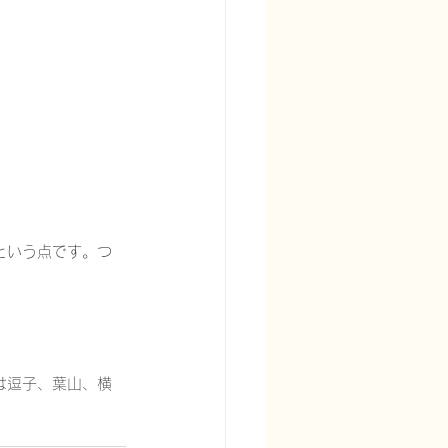
宅酸素療法を科学する
という点です。つ
る
頭痛を科学する
は逗子、葉山、横