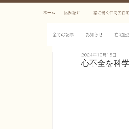
ホーム
医師紹介
一緒に働く仲間の在
全ての記事
お知らせ
在宅医
2024年10月16日
栄養管理を科学する
褥瘡を
心不全を科
がん緩和ケア医療を科学する
慢性難治性疼痛に対する脊髄刺激
在宅医療におけるエコーを科学す