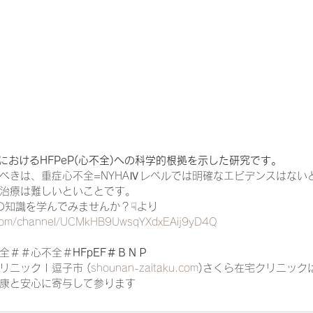
一緒に働く仲間の在宅医療への想い
在宅医療を科学する
攻めの栄養療法を科学する
誤嚥性肺炎を科学する
在
害薬におけるHFPeP(心不全)への科学的根拠を示した研究です。
認知症の羅針盤
認知症は治せるか～認知症治療の羅針盤
べきは、重症心不全=NYHAⅣレベルでは明確なエビデンスはない
治療は難しいといことです。
診療の知識を学んでみませんか？☟より
在宅医療における褥瘡管理を科学する
精神疾患を科学す
.com/channel/UCMkHB9UwsqYXdxEAij9yD4Q
全＃＃心不全＃
HFpEF＃ＢＮＰ
ニック | 逗子市 (
shounan-zaitaku.com
)さくら在宅クリニック
康と安心に寄与して参ります