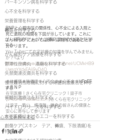
パーキンソン病を科学する
心不全を科学する
栄養管理を科学する
BNPと心腔内圧の関係性、心不全による入院と
褥瘡を科学する
死亡退院の相関を下図が示しています。これに
がん緩和ケア＋がん治療に関する知識を科学
よりHFpEFにおいてはBNPは有用であることが
する
分かります。
You Tubeにて在宅診療の知識を学んでみません
がん緩和ケア医療を科学する
か？☟より
https://www.youtube.com/channel/UCMkHB9
鬱滞性皮膚炎・潰瘍を科学する
UwsqYXdxEAij9yD4Q
失禁関連皮膚炎を科学する
＃体循環＃肺循環＃心不全＃＃心不全＃
HFpEF
慢性難治性疼痛に対する脊髄刺激療法を科学
＃ＢＮＰ
する
在宅医療 | さくら在宅クリニック | 逗子市 
脊髄刺激療法を科学する
(
shounan-zaitaku.com
)さくら在宅クリニック
は逗子、葉山、横須賀、鎌倉の皆さんの健康と
ハイドロリリースを科学する
安心に寄与して参ります
在宅医療におけるエコーを科学する
心不全を科学する
創傷ケア(スキン テア、褥瘡、下肢潰瘍)を
科学する