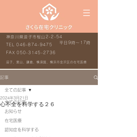
神奈川県逗子市桜山2-2-54
平日9時～17時
TEL
046-874-9475
FAX
050-3145-2736
逗子、葉山、鎌倉、横須賀、横浜市金沢区の在宅医療
記事
全ての記事
2024年3月21日
全ての記事
心不全を科学する２６
お知らせ
在宅医療
認知症を科学する