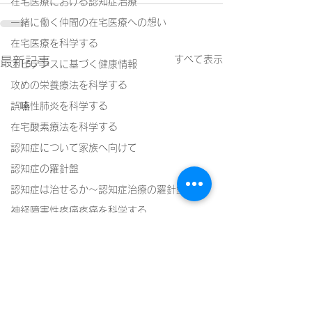
在宅医療における認知症治療
一緒に働く仲間の在宅医療への想い
在宅医療を科学する
すべて表示
最新記事
エビデンスに基づく健康情報
攻めの栄養療法を科学する
誤嚥性肺炎を科学する
在宅酸素療法を科学する
認知症について家族へ向けて
認知症の羅針盤
認知症は治せるか～認知症治療の羅針盤
神経障害性疼痛疼痛を科学する
在宅医療における褥瘡管理を科学する
精神疾患を科学する
頭痛を科学する