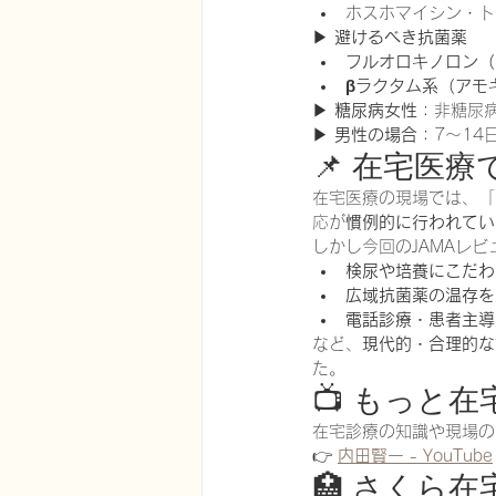
ホスホマイシン・ト
▶ 
避けるべき抗菌薬
フルオロキノロン（
βラクタム系（アモ
▶ 
糖尿病女性
：非糖尿
▶ 
男性の場合
：7〜1
📌 在宅医
在宅医療の現場では、「
応が
慣例的に行われてい
しかし今回のJAMAレビ
検尿や培養にこだわ
広域抗菌薬の温存を
電話診療・患者主導
など、
現代的・合理的な
た。
📺 もっと
在宅診療の知識や現場の
👉 
内田賢一 - YouTube
🏥 さくら