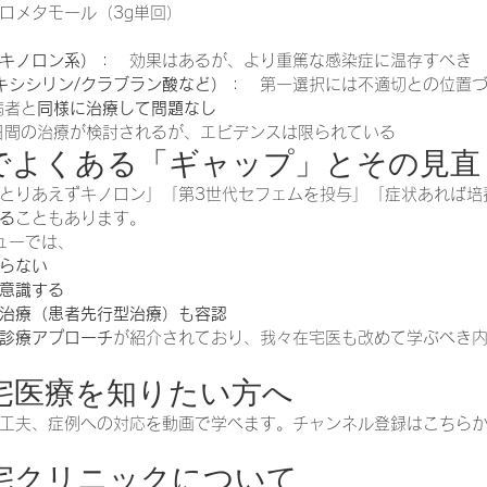
ロメタモール（3g単回）
キノロン系）
：　効果はあるが、より重篤な感染症に温存すべき
キシシリン/クラブラン酸など）
：　第一選択には不適切との位置
病者と
同様に治療して問題なし
4日間の治療が検討されるが、エビデンスは限られている
療でよくある「ギャップ」とその見直
とりあえずキノロン」「第3世代セフェムを投与」「症状あれば培
る
こともあります。
ューでは、
らない
意識する
治療（患者先行型治療）も容認
診療アプローチ
が紹介されており、我々在宅医も改めて学ぶべき
在宅医療を知りたい方へ
工夫、症例への対応を動画で学べます。チャンネル登録はこちらから
在宅クリニックについて