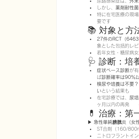
尿路感染症は、
外来
しかし、
薬剤耐性菌
特に在宅医療の現場
要です
📚 対象と
27件のRCT（646
象とした包括的レビ
若年女性・糖尿病女
🩺 診断：
症状ベース診断
が有
ば
診断確率は90％
検尿や培養は不要？
い
という結果も
在宅診療では、
尿培
ヶ月以内の再発　　✔
💊 治療：
▶ 
急性単純膀胱炎（女
ST合剤（160/800
ニトロフラントイン（