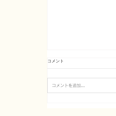
コメント
コメントを追加…
在宅医療における認知症につ
いて２０～脳血流シンチグラ
フィで分かる認知症の特徴と