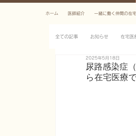
ホーム
医師紹介
一緒に働く仲間の在
全ての記事
お知らせ
在宅医
2025年5月18日
栄養管理を科学する
褥瘡を
尿路感染症（
ら在宅医療で
がん緩和ケア医療を科学する
慢性難治性疼痛に対する脊髄刺激
在宅医療におけるエコーを科学す