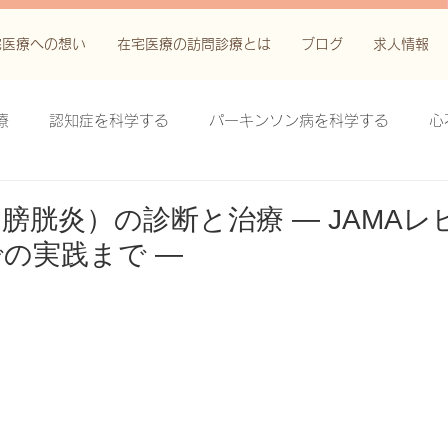
宅医療への想い
在宅医療の訪問診療とは
ブログ
求人情報
療
認知症を科学する
パーキンソン病を科学する
心
科学する
がん緩和ケア＋がん治療に関する知識を科学する
膀胱炎）の診断と治療 ― JAMAレ
の実践まで ―
鬱滞性皮膚炎・潰瘍を科学する
失禁関連皮膚炎を科学する
療法を科学する
脊髄刺激療法を科学する
ハイドロリリ
る
創傷ケア(スキン テア、褥瘡、下肢潰瘍)を科学する