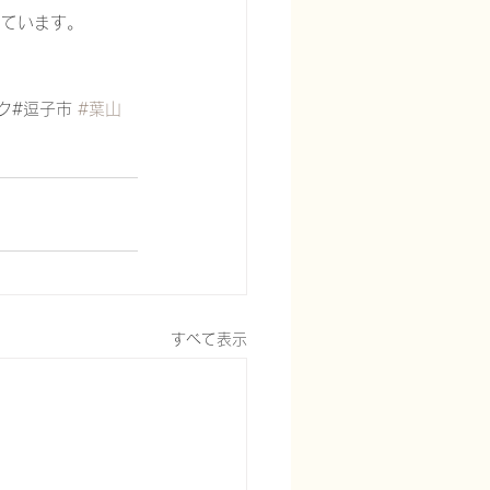
しています。
ク#逗子市 
#葉山
すべて表示