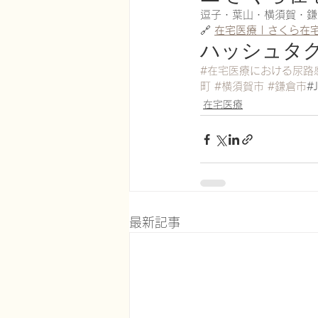
逗子・葉山・横須賀・鎌
🔗 
在宅医療 | さくら在
ハッシュタ
#在宅医療における尿路
町
#横須賀市
#鎌倉市
#
在宅医療
最新記事