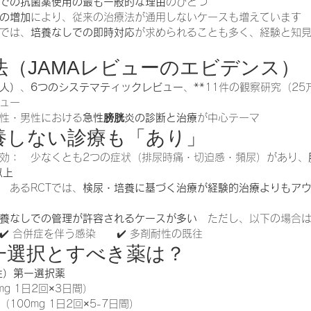
での抗菌薬使用の最も一般的な理由
のひとつ
の増加
により、従来の治療法が通用しないケースも増えています
では、
培養なしでの即時対応
が求められることも多く、経験と知
方法（JAMAレビューのエビデンス）
3人）
、
6つのシステマティックレビュー
、**11件の観察研究（25
ュー
性・男性における
急性膀胱炎の診断と治療
が中心テーマ
培養しない診療も「あり」
効：　少なくとも2つの症状（排尿時痛・切迫感・頻尿）があり、
以上
　あるRCTでは、
検尿・培養に基づく治療が経験的治療よりもア
養なしでの管理が許容されるケースが多い
　ただし、以下の場合は要
️ 合併症を伴う感染　　✔️ 多剤耐性の既往
第一選択とすべき薬は？
性）第一選択薬
mg 1日2回×3日間）
100mg 1日2回×5-7日間）