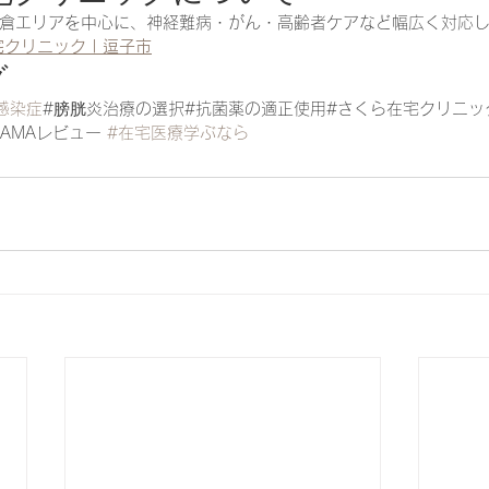
倉エリアを中心に、神経難病・がん・高齢者ケアなど幅広く対応
宅クリニック | 逗子市
グ
感染症
#膀胱炎治療の選択#抗菌薬の適正使用#さくら在宅クリニッ
JAMAレビュー 
#在宅医療学ぶなら