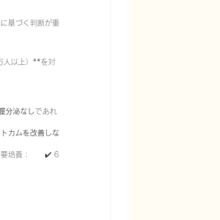
見に基づく判断が重
万人以上）**を対
膣分泌なし
であれ
ウトカムを改善しな
培養：　　✔️ 6