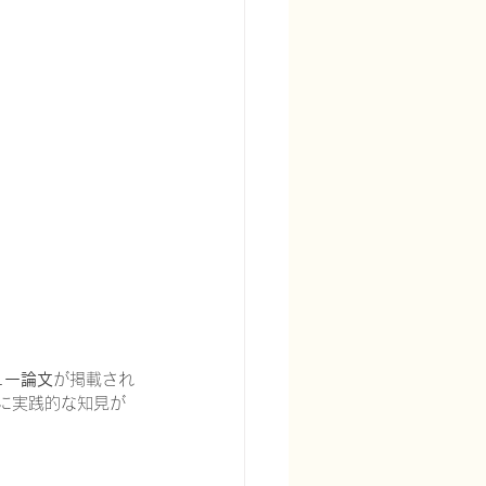
宅酸素療法を科学する
る
頭痛を科学する
ュー論文
が掲載され
に実践的な知見が