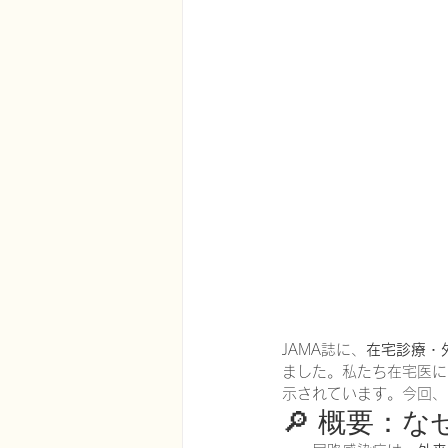
在宅医療における認知症治療
エビデンスに基づく健康情報
認知症について家族へ向けて
神経障害性疼痛疼痛を科学する
JAMA誌に、
在宅診療・
ました。私たち在宅医に
示されています。今回、
🔎 概要：