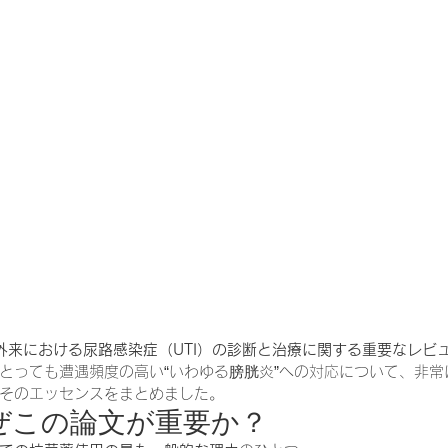
一緒に働く仲間の在宅医療への想い
在宅医療を科学する
攻めの栄養療法を科学する
誤嚥性肺炎を科学する
在
認知症の羅針盤
認知症は治せるか～認知症治療の羅針盤
在宅医療における褥瘡管理を科学する
精神疾患を科学す
外来における尿路感染症（UTI）の診断と治療に関する重要なレビ
とっても遭遇頻度の高い“いわゆる膀胱炎”への対応について、非常
そのエッセンスをまとめました。
なぜこの論文が重要か？