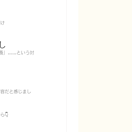
づけ
し
養」……という対
内容だと感じまし
👇