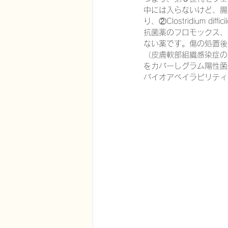
中には入らないけど、腸
り、②Clostridiu
抗菌薬のフロモックス、
在宅医療における認知症治療
ない薬です。傷の処置後
（皮膚軟部組織感染症の
をカバーしグラム陽性菌
バイオアベイラビリティ
エビデンスに基づく健康情報
認知症について家族へ向けて
神経障害性疼痛疼痛を科学する