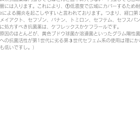
管には入ります。これにより、①低濃度で広域にカバーするため
m difficileによる腸炎を起こしやすいと言われております。つまり、経
メイアクト、セフゾン、バナン、トミロン、セフテム、セフスパ
一緒に働く仲間の在宅医療への想い
在宅医療を科学する
に処方すべき抗菌薬は、ケフレックスかケフラールです。
原因のほとんどが、黄色ブドウ球菌か溶連菌といったグラム陽性
への抗菌活性が第1世代に劣る第３世代セフェム系の使用は理にか
も低いですし。）
攻めの栄養療法を科学する
誤嚥性肺炎を科学する
在
認知症の羅針盤
認知症は治せるか～認知症治療の羅針盤
在宅医療における褥瘡管理を科学する
精神疾患を科学す