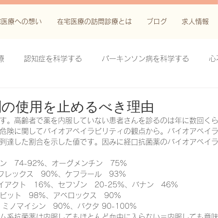
宅医療への想い
在宅医療の訪問診療とは
ブログ
求人情報
療
認知症を科学する
パーキンソン病を科学する
心
科学する
がん緩和ケア＋がん治療に関する知識を科学する
剤の使用を止めるべき理由
す。高齢者で薬を内服していない患者さんを診るのは年に数回く
危険に関してバイオアベイラビリティの観点から。バイオアベイ
鬱滞性皮膚炎・潰瘍を科学する
失禁関連皮膚炎を科学する
到達した割合を示した値です。因みに経口抗菌薬のバイオアベイ
　74-92%、オーグメンチン　75%
フレックス　90%、ケフラール　93%
療法を科学する
脊髄刺激療法を科学する
ハイドロリリ
アクト　16%、セフゾン　20-25%、バナン　46%
ビット　98%、アベロックス　90%
ミノマイシン　90%、バクタ 90-100%
る
創傷ケア(スキン テア、褥瘡、下肢潰瘍)を科学する
ム系抗菌薬は内服してもほとんど血中に入らない＝内服しても意