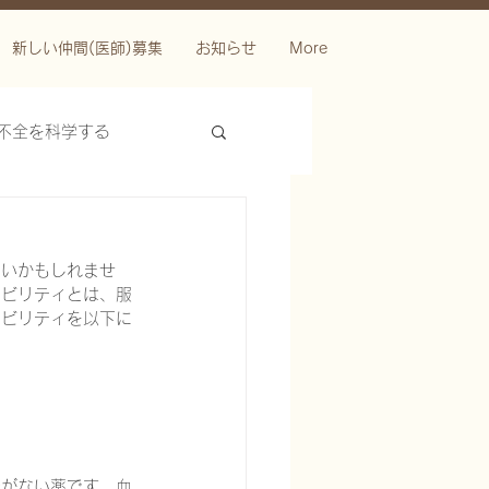
新しい仲間(医師)募集
お知らせ
More
不全を科学する
らいかもしれませ
ラビリティとは、服
ラビリティを以下に
ースを科学する
味がない薬です。血