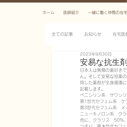
ホーム
医師紹介
一緒に働く仲間の在
全ての記事
お知らせ
在宅医
2023年9月30日
栄養管理を科学する
褥瘡を
安易な抗生
日本人は無類の薬好きで
ん。そして安易な投薬の
がん緩和ケア医療を科学する
用した薬剤が全身循環に
記載します。
ペニシリン系　サワシリン
第1世代セフェム系　ケ
慢性難治性疼痛に対する脊髄刺激
第3世代セフェム系　メイ
ニューキノロン系　クラ
他に、クラリス　50%、
在宅医療におけるエコーを科学す
つまり、第３世代セフェ