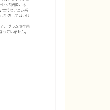
耐性化の問題があ
口第３世代セフェム系
ンは処方してはいけ
菌で、グラム陰性菌
なっていません。
宅酸素療法を科学する
る
頭痛を科学する