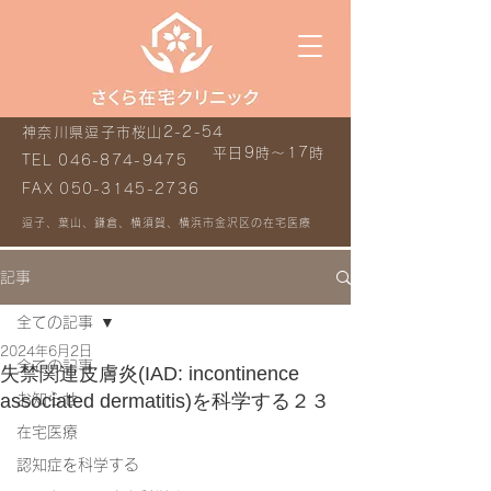
神奈川県逗子市桜山2-2-54
平日9時～17時
TEL
046-874-9475
FAX
050-3145-2736
逗子、葉山、鎌倉、横須賀、横浜市金沢区の在宅医療
記事
全ての記事
2024年6月2日
全ての記事
失禁関連皮膚炎(IAD: incontinence
associated dermatitis)を科学する２３
お知らせ
在宅医療
認知症を科学する