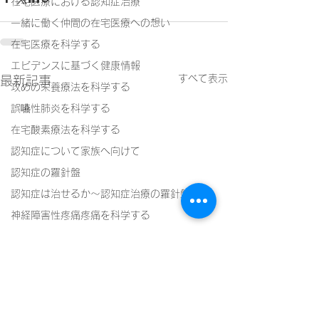
在宅医療における認知症治療
一緒に働く仲間の在宅医療への想い
在宅医療を科学する
エビデンスに基づく健康情報
すべて表示
最新記事
攻めの栄養療法を科学する
誤嚥性肺炎を科学する
在宅酸素療法を科学する
認知症について家族へ向けて
認知症の羅針盤
認知症は治せるか～認知症治療の羅針盤
神経障害性疼痛疼痛を科学する
在宅医療における褥瘡管理を科学する
精神疾患を科学する
頭痛を科学する