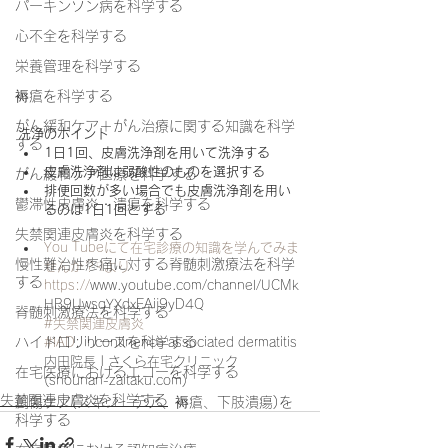
パーキンソン病を科学する
心不全を科学する
栄養管理を科学する
褥瘡を科学する
がん緩和ケア＋がん治療に関する知識を科学
洗浄のポイント
する
1日1回、皮膚洗浄剤を用いて洗浄する
皮膚洗浄剤は弱酸性のものを選択する
がん緩和ケア医療を科学する
排便回数が多い場合でも皮膚洗浄剤を用い
鬱滞性皮膚炎・潰瘍を科学する
るのは1日1回とする
失禁関連皮膚炎を科学する
You Tubeにて在宅診療の知識を学
んでみま
慢性難治性疼痛に対する脊髄刺激療法を科学
せんか？☟より
する
https:/
/
www.youtube.com/channel/UCMk
HB9UwsqYXdxEAij9yD4Q
脊髄刺激療法を科学する
#失禁関連皮膚炎
ハイドロリリースを科学する
#IAD
: incontinence associated dermatitis
内田院長 | さくら在宅クリニック 
在宅医療におけるエコーを科学する
(shounan-zaitaku.com)
失禁関連皮膚炎を科学する
創傷ケア(スキン テア、褥瘡、下肢潰瘍)を
科学する