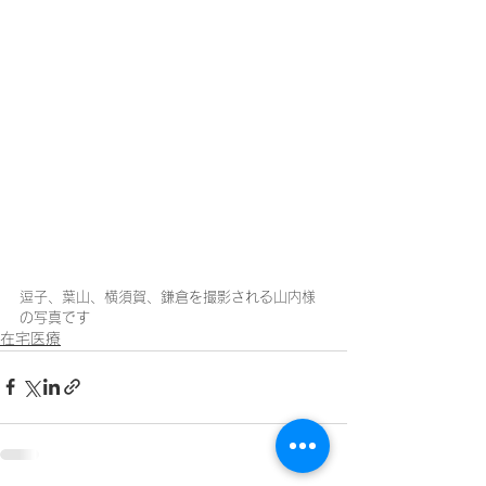
逗子、葉山、横須賀、鎌倉を撮影される山内様
の写真です
在宅医療