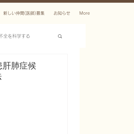
新しい仲間(医師)募集
お知らせ
More
不全を科学する
患肝肺症候
法
ースを科学する