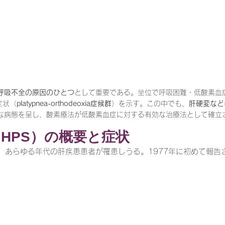
一緒に働く仲間の在宅医療への想い
在宅医療を科学する
攻めの栄養療法を科学する
誤嚥性肺炎を科学する
在
呼吸不全の原因のひとつ
として重要である。坐位で呼吸困難・低酸素血
症状（
platypnea-orthodeoxia症候群
）を示す。この中でも、
肝硬変など
な病態を呈し、酸素療法が低酸素血症に対する有効な治療法として確立
認知症の羅針盤
認知症は治せるか～認知症治療の羅針盤
HPS）の概要と症状
ち、あらゆる年代の肝疾患患者が罹患しうる。1977年に初めて報告
在宅医療における褥瘡管理を科学する
精神疾患を科学す