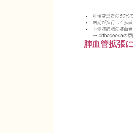
肝硬変患者の
30%
病期が進行して拡散
下側肺肺胞の肺血管
→ 
orthodeoxiaの
肺血管拡張