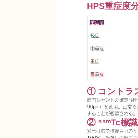
HPS重症度
重症度
軽症
中等症
重症
最重症
① コントラ
肺内シャントの確定診断
90μm）を使用。正常
することが観察される。
② ⁹⁹ᵐTc
通常は肺で捕捉されるが
100%
。ただし造影エコ