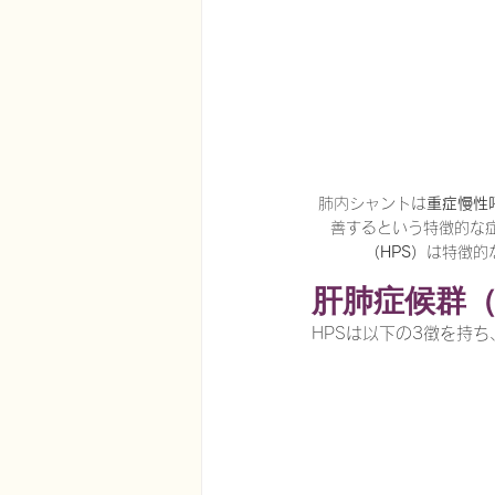
在宅医療における認知症治療
エビデンスに基づく健康情報
肺内シャントは
重症慢性
善するという特徴的な
（HPS）
は特徴的
認知症について家族へ向けて
肝肺症候群（
HPSは以下の3徴を持
神経障害性疼痛疼痛を科学する