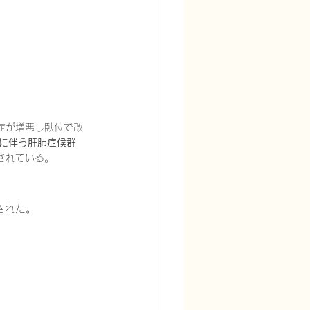
宅酸素療法を科学する
症が増悪し臥位で改
に伴う肝肺症候群
されている。
された。
る
頭痛を科学する