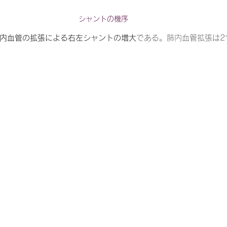
シャントの機序
内血管の拡張による右左シャントの増大
である。肺内血管拡張は2