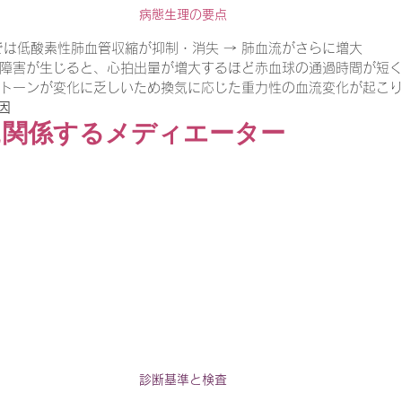
病態生理の要点
では低酸素性肺血管収縮が抑制・消失 → 肺血流がさらに増大
障害が生じると、心拍出量が増大するほど赤血球の通過時間が短
トーンが変化に乏しいため換気に応じた重力性の血流変化が起こり
原因
に関係するメディエーター
診断基準と検査