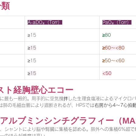
分類
A-aDO₂（Torr）
PaO₂（Torr）
≥15
≥80
≥15
≥60〜<80
≥15
≥50〜<60
≥15
<50
スト経胸壁心エコー
に最も一般的。用手的に空気撹拌した生理食塩液によるマイクロバ
では肺の毛細血管により遮断されるが、HPSでは
右房から4〜7心拍
標識アルブミンシンチグラフィー（MAA
、シャントにより脳や腎臓に集積を認める。肺外への集積6%超で
ーのほうが感度は高い。