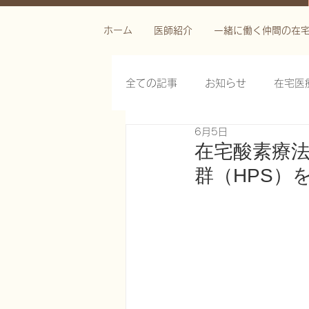
ホーム
医師紹介
一緒に働く仲間の在
全ての記事
お知らせ
在宅医
6月5日
栄養管理を科学する
褥瘡を
在宅酸素療
群（HPS）
がん緩和ケア医療を科学する
慢性難治性疼痛に対する脊髄刺激
在宅医療におけるエコーを科学す