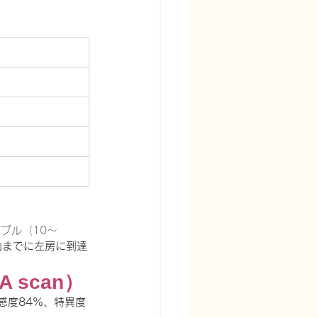
ブル（10〜
動までに左房に到達
 scan）
感度84%、特異度