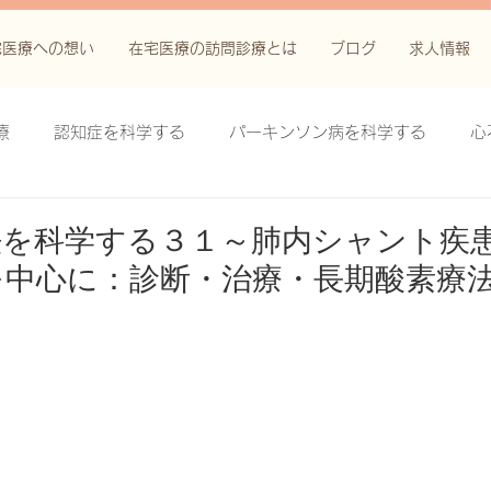
宅医療への想い
在宅医療の訪問診療とは
ブログ
求人情報
療
認知症を科学する
パーキンソン病を科学する
心
科学する
がん緩和ケア＋がん治療に関する知識を科学する
法を科学する３１～肺内シャント疾
を中心に：診断・治療・長期酸素療
鬱滞性皮膚炎・潰瘍を科学する
失禁関連皮膚炎を科学する
療法を科学する
脊髄刺激療法を科学する
ハイドロリリ
る
創傷ケア(スキン テア、褥瘡、下肢潰瘍)を科学する