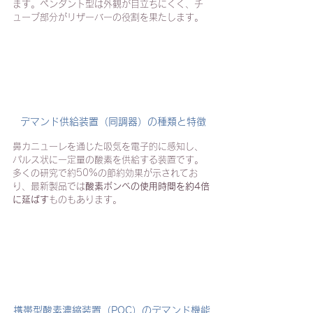
ます。ペンダント型は外観が目立ちにくく、チ
ューブ部分がリザーバーの役割を果たします。
 デマンド供給装置（同調器）の種類と特徴
鼻カニューレを通じた吸気を電子的に感知し、
パルス状に一定量の酸素を供給する装置です。
多くの研究で約50%の節約効果が示されてお
り、最新製品では
酸素ボンベの使用時間を約4倍
に延ばす
ものもあります。
携帯型酸素濃縮装置（POC）のデマンド機能