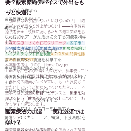
要？酸素節約デバイスで外出をも
パーキンソン病を科学する
心不全を科学する
っと快適に
栄養管理を科学する
「加湿器は必ず使わないといけないの？」「酸
素ボンベが重くて外出がつらい」——在宅酸素
褥瘡を科学する
療法を安全・快適に続けるための最新知識をお
がん緩和ケア＋がん治療に関する知識を科学
伝えします。
する
# 在宅医療# さくら在宅クリニック
# 逗子市
# 
在宅酸素療法# HOT# 酸素濃縮器
# 酸素節約デ
がん緩和ケア医療を科学する
バイス# デマンド供給装置
# COPD# 間質性肺
鬱滞性皮膚炎・潰瘍を科学する
疾患# 呼吸器疾患
在宅酸素療法（HOT：Home Oxygen 
失禁関連皮膚炎を科学する
Therapy）を始めたばかりの方や、長年使ってい
る方から「加湿器は毎日使った方がいい？」
慢性難治性疼痛に対する脊髄刺激療法を科学
「外出時の酸素ボンベが重い、もっと長持ちさ
する
せたい」というご相談をよくいただきます。本
脊髄刺激療法を科学する
記事では、
加湿の最新エビデンス
と、
酸素を効
率よく使う「酸素節約デバイス」
について、わ
ハイドロリリースを科学する
かりやすく解説します。
在宅医療におけるエコーを科学する
酸素療法の加湿——実は必須では
創傷ケア(スキン テア、褥瘡、下肢潰瘍)を
ない？
科学する
酸素濃縮器や液体酸素装置から供給される酸素