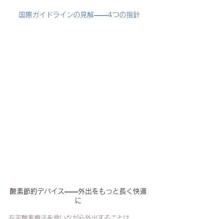
 国際ガイドラインの見解——4つの指針
酸素節約デバイス——外出をもっと長く快適
に
在宅酸素療法を使いながら外出することは、