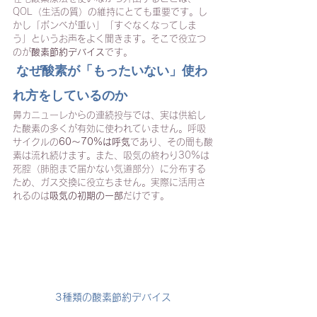
QOL（生活の質）の維持にとても重要です。し
かし「ボンベが重い」「すぐなくなってしま
う」というお声をよく聞きます。そこで役立つ
のが
酸素節約デバイス
です。
 なぜ酸素が「もったいない」使わ
れ方をしているのか
鼻カニューレからの連続投与では、実は供給し
た酸素の多くが有効に使われていません。呼吸
サイクルの
60〜70%は呼気
であり、その間も酸
素は流れ続けます。また、吸気の終わり30%は
死腔（肺胞まで届かない気道部分）に分布する
ため、ガス交換に役立ちません。実際に活用さ
れるのは
吸気の初期の一部
だけです。
3種類の酸素節約デバイス