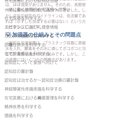
在宅医療における認知症治療
は、ほぼ湿度がありません。そのため、長期使
一緒に働く仲間の在宅医療への想い
用では鼻粘膜の乾燥が心配されてきました。し
かし近年の研究やガイドラインは、低流量であ
在宅医療を科学する
れば「必ずしも加湿する必要はない」という方
エビデンスに基づく健康情報
向性を示しています。
💡 加湿器の仕組みとその問題点
攻めの栄養療法を科学する
一般的な加湿装置は、プラスチック容器に蒸留
誤嚥性肺炎を科学する
水を入れ、酸素をその水に通してボコボコと泡
在宅酸素療法を科学する
立て、湿気を含ませる仕組みです。しかし、こ
の装置にはいくつかの問題点があります。
認知症について家族へ向けて
認知症の羅針盤
認知症は治せるか～認知症治療の羅針盤
神経障害性疼痛疼痛を科学する
在宅医療における褥瘡管理を科学する
精神疾患を科学する
頭痛を科学する