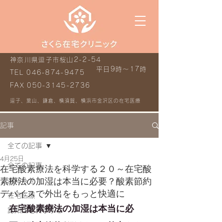
神奈川県逗子市桜山2-2-54
平日9時～17時
TEL
046-874-9475
FAX
050-3145-2736
逗子、葉山、鎌倉、横須賀、横浜市金沢区の在宅医療
記事
全ての記事
4月25日
全ての記事
在宅酸素療法を科学する２０～在宅酸
素療法の加湿は本当に必要？酸素節約
お知らせ
デバイスで外出をもっと快適に
在宅医療
在宅酸素療法の加湿は本当に必
認知症を科学する