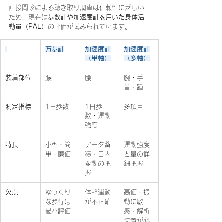
直接問診による聴き取り調査は信頼性に乏しい
ため、現在は
歩数計や加速度計を用いた身体活
動量（PAL）
の評価が試みられています。
万歩計
加速度計
加速度計
（単軸）
（多軸）
装着部位
腰
腰
腕・手
首・踵
測定指標
1日歩数
1日歩
多項目
数・運動
強度
特長
小型・簡
データ蓄
運動強度
単・廉価
積・日内
と量の詳
変動の把
細把握
握
欠点
ゆっくり
体幹運動
高価・振
な歩行は
が不正確
動に敏
過小評価
感・解析
装置が必