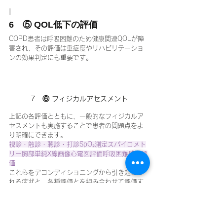
6　⑤ QOL低下の評価
COPD患者は呼吸困難のため健康関連QOLが障
害され、その評価は重症度やリハビリテーショ
ンの効果判定にも重要です。
7　⑥ フィジカルアセスメント
上記の各評価とともに、一般的なフィジカルア
セスメントも実施することで患者の問題点をよ
り明確にできます。
視診・触診・聴診・打診SpO₂測定スパイロメト
リー胸部単純X線画像心電図評価呼吸困難感の評
価
これらをデコンディショニングから引き起こさ
れる症状と、各種評価とを組み合わせて評価す
ることで、運動療法の方法・量・効果確認・リ
スク管理が適切に行えます。
#デコンディショニ
ング
#呼吸リハビリテーション#COPD#在宅酸
素療法#筋力評価#握力測定#1RM#6分間歩行試