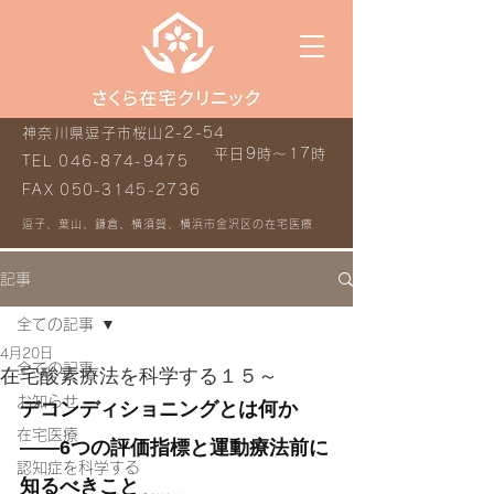
神奈川県逗子市桜山2-2-54
平日9時～17時
TEL
046-874-9475
FAX
050-3145-2736
逗子、葉山、鎌倉、横須賀、横浜市金沢区の在宅医療
記事
全ての記事
4月20日
全ての記事
在宅酸素療法を科学する１５～
お知らせ
デコンディショニングとは何か
在宅医療
——6つの評価指標と運動療法前に
認知症を科学する
知るべきこと