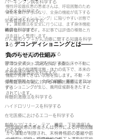
パーキンソン病を科学する
慢性呼吸器疾患の患者さんは、呼吸困難のため
心不全を科学する
運動を避けがちになり、全身の機能が低下する
「デコンディショニング」に陥りやすい状態で
栄養管理を科学する
す。運動療法を安全に行うには、まず身体機能
褥瘡を科学する
の評価が必要です。本記事では評価の種類と方
法を詳しく整理します。
がん緩和ケア＋がん治療に関する知識を科学
1　デコンディショニングとは——
する
がん緩和ケア医療を科学する
負のらせんの仕組み
鬱滞性皮膚炎・潰瘍を科学する
デコンディショニングとは、長期臥床や不動に
よる全身の脱調整状態・体力の低下で、本来の
失禁関連皮膚炎を科学する
機能が発揮できない状態を指します。不動・不
活動が原因となり、全身の組織・器官にデコン
慢性難治性疼痛に対する脊髄刺激療法を科学
ディショニングが生じ、廃用症候群をきたすと
する
されています。
脊髄刺激療法を科学する
ハイドロリリースを科学する
在宅医療におけるエコーを科学する
創傷ケア(スキン テア、褥瘡、下肢潰瘍)を
呼吸器疾患の患者さんは労作による呼吸困難
科学する
から運動が制限され、末梢骨格筋の萎縮や筋
力低下、呼吸・循環機能の低下と運動耐容能