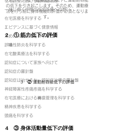
在宅医療における認知症治療
の低下を引き起こします。そのため、運動療
一緒に働く仲間の在宅医療への想い
法を行う前に身体機能の評価が必須となりま
す。
在宅医療を科学する
エビデンスに基づく健康情報
2　① 筋力低下の評価
攻めの栄養療法を科学する
誤嚥性肺炎を科学する
在宅酸素療法を科学する
認知症について家族へ向けて
認知症の羅針盤
認知症は治せるか～認知症治療の羅針盤
3　② 運動耐容能低下の評価
神経障害性疼痛疼痛を科学する
在宅医療における褥瘡管理を科学する
精神疾患を科学する
頭痛を科学する
4　③ 身体活動量低下の評価